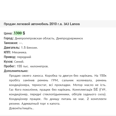
Продам легковой автомобиль 2010 г.в. ЗАЗ Lanos
$
3300
Цена:
Город:
Днепропетровская область, Днепродзержинск
Таможня:
---.
Двигатель:
1.5 Бензин.
КПП:
Механика.
Привод:
передний
Кузов:
Синий.
Пробег:
155 тыс. километров.
Дополнительно:
Продаю своего ланоса. Коробка та двигун без нарікань. На 150к
пробігу замінив ремень ГРМ, сальник коленвала, ремень
кондиціонера, термостат, всі прокладки. Мотор масло не їсть.
Газ 4ого покоління, працює без нарікань. Комплектація SE (ГУР,
кондиціонер, передні стеклопідьемники, обігрів заднього скла).
Кондиціонер працює. По днищу питань не має. 2 комплекти
резини. Адекватный торг к капота.
Дзвоніть/пишіть..