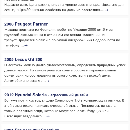
Надёжно авто. Цена расхлдников на уровне всех японцев. Идеально для
семьи, http://39.com.ua особенно на дальние расстояния....
→
2008 Peugeot Partner
Машина пригнана из Франции,пробег по Украине-3000 км.6 мест,
грузовой люк.Машинка в отличном состоянии- вложений не
требует.Продается в связи с покупкой внедорожника.Подробности по
телефону....
→
2005 Lexus GS 300
О лексусах можно долго философствовать, определять природных успех
данной марки. На самом деле вся соль в сборке и первоначальной
ориентации на соотношения высокого качества и высокой цены.
Автомобили класса лю...
→
2012 Hyundai Solaris - агрессивный дизайн
Вот уже почти как год владею Солярисом 1,6 в комплектации оптима. В
этой связи решил написать очередной отзыв. Постараюсь написать
только полезные вещи, которые могут волновать будущих или
настоящих владельцев ...
→