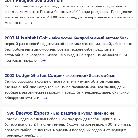
2011 Peugeot 308 Sportium
Уже как полтора года мы разделяем все горести и радости, печали и
светлые моменты с Пыжом Спортиум 2011 года рождения. Преодолели
мы вместе с ним около 40000 км по неудовлетворительной Харьковской
местности, ...
→
2007 Mitsubishi Colt - абсолютно беспроблемный автомобиль
Первый раз в своей водительской практике я встретил такой, абсолютно
беспроблемный автомобиль. Вот вы можете себе представить
автомобиль в котором ничего не выходит из строя, не ломается и ни
под каким предлог...
→
2003 Dodge Stratus Coupe - экзотический автомобиль
Сейчас расскажу вкратце о первых впечатлениях об этой машине.
Мечтал о ней еще когда только начал познавать азы вождения, да и
вообще к экзотическим маркам я всегда был неравнодушен. Случайно
обнаружил этот инт...
→
1998 Daewoo Espero - Без раздумий купил именно ее.
Совсем недавно сделал небольшой подарок для себя - купил ДЭУ
Эсперо всего за 24 тысячи гривен. Бюджет ограничивался 30 тысячами,
поэтому выбор не пестрил моделями последних годов и от ведущих
производителей....
→