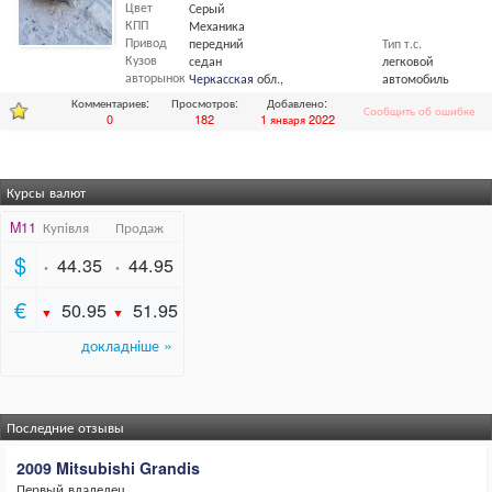
Цвет
Серый
КПП
Механика
Привод
передний
Тип т.с.
Кузов
седан
легковой
авторынок
Черкасская
обл.,
Черкассы
автомобиль
Комментариев:
Просмотров:
Добавлено:
Сообщить об ошибке
0
182
1 января 2022
Курсы валют
Последние отзывы
2009 Mitsubishi Grandis
Первый владелец.