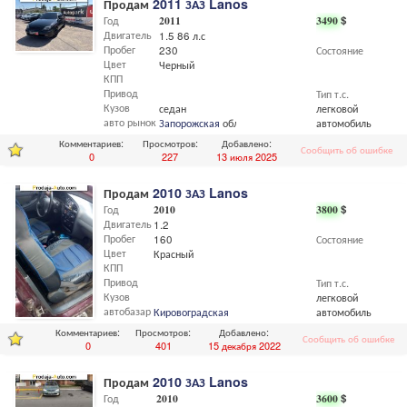
Продам
2011 ЗАЗ Lanos
Год
2011
3490
$
Двигатель
1.5 86 л.с
Пробег
230
Состояние
Цвет
Черный
КПП
Привод
Тип т.с.
Кузов
седан
легковой
авто рынок
Запорожская
обл.,
Запорожье
автомобиль
Комментариев:
Просмотров:
Добавлено:
Сообщить об ошибке
0
227
13 июля 2025
Продам
2010 ЗАЗ Lanos
Год
2010
3800
$
Двигатель
1.2
Пробег
160
Состояние
Цвет
Красный
КПП
Привод
Тип т.с.
Кузов
легковой
автобазар
Кировоградская
обл.
автомобиль
Комментариев:
Просмотров:
Добавлено:
Сообщить об ошибке
0
401
15 декабря 2022
Продам
2010 ЗАЗ Lanos
Год
2010
3600
$