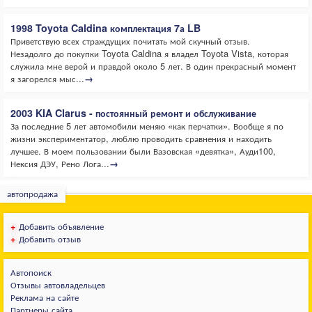
1998 Toyota Caldina комплектация 7а LB
Приветствую всех страждущих почитать мой скучный отзыв.
Незадолго до покупки Toyota Caldina я владел Toyota Vista, которая
служила мне верой и правдой около 5 лет. В один прекрасный момент
я загорелся мыс...
→
2003 KIA Clarus - постоянный ремонт и обслуживание
За последние 5 лет автомобили меняю «как перчатки». Вообще я по
жизни экспериментатор, люблю проводить сравнения и находить
лучшее. В моем пользовании были Вазовская «девятка», Ауди100,
Нексия ДЭУ, Рено Лога...
→
автопродажа
+
Добавить объявление
+
Добавить отзыв
Автопоиск
Отзывы автовладельцев
Реклама на сайте
Партнеры сайта