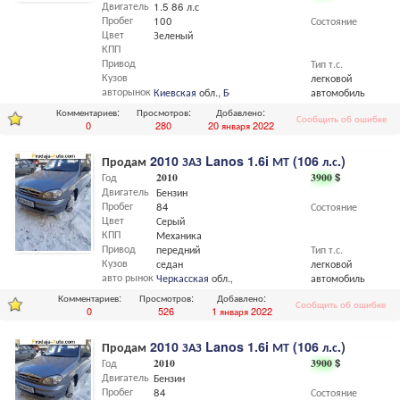
Двигатель
1.5 86 л.с
Пробег
100
Состояние
Цвет
Зеленый
КПП
Привод
Тип т.с.
Кузов
легковой
авторынок
Киевская
обл.,
Боярка
автомобиль
Комментариев:
Просмотров:
Добавлено:
Сообщить об ошибке
0
280
20 января 2022
Продам
2010 ЗАЗ Lanos 1.6i МТ (106 л.с.)
Год
2010
3900
$
Двигатель
Бензин
Пробег
84
Состояние
Цвет
Серый
КПП
Механика
Привод
передний
Тип т.с.
Кузов
седан
легковой
авто рынок
Черкасская
обл.,
Черкассы
автомобиль
Комментариев:
Просмотров:
Добавлено:
Сообщить об ошибке
0
526
1 января 2022
Продам
2010 ЗАЗ Lanos 1.6i МТ (106 л.с.)
Год
2010
3900
$
Двигатель
Бензин
Пробег
84
Состояние