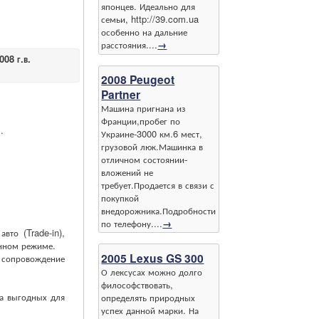
японцев. Идеально для
семьи, http://39.com.ua
особенно на дальние
расстояния....
→
08 г.в.
2008 Peugeot
Partner
Машина пригнана из
Франции,пробег по
.
Украине-3000 км.6 мест,
грузовой люк.Машинка в
отличном состоянии-
вложений не
требует.Продается в связи с
покупкой
внедорожника.Подробности
по телефону....
→
то (Trade-in),
нном режиме.
2005 Lexus GS 300
е сопровождение
О лексусах можно долго
философствовать,
а выгодных для
определять природных
успех данной марки. На