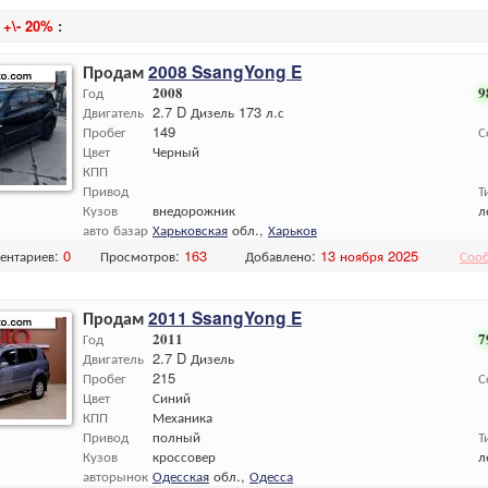
и
+\- 20%
:
Продам
2008 SsangYong E
Год
2008
9
Двигатель
2.7 D Дизель 173 л.с
Пробег
149
С
Цвет
Черный
КПП
Привод
Т
Кузов
внедорожник
л
авто базар
Харьковская
обл.,
Харьков
ентариев:
0
Просмотров:
163
Добавлено:
13 ноября 2025
Соо
Продам
2011 SsangYong E
Год
2011
7
Двигатель
2.7 D Дизель
Пробег
215
С
Цвет
Синий
КПП
Механика
Привод
полный
Т
Кузов
кроссовер
л
авторынок
Одесская
обл.,
Одесса