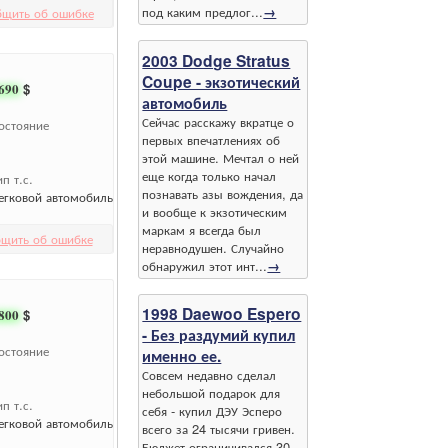
под каким предлог...
→
бщить об ошибке
2003 Dodge Stratus
Coupe - экзотический
690
$
автомобиль
Сейчас расскажу вкратце о
остояние
первых впечатлениях об
этой машине. Мечтал о ней
еще когда только начал
ип т.с.
познавать азы вождения, да
егковой автомобиль
и вообще к экзотическим
маркам я всегда был
щить об ошибке
неравнодушен. Случайно
обнаружил этот инт...
→
1998 Daewoo Espero
800
$
- Без раздумий купил
остояние
именно ее.
Совсем недавно сделал
небольшой подарок для
ип т.с.
себя - купил ДЭУ Эсперо
егковой автомобиль
всего за 24 тысячи гривен.
Бюджет ограничивался 30