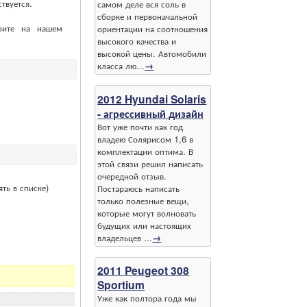
твуется.
самом деле вся соль в
сборке и первоначальной
рите на нашем
ориентации на соотношения
высокого качества и
высокой цены. Автомобили
класса лю...
→
2012 Hyundai Solaris
- агрессивный дизайн
Вот уже почти как год
владею Солярисом 1,6 в
комплектации оптима. В
этой связи решил написать
очередной отзыв.
ть в списке)
Постараюсь написать
только полезные вещи,
которые могут волновать
будущих или настоящих
владельцев ...
→
2011 Peugeot 308
Sportium
Уже как полтора года мы