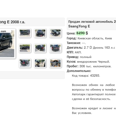
ng E 2008 г.в.
Продам легковой автомобиль 20
SsangYong E
$
8490
Цена:
Город:
Киевская область, Киев
Таможня:
---.
Двигатель:
2.7 D Дизель 163 л.с 
КПП:
АКП.
Привод:
полный
Кузов:
внедорожник Черный.
Пробег:
306 тыс. километров.
Дополнительно:
Код товара: 43293.
Возможен обмен на любое ав
вопросы по обмену в телефо
Автопарк гарантирует полно
сделки и её безопасность.
Возможен кредит и лизинг н
Вас условиях.