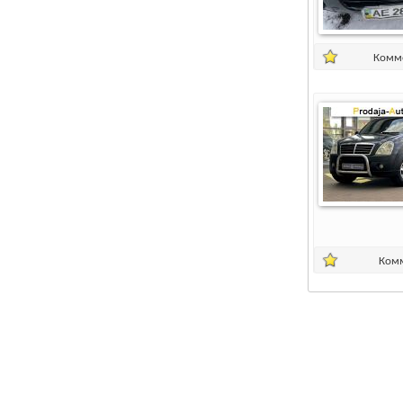
Комм
Ком