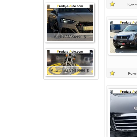
Комм
Audi SMA
58990
$
Kawasaki VN
10000
$
Комм