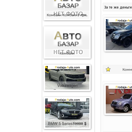
За те же деньг
Комбайн Комбайн
1
грн.
Комбайн
Комбайн
400000
грн.
Комм
Volkswagen
Touareg
86600
$
BMW 5 Series
50000
$