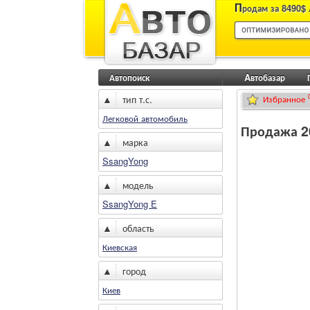
П
родам за 8490$ 
Автопоиск
Aвтобазар
▲
тип т.с.
Избранное
Легковой автомобиль
Продажа 2
▲
марка
SsangYong
▲
модель
SsangYong E
▲
область
Киевская
▲
город
Киев