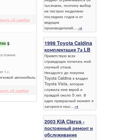
тысячами, поэтому выбор
не пестрил моделями
последних годов и от
бщить об ошибке
ведущих
производителей....
→
1998 Toyota Caldina
500
$
комплектация 7а LB
остояние
Приветствую всех
страждущих почитать мой
скучный отзыв.
ип т.с.
Незадолго до покупки
егковой автомобиль
Toyota Caldina я владел
Toyota Vista, которая
служила мне верой и
щить об ошибке
правдой около 5 лет. В
один прекрасный момент я
загорелся мыс...
→
2003 KIA Clarus -
постоянный ремонт и
обслуживание