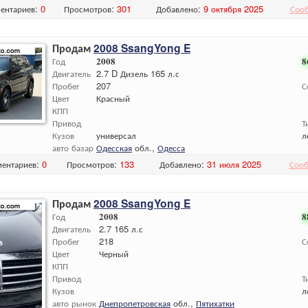
ентариев:
0
Просмотров:
301
Добавлено:
9 октября 2025
Соо
Продам
2008 SsangYong E
Год
2008
8
Двигатель
2.7 D Дизель 165 л.с
Пробег
207
С
Цвет
Красный
КПП
Привод
Т
Кузов
универсал
л
авто базар
Одесская
обл.,
Одесса
ентариев:
0
Просмотров:
133
Добавлено:
31 июля 2025
Сооб
Продам
2008 SsangYong E
Год
2008
8
Двигатель
2.7 165 л.с
Пробег
218
С
Цвет
Черный
КПП
Привод
Т
Кузов
л
авто рынок
Днепропетровская
обл.,
Пятихатки