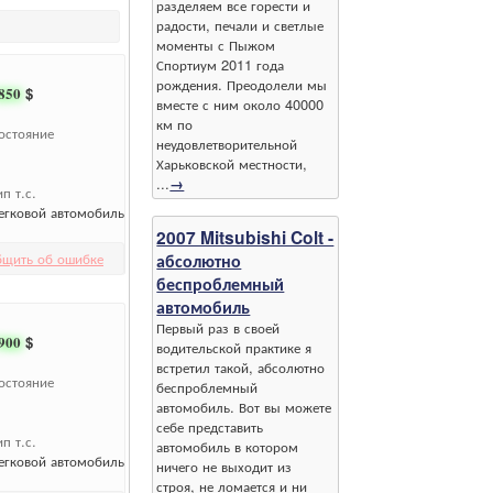
разделяем все горести и
радости, печали и светлые
моменты с Пыжом
Спортиум 2011 года
рождения. Преодолели мы
850
$
вместе с ним около 40000
км по
остояние
неудовлетворительной
Харьковской местности,
...
→
ип т.с.
егковой автомобиль
2007 Mitsubishi Colt -
абсолютно
бщить об ошибке
беспроблемный
автомобиль
Первый раз в своей
900
$
водительской практике я
встретил такой, абсолютно
остояние
беспроблемный
автомобиль. Вот вы можете
себе представить
ип т.с.
автомобиль в котором
егковой автомобиль
ничего не выходит из
строя, не ломается и ни