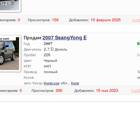
ентариев:
0
Просмотров:
159
Добавлено:
10 февраля 2025
Соо
Продам
2007 SsangYong E
Год
2007
8
Двигатель
2.7 D Дизель
Пробег
226
С
Цвет
Черный
КПП
АКП
Привод
полный
Т
Кузов
л
авто базар
Киевская
обл.,
Киев
ментариев:
0
Просмотров:
306
Добавлено:
15 мая 2023
Сооб