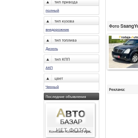
▲
тип привода
полный
▲
тип кузова
Фото SsangYo
внедорожник
▲
тип топлива
Дизель
▲
тип КПП
АКП
▲
цвет
Черный
Реклама:
Последние объявления
Комбайн Комбайн
1
грн.