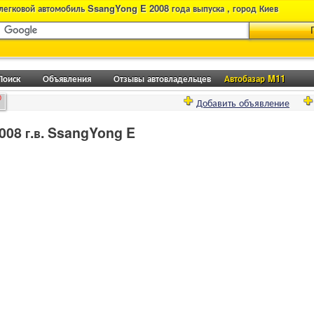
легковой автомобиль SsangYong E 2008 года выпуска , город Киев
Поиск
Объявления
Отзывы автовладельцев
Автобазар M11
0
Добавить объявление
008 г.в. SsangYong E