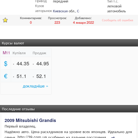
Привод
передний
Тип т.с.
Кузов
легковой
авторынок
Киевская
обл.,
Сквира
автомобиль
Комментариев:
Просмотров:
Добавлено:
Сообщить об ошибке
0
223
4 января 2022
Курсы валют
Последние отзывы
2009 Mitsubishi Grandis
Первый владелец.
Надёжно авто. Цена расхлдников на уровне всех японцев. Идеально для
семьи, http://39.com.ua особенно на дальние расстояния....
→