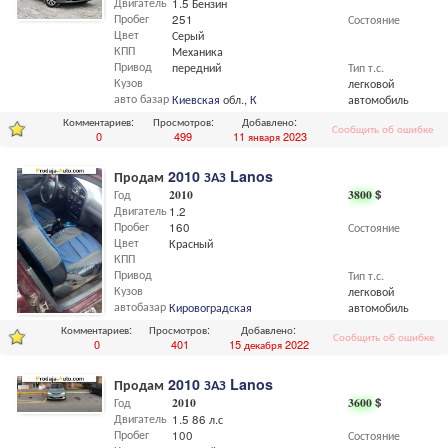
Двигатель
1.5 Бензин
Пробег
251
Состояние
Цвет
Серый
КПП
Механика
Привод
передний
Тип т.с.
Кузов
легковой
авто базар
Киевская
обл.,
Киев
автомобиль
Комментариев:
Просмотров:
Добавлено:
Сообщить об ошибке
0
499
11 января 2023
Продам
2010 ЗАЗ Lanos
Год
2010
3800
$
Двигатель
1.2
Пробег
160
Состояние
Цвет
Красный
КПП
Привод
Тип т.с.
Кузов
легковой
автобазар
Кировоградская
обл.
автомобиль
Комментариев:
Просмотров:
Добавлено:
Сообщить об ошибке
0
401
15 декабря 2022
Продам
2010 ЗАЗ Lanos
Год
2010
3600
$
Двигатель
1.5 86 л.с
Пробег
100
Состояние