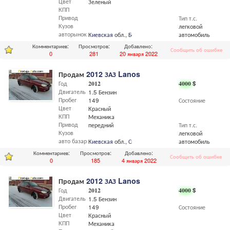
Цвет
Зеленый
КПП
Привод
Тип т.с.
Кузов
легковой
авторынок
Киевская
обл.,
Боярка
автомобиль
Комментариев:
Просмотров:
Добавлено:
Сообщить об ошибке
0
281
20 января 2022
Продам
2012 ЗАЗ Lanos
Год
2012
4000
$
Двигатель
1.5 Бензин
Пробег
149
Состояние
Цвет
Красный
КПП
Механика
Привод
передний
Тип т.с.
Кузов
легковой
авто базар
Киевская
обл.,
Сквира
автомобиль
Комментариев:
Просмотров:
Добавлено:
Сообщить об ошибке
0
185
4 января 2022
Продам
2012 ЗАЗ Lanos
Год
2012
4000
$
Двигатель
1.5 Бензин
Пробег
149
Состояние
Цвет
Красный
КПП
Механика