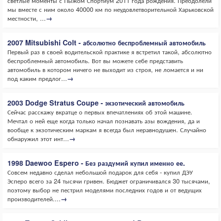
светлые моменты с Пыжом Спортиум 2011 года рождения. Преодолели
мы вместе с ним около 40000 км по неудовлетворительной Харьковской
местности, ...
→
2007 Mitsubishi Colt - абсолютно беспроблемный автомобиль
Первый раз в своей водительской практике я встретил такой, абсолютно
беспроблемный автомобиль. Вот вы можете себе представить
автомобиль в котором ничего не выходит из строя, не ломается и ни
под каким предлог...
→
2003 Dodge Stratus Coupe - экзотический автомобиль
Сейчас расскажу вкратце о первых впечатлениях об этой машине.
Мечтал о ней еще когда только начал познавать азы вождения, да и
вообще к экзотическим маркам я всегда был неравнодушен. Случайно
обнаружил этот инт...
→
1998 Daewoo Espero - Без раздумий купил именно ее.
Совсем недавно сделал небольшой подарок для себя - купил ДЭУ
Эсперо всего за 24 тысячи гривен. Бюджет ограничивался 30 тысячами,
поэтому выбор не пестрил моделями последних годов и от ведущих
производителей....
→