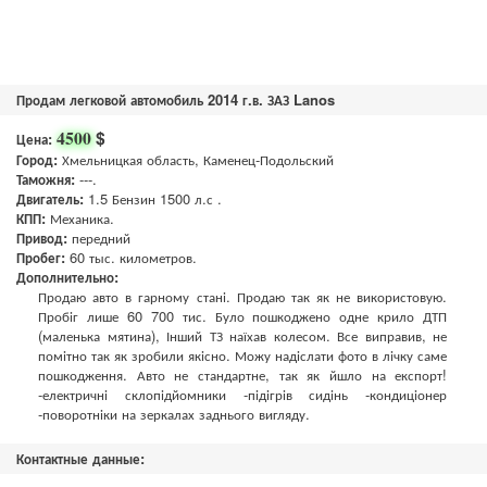
Продам легковой автомобиль 2014 г.в. ЗАЗ Lanos
$
4500
Цена:
Город:
Хмельницкая область, Каменец-Подольский
Таможня:
---.
Двигатель:
1.5 Бензин 1500 л.с .
КПП:
Механика.
Привод:
передний
Пробег:
60 тыс. километров.
Дополнительно:
Продаю авто в гарному стані. Продаю так як не використовую.
Пробіг лише 60 700 тис. Було пошкоджено одне крило ДТП
(маленька мятина), Інший ТЗ наїхав колесом. Все виправив, не
помітно так як зробили якісно. Можу надіслати фото в лічку саме
пошкодження. Авто не стандартне, так як йшло на експорт!
-електричні склопідйомники -підігрів сидінь -кондиціонер
-поворотніки на зеркалах заднього вигляду.
Контактные данные: