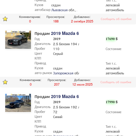
Тип т.с.
Кузов
седан
легковой
автобазар
Львовская
обл.,
Львов
автомобиль
Комментариев:
Просмотров:
Добавлено:
Сообщить об ошибке
0
188
2 октября 2025
Продам
2019 Mazda 6
Год
2019
17690
$
Двигатель
2.5 Бензин 194 л.с
Пробег
110
Состояние
Цвет
Серый
КПП
Привод
Тип т.с.
Кузов
седан
легковой
авто рынок
Запорожская
обл.,
Запорожье
автомобиль
Комментариев:
Просмотров:
Добавлено:
Сообщить об ошибке
0
207
12 июля 2025
Продам
2019 Mazda 6
Год
2019
17990
$
Двигатель
2.5 Бензин 192 л.с
Пробег
72
Состояние
Цвет
Синий
КПП
Привод
Тип т.с.
Кузов
седан
легковой
авто рынок