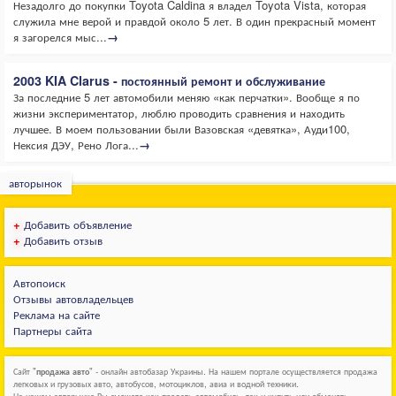
Незадолго до покупки Toyota Caldina я владел Toyota Vista, которая
служила мне верой и правдой около 5 лет. В один прекрасный момент
я загорелся мыс...
→
2003 KIA Clarus - постоянный ремонт и обслуживание
За последние 5 лет автомобили меняю «как перчатки». Вообще я по
жизни экспериментатор, люблю проводить сравнения и находить
лучшее. В моем пользовании были Вазовская «девятка», Ауди100,
Нексия ДЭУ, Рено Лога...
→
авторынок
+
Добавить объявление
+
Добавить отзыв
Автопоиск
Отзывы автовладельцев
Реклама на сайте
Партнеры сайта
Сайт "
продажа авто
" - онлайн автобазар Украины. На нашем портале осуществляется продажа
легковых и грузовых авто, автобусов, мотоциклов, авиа и водной техники.
На нашем авторынке Вы сможете как продать автомобиль, так и купить или обменять