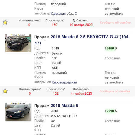
Привод
передний
Тип т.с.
Кузов
легковой
автобазар
Одесская
обл.,
Одесса
автомобиль
Комментариев:
Просмотров:
Добавлено:
Сообщить об ошибке
0
160
10 ноября 2025
Продам
2018 Mazda 6 2.5 SKYACTIV-G АТ (194
л.с)
Год
2018
17400
$
Двигатель
Бензин
Пробег
131
Состояние
Цвет
Синий
КПП
АКП
Привод
передний
Тип т.с.
Кузов
легковой
авторынок
Кировоградская
обл.
автомобиль
Комментариев:
Просмотров:
Добавлено:
Сообщить об ошибке
0
132
4 ноября 2025
Продам
2018 Mazda 6
Год
2018
17790
$
Двигатель
2.5 Бензин 190 л.с
Пробег
32
Состояние
Цвет
Синий
КПП
Привод