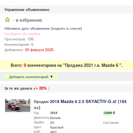
Управление объявлением:
- в избранное.
Обновить дату объявления
(поднять в списке)
Сообщить об ошибке
Просмотров: 156.
Комментариев: 0.
Добавлено:
20 февраля 2025.
Всего:
0
комментариев на "Продажа 2021 г.в. Mazda 6 ".
Добавить комментарий
▼
За те же деньги
+\- 20%
:
Продам
2018 Mazda 6 2.5 SKYACTIV-G АТ (194
л.с)
Год
2018
24000
$
Двигатель
Бензин
Пробег
20
Состояние
Цвет
Красный
КПП
АКП