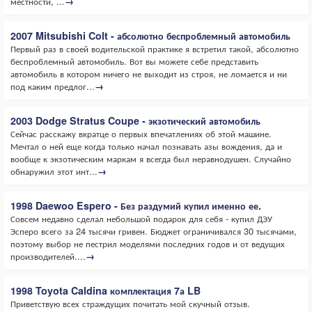
местности, ...
→
2007 Mitsubishi Colt - абсолютно беспроблемный автомобиль
Первый раз в своей водительской практике я встретил такой, абсолютно
беспроблемный автомобиль. Вот вы можете себе представить
автомобиль в котором ничего не выходит из строя, не ломается и ни
под каким предлог...
→
2003 Dodge Stratus Coupe - экзотический автомобиль
Сейчас расскажу вкратце о первых впечатлениях об этой машине.
Мечтал о ней еще когда только начал познавать азы вождения, да и
вообще к экзотическим маркам я всегда был неравнодушен. Случайно
обнаружил этот инт...
→
1998 Daewoo Espero - Без раздумий купил именно ее.
Совсем недавно сделал небольшой подарок для себя - купил ДЭУ
Эсперо всего за 24 тысячи гривен. Бюджет ограничивался 30 тысячами,
поэтому выбор не пестрил моделями последних годов и от ведущих
производителей....
→
1998 Toyota Caldina комплектация 7а LB
Приветствую всех страждущих почитать мой скучный отзыв.