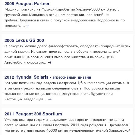
2008 Peugeot Partner
Машина пригнана из Франции,пробег по Украине-3000 км.6 мест,
грузовой люк.Машинка в отличном состоянии- вложений не
требует.Продается в связи с покупкой внедорожника.Подробности по
телефону....
→
2005 Lexus GS 300
О лексусах можно долго философствовать, определять природных успех
данной марки. На самом деле вся соль в сборке и первоначальной
ориентации на соотношения высокого качества и высокой цены.
Автомобили класса лю...
→
2012 Hyundai Solaris - агрессивный дизайн
Вот уже почти как год владею Солярисом 1,6 в комплектации оптима. В
этой связи решил написать очередной отзыв. Постараюсь написать
только полезные вещи, которые могут волновать будущих или
настоящих владельцев ...
→
2011 Peugeot 308 Sportium
Уже как полтора года мы разделяем все горести и радости, печали и
светлые моменты с Пыжом Спортиум 2011 года рождения. Преодолели
мы вместе с ним около 40000 км по неудовлетворительной Харьковской