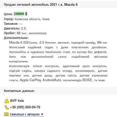
Продам легковой автомобиль 2021 г.в. Mazda 6
$
20800
Цена:
Город:
Киевская область, Киев
Таможня:
---.
Двигатель:
2.5.
Пробег:
88 тыс. километров.
Дополнительно:
Mazda 6 2021року, 2.5 бензин, автомат, передній привід, 88т.км
Японський надійний седан з дуже елегантним дизайном.
Автомобіль в чудовому технічному стані, по кузову без дефектів.
Авто має аргоономічний салон оздоблений якісними
матеріалами.
Комплектація: клімат контроль, адаптивний круїз контроль,
підігрів сидінь, камера заднього огляду, мультикермо, датчик
мертвих зон, датчик дощу, датчик світла, датчик утримання
смуги, Apple CarPlay AndroidAuto, мультимедіа BOSE, та інше.
Контактные данные:
AVP Київ
+38 (095) 800-94-76
Связаться с автором
▼