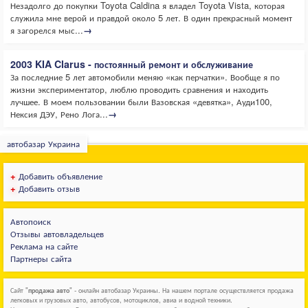
Незадолго до покупки Toyota Caldina я владел Toyota Vista, которая
служила мне верой и правдой около 5 лет. В один прекрасный момент
я загорелся мыс...
→
2003 KIA Clarus - постоянный ремонт и обслуживание
За последние 5 лет автомобили меняю «как перчатки». Вообще я по
жизни экспериментатор, люблю проводить сравнения и находить
лучшее. В моем пользовании были Вазовская «девятка», Ауди100,
Нексия ДЭУ, Рено Лога...
→
автобазар Украина
+
Добавить объявление
+
Добавить отзыв
Автопоиск
Отзывы автовладельцев
Реклама на сайте
Партнеры сайта
Сайт "
продажа авто
" - онлайн автобазар Украины. На нашем портале осуществляется продажа
легковых и грузовых авто, автобусов, мотоциклов, авиа и водной техники.