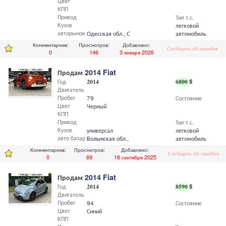
Цвет
КПП
Привод
Тип т.с.
Кузов
легковой
авторынок
Одесская
обл.,
Одесса
автомобиль
Комментариев:
Просмотров:
Добавлено:
Сообщить об ошибке
0
146
3 января 2026
Продам
2014 Fiat
Год
2014
6800
$
Двигатель
Пробег
79
Состояние
Цвет
Черный
КПП
Привод
Тип т.с.
Кузов
универсал
легковой
авто базар
Волынская
обл.,
Владимир-Волынский
автомобиль
Комментариев:
Просмотров:
Добавлено:
Сообщить об ошибке
0
69
18 сентября 2025
Продам
2014 Fiat
Год
2014
8590
$
Двигатель
Пробег
94
Состояние
Цвет
Синий
КПП