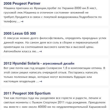
2008 Peugeot Partner
Машина пригнана из Франции,пробег по Украине-3000 км.6 мест,
грузовой люк.Машинка в отличном состоянии- вложений не
требует.Продается в связи с покупкой внедорожника.Подробности по
телефону....
→
2005 Lexus GS 300
О лексусах можно долго философствовать, определять природных успех
данной марки. На самом деле вся соль в сборке и первоначальной
ориентации на соотношения высокого качества и высокой цены.
Автомобили класса лю...
→
2012 Hyundai Solaris - агрессивный дизайн
Вот уже почти как год владею Солярисом 1,6 в комплектации оптима. В
этой связи решил написать очередной отзыв. Постараюсь написать
только полезные вещи, которые могут волновать будущих или
настоящих владельцев ...
→
2011 Peugeot 308 Sportium
Уже как полтора года мы разделяем все горести и радости, печали и
светлые моменты с Пыжом Спортиум 2011 года рождения. Преодолели
мы вместе с ним около 40000 км по неудовлетворительной Харьковской