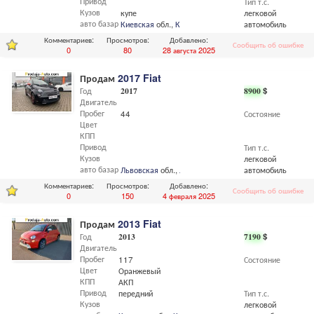
Привод
Тип т.с.
Кузов
купе
легковой
авто базар
Киевская
обл.,
Киев
автомобиль
Комментариев:
Просмотров:
Добавлено:
Сообщить об ошибке
0
80
28 августа 2025
Продам
2017 Fiat
Год
2017
8900
$
Двигатель
Пробег
44
Состояние
Цвет
КПП
Привод
Тип т.с.
Кузов
легковой
авто базар
Львовская
обл.,
Львов
автомобиль
Комментариев:
Просмотров:
Добавлено:
Сообщить об ошибке
0
150
4 февраля 2025
Продам
2013 Fiat
Год
2013
7190
$
Двигатель
Пробег
117
Состояние
Цвет
Оранжевый
КПП
АКП
Привод
передний
Тип т.с.
Кузов
легковой