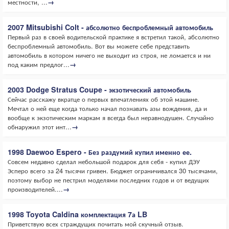
местности, ...
→
2007 Mitsubishi Colt - абсолютно беспроблемный автомобиль
Первый раз в своей водительской практике я встретил такой, абсолютно
беспроблемный автомобиль. Вот вы можете себе представить
автомобиль в котором ничего не выходит из строя, не ломается и ни
под каким предлог...
→
2003 Dodge Stratus Coupe - экзотический автомобиль
Сейчас расскажу вкратце о первых впечатлениях об этой машине.
Мечтал о ней еще когда только начал познавать азы вождения, да и
вообще к экзотическим маркам я всегда был неравнодушен. Случайно
обнаружил этот инт...
→
1998 Daewoo Espero - Без раздумий купил именно ее.
Совсем недавно сделал небольшой подарок для себя - купил ДЭУ
Эсперо всего за 24 тысячи гривен. Бюджет ограничивался 30 тысячами,
поэтому выбор не пестрил моделями последних годов и от ведущих
производителей....
→
1998 Toyota Caldina комплектация 7а LB
Приветствую всех страждущих почитать мой скучный отзыв.