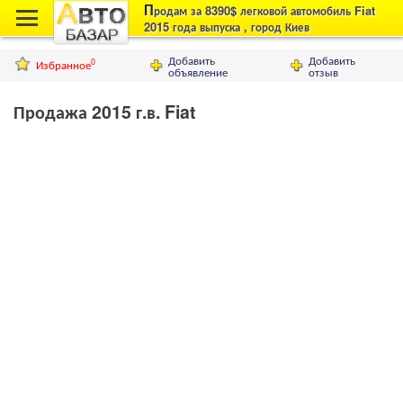
П
родам за 8390$ легковой автомобиль Fiat
2015 года выпуска , город Киев
Добавить
Добавить
Избранное
0
объявление
отзыв
Продажа 2015 г.в. Fiat