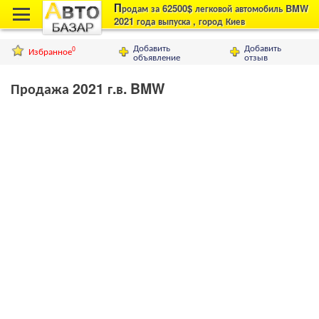
П
родам за 62500$ легковой автомобиль BMW
2021 года выпуска , город Киев
Добавить
Добавить
Избранное
0
объявление
отзыв
Продажа 2021 г.в. BMW