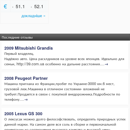
Последние отзывы
2009 Mitsubishi Grandis
Первый владелец.
Надёжно авто. Цена расхлдников на уровне всех японцев. Идеально для
семьи, http://39.com.ua особенно на дальние расстояния....
→
2008 Peugeot Partner
Машина пригнана из Франции,пробег по Украине-3000 км.6 мест,
грузовой люк.Машинка в отличном состоянии- вложений не
требует.Продается в связи с покупкой внедорожника.Подробности по
телефону....
→
2005 Lexus GS 300
О лексусах можно долго философствовать, определять природных успех
данной марки. На самом деле вся соль в сборке и первоначальной
ориентации на соотношения высокого качества и высокой цены.