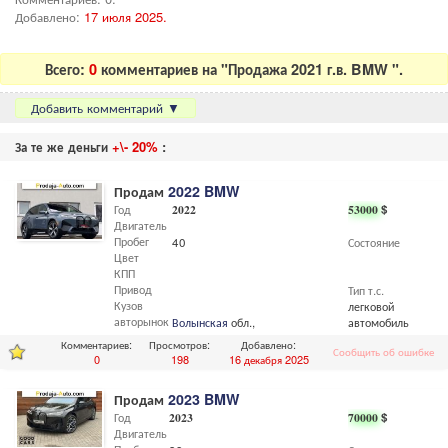
Добавлено:
17 июля 2025.
Всего:
0
комментариев на "Продажа 2021 г.в. BMW ".
Добавить комментарий
▼
За те же деньги
+\- 20%
:
Продам
2022 BMW
Год
2022
53000
$
Двигатель
Пробег
40
Состояние
Цвет
КПП
Привод
Тип т.с.
Кузов
легковой
авторынок
Волынская
обл.,
Луцк
автомобиль
Комментариев:
Просмотров:
Добавлено:
Сообщить об ошибке
0
198
16 декабря 2025
Продам
2023 BMW
Год
2023
70000
$
Двигатель