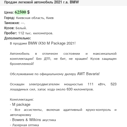
Продам легковой автомобиль 2021 г.в. BMW
$
62500
Цена:
Город:
Киевская область, Киев
Таможня:
---.
Кузов:
Белый.
Пробег:
112 тыс. километров.
Дополнительно:
В продаже BMW iX50 M Package 2021!
Автомобиль в отличном состоянии и максимальной
комплектации! Без ДТП, не бит, не крашен! Кузов защищен
бронепленкой!
Обслуживание по официальному дилеру AWT Bavaria!
Оснащен электродвигателем мощностью 111 кВтч, 523
лошадиных сил, запас хода около 630 километров.
Комплектация:
- M package
- Все ассистенты, включая адаптивный круиз-контроль и
автопарковку
- Bowers & Wilkins акустика
- Лазерная оптика