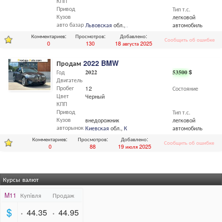
КПП
Привод
Тип т.с.
Кузов
легковой
авто базар
Львовская
обл.,
Львов
автомобиль
Комментариев:
Просмотров:
Добавлено:
Сообщить об ошибке
0
130
18 августа 2025
Продам
2022 BMW
Год
2022
53500
$
Двигатель
Пробег
12
Состояние
Цвет
Черный
КПП
Привод
Тип т.с.
Кузов
внедорожник
легковой
авторынок
Киевская
обл.,
Киев
автомобиль
Комментариев:
Просмотров:
Добавлено:
Сообщить об ошибке
0
88
19 июля 2025
Курсы валют