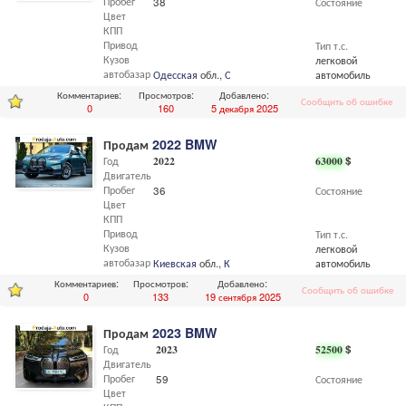
Пробег
38
Состояние
Цвет
КПП
Привод
Тип т.с.
Кузов
легковой
автобазар
Одесская
обл.,
Одесса
автомобиль
Комментариев:
Просмотров:
Добавлено:
Сообщить об ошибке
0
160
5 декабря 2025
Продам
2022 BMW
Год
2022
63000
$
Двигатель
Пробег
36
Состояние
Цвет
КПП
Привод
Тип т.с.
Кузов
легковой
автобазар
Киевская
обл.,
Киев
автомобиль
Комментариев:
Просмотров:
Добавлено:
Сообщить об ошибке
0
133
19 сентября 2025
Продам
2023 BMW
Год
2023
52500
$
Двигатель
Пробег
59
Состояние
Цвет