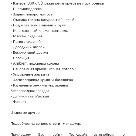
- Камеры 360 с 3D режимом и круговые парктроники
- Пневмоподвеска
- Задняя поворотная ось
- Отделка салона натуральной кожей
- Подогрев всех сидений и руля
- Многозонный климат-контроль
- Массаж сидений
- Память сидений
- Доводчики дверей
- Бесключевой доступ
- Проекция
- Ambient подсветка салона
- Панорамная крыша, черная потолок
- Управление жестами
- Электропривод крышки багажника
- Различные режимы управления
Беспроводная зарядка
- Датчики света/дождя
- Фаркоп
И многое другое!
Подробнее на вопрос ответит менеджер.
Приглашаем Вас пройти Тест-драйв автомобиля по