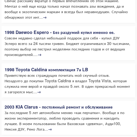
Сейчас расскажу вкратце о первых впечатлениях об этой машине.
Мечтал о ней еще когда только начал познавать азы вождения, да и
вообще к экзотическим маркам я всегда был неравнодушен. Случайно
обнаружил этот инт...
→
1998 Daewoo Espero - Без раздумий купил именно ее.
Совсем недавно сделал небольшой подарок для себя - купил ДЭУ
Эсперо всего за 24 тысячи гривен. Бюджет ограничивался 30 тысячами,
поэтому выбор не пестрил моделями последних годов и от ведущих
производителей....
→
1998 Toyota Caldina комплектация 7а LB
Приветствую всех страждущих почитать мой скучный отзыв.
Незадолго до покупки Toyota Caldina я владел Toyota Vista, которая
служила мне верой и правдой около 5 лет. В один прекрасный момент
я загорелся мыс...
→
2003 KIA Clarus - постоянный ремонт и обслуживание
За последние 5 лет автомобили меняю «как перчатки». Вообще я по
жизни экспериментатор, люблю проводить сравнения и находить
лучшее. В моем пользовании были Вазовская «девятка», Ауди100,
Нексия ДЭУ, Рено Лога...
→