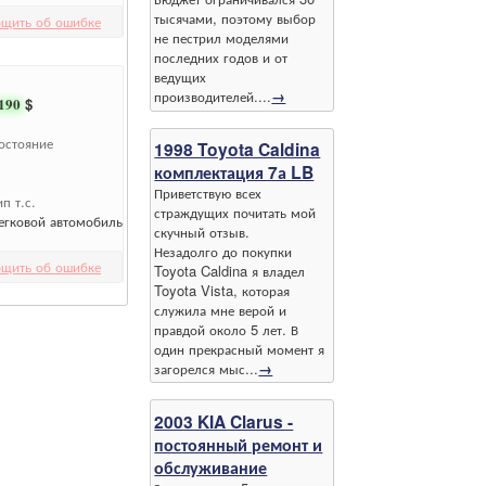
тысячами, поэтому выбор
щить об ошибке
не пестрил моделями
последних годов и от
ведущих
производителей....
→
190
$
остояние
1998 Toyota Caldina
комплектация 7а LB
Приветствую всех
ип т.с.
страждущих почитать мой
егковой автомобиль
скучный отзыв.
Незадолго до покупки
щить об ошибке
Toyota Caldina я владел
Toyota Vista, которая
служила мне верой и
правдой около 5 лет. В
один прекрасный момент я
загорелся мыс...
→
2003 KIA Clarus -
постоянный ремонт и
обслуживание