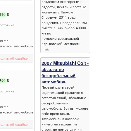
разделяем все горести и
радости, печали и светлые
моменты с Пыжом
440
$
Спортиум 2011 года
рождения. Преодолели мы
остояние
вместе с ним около 40000
км по
неудовлетворительной
ип т.с.
Харьковской местности,
егковой автомобиль
...
→
бщить об ошибке
2007 Mitsubishi Colt -
абсолютно
беспроблемный
390
$
автомобиль
Первый раз в своей
остояние
водительской практике я
встретил такой, абсолютно
беспроблемный
ип т.с.
автомобиль. Вот вы можете
егковой автомобиль
себе представить
автомобиль в котором
ничего не выходит из
бщить об ошибке
строя, не ломается и ни