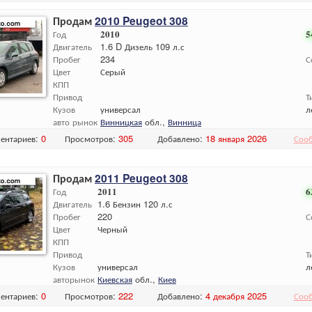
Продам
2010 Peugeot 308
Год
2010
5
Двигатель
1.6 D Дизель 109 л.с
Пробег
234
С
Цвет
Серый
КПП
Привод
Т
Кузов
универсал
л
авто рынок
Винницкая
обл.,
Винница
ентариев:
0
Просмотров:
305
Добавлено:
18 января 2026
Соо
Продам
2011 Peugeot 308
Год
2011
6
Двигатель
1.6 Бензин 120 л.с
Пробег
220
С
Цвет
Черный
КПП
Привод
Т
Кузов
универсал
л
авторынок
Киевская
обл.,
Киев
ентариев:
0
Просмотров:
222
Добавлено:
4 декабря 2025
Соо