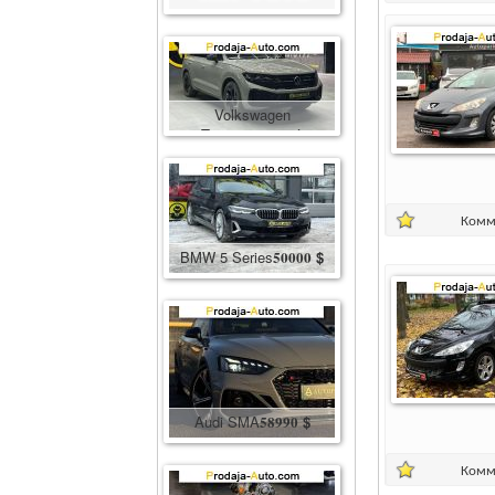
Комбайн
400000
грн.
Volkswagen
Touareg
86600
$
Комм
BMW 5 Series
50000
$
Audi SMA
58990
$
Комм