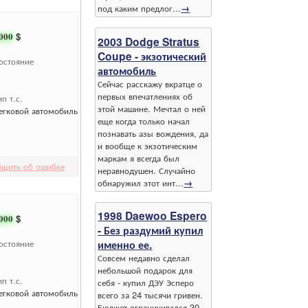
под каким предлог...
→
000
$
2003 Dodge Stratus
Coupe - экзотический
остояние
автомобиль
Сейчас расскажу вкратце о
первых впечатлениях об
ип т.с.
этой машине. Мечтал о ней
егковой автомобиль
еще когда только начал
познавать азы вождения, да
и вообще к экзотическим
маркам я всегда был
бщить об ошибке
неравнодушен. Случайно
обнаружил этот инт...
→
1998 Daewoo Espero
000
$
- Без раздумий купил
остояние
именно ее.
Совсем недавно сделал
небольшой подарок для
ип т.с.
себя - купил ДЭУ Эсперо
егковой автомобиль
всего за 24 тысячи гривен.
Бюджет ограничивался 30