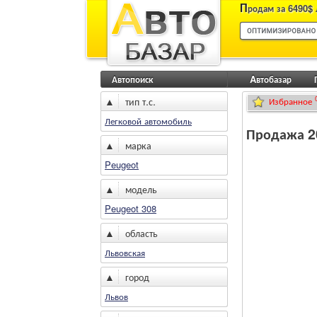
П
родам за 6490$ 
Автопоиск
Aвтобазар
▲
тип т.с.
Избранное
Легковой автомобиль
Продажа 20
▲
марка
Peugeot
▲
модель
Peugeot 308
▲
область
Львовская
▲
город
Львов