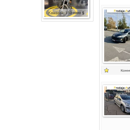
Kawasaki VN
10000
$
Комм