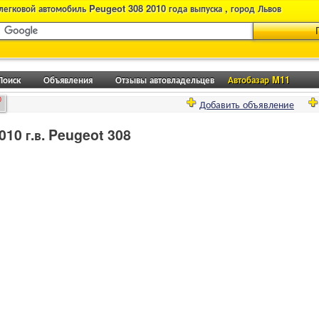
легковой автомобиль Peugeot 308 2010 года выпуска , город Львов
Поиск
Объявления
Отзывы автовладельцев
Автобазар M11
0
Добавить объявление
10 г.в. Peugeot 308