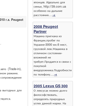
японцев. Идеально для
семьи, http://39.com.ua
особенно на дальние
расстояния....
→
010 г.в. Peugeot
2008 Peugeot
Partner
Машина пригнана из
Франции,пробег по
.
Украине-3000 км.6 мест,
грузовой люк.Машинка в
отличном состоянии-
вложений не
требует.Продается в связи с
покупкой
то (Trade-in),
внедорожника.Подробности
нном режиме.
по телефону....
→
е сопровождение
2005 Lexus GS 300
а выгодных для
О лексусах можно долго
философствовать,
твуется.
определять природных
успех данной марки. На