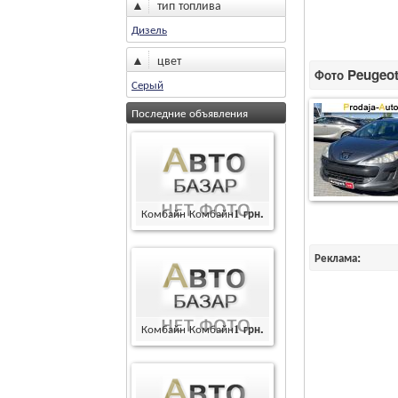
▲
тип топлива
Дизель
▲
цвет
Фото Peugeot 
Серый
Последние объявления
Комбайн Комбайн
1
грн.
Реклама:
Комбайн Комбайн
1
грн.