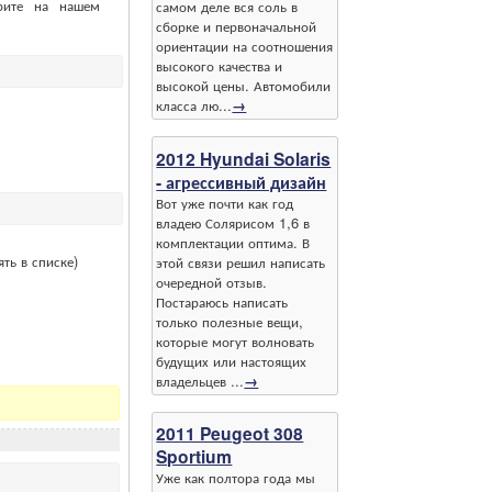
рите на нашем
самом деле вся соль в
сборке и первоначальной
ориентации на соотношения
высокого качества и
высокой цены. Автомобили
класса лю...
→
2012 Hyundai Solaris
- агрессивный дизайн
Вот уже почти как год
владею Солярисом 1,6 в
комплектации оптима. В
ть в списке)
этой связи решил написать
очередной отзыв.
Постараюсь написать
только полезные вещи,
которые могут волновать
будущих или настоящих
владельцев ...
→
2011 Peugeot 308
Sportium
Уже как полтора года мы