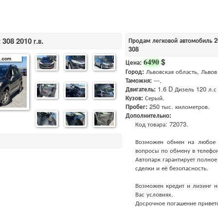
308 2010 г.в.
Продам легковой автомобиль 2
308
$
6490
Цена:
Город:
Львовская область, Львов
Таможня:
---.
Двигатель:
1.6 D Дизель 120 л.с 
Кузов:
Серый.
Пробег:
250 тыс. километров.
Дополнительно:
Код товара: 72073.
Возможен обмен на любое ав
вопросы по обмену в телефо
Автопарк гарантирует полно
сделки и её безопасность.
Возможен кредит и лизинг н
Вас условиях.
Досрочное погашение приветс