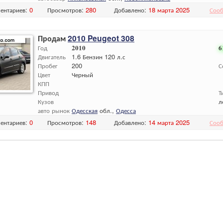
ентариев:
0
Просмотров:
280
Добавлено:
18 марта 2025
Сооб
Продам
2010 Peugeot 308
Год
2010
6
Двигатель
1.6 Бензин 120 л.с
Пробег
200
С
Цвет
Черный
КПП
Привод
Т
Кузов
л
авто рынок
Одесская
обл.,
Одесса
ентариев:
0
Просмотров:
148
Добавлено:
14 марта 2025
Сооб