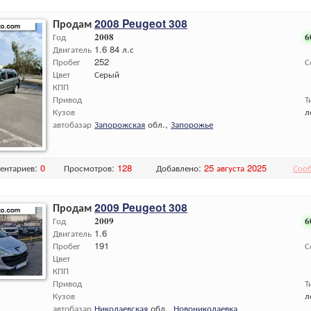
Продам
2008 Peugeot 308
Год
2008
6
Двигатель
1.6 84 л.с
Пробег
252
С
Цвет
Серый
КПП
Привод
Т
Кузов
л
автобазар
Запорожская
обл.,
Запорожье
ентариев:
0
Просмотров:
128
Добавлено:
25 августа 2025
Соо
Продам
2009 Peugeot 308
Год
2009
6
Двигатель
1.6
Пробег
191
С
Цвет
КПП
Привод
Т
Кузов
л
автобазар
Николаевская
обл.,
Новониколаевка