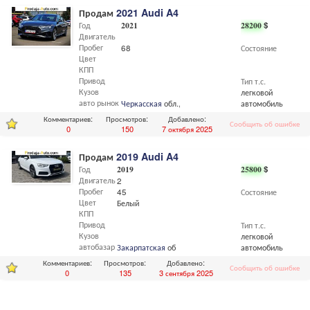
Продам
2021 Audi A4
Год
2021
28200
$
Двигатель
Пробег
68
Состояние
Цвет
КПП
Привод
Тип т.с.
Кузов
легковой
авто рынок
Черкасская
обл.,
Черкассы
автомобиль
Комментариев:
Просмотров:
Добавлено:
Сообщить об ошибке
0
150
7 октября 2025
Продам
2019 Audi A4
Год
2019
25800
$
Двигатель
2
Пробег
45
Состояние
Цвет
Белый
КПП
Привод
Тип т.с.
Кузов
легковой
автобазар
Закарпатская
обл.,
Мукачево
автомобиль
Комментариев:
Просмотров:
Добавлено:
Сообщить об ошибке
0
135
3 сентября 2025