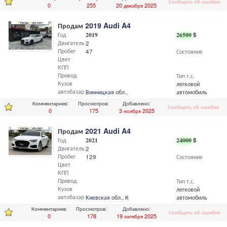
Сообщить об ошибке
0
255
20 декабря 2025
Продам
2019 Audi A4
Год
2019
26500
$
Двигатель
2
Пробег
47
Состояние
Цвет
КПП
Привод
Тип т.с.
Кузов
легковой
автобазар
Винницкая
обл.,
Винница
автомобиль
Комментариев:
Просмотров:
Добавлено:
Сообщить об ошибке
0
175
3 ноября 2025
Продам
2021 Audi A4
Год
2021
24000
$
Двигатель
2
Пробег
129
Состояние
Цвет
КПП
Привод
Тип т.с.
Кузов
легковой
автобазар
Киевская
обл.,
Киев
автомобиль
Комментариев:
Просмотров:
Добавлено:
Сообщить об ошибке
0
178
19 октября 2025