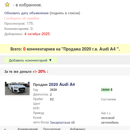
- в избранное.
Обновить дату объявления
(поднять в списке)
Сообщить об ошибке
Просмотров: 175.
Комментариев: 0.
Добавлено:
4 октября 2025.
Всего:
0
комментариев на "Продажа 2020 г.в. Audi A4 ".
Добавить комментарий
▼
За те же деньги
+\- 20%
:
Продам
2020 Audi A4
Год
2020
28000
$
Двигатель
2
Пробег
82
Состояние
Цвет
КПП
Привод
Тип т.с.
Кузов
легковой
авто базар
Закарпатская
обл.,
Мукачево
автомобиль
Комментариев:
Просмотров:
Добавлено: