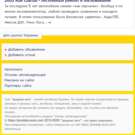
2003 KIA Clarus - постоянный ремонт и обслуживание
За последние 5 лет автомобили меняю «как перчатки». Вообще я по
жизни экспериментатор, люблю проводить сравнения и находить
лучшее. В моем пользовании были Вазовская «девятка», Ауди100,
Нексия ДЭУ, Рено Лога...
→
авто рынок Украины
+
Добавить объявление
+
Добавить отзыв
Автопоиск
Отзывы автовладельцев
Реклама на сайте
Партнеры сайта
Сайт "
продажа авто
" - онлайн автобазар Украины. На нашем портале осуществляется продажа
легковых и грузовых авто, автобусов, мотоциклов, авиа и водной техники.
На нашем авторынке Вы сможете как продать автомобиль, так и купить или обменять
машину.
Обсуждение автомобилей в разделе "отзывы автовладельцев".
© https://prodaja-auto.com 2010-2026 "продажа авто" - все права защищены.
При копировании материалов с сайта гиперссылка на сайт https://prodaja-auto.com
обязательна.