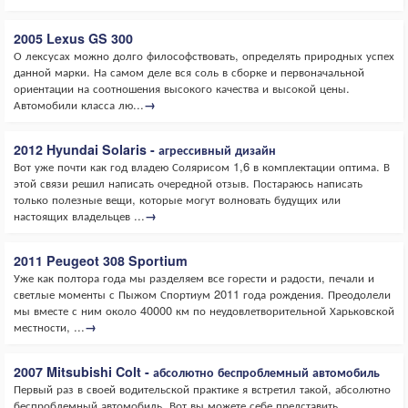
2005 Lexus GS 300
О лексусах можно долго философствовать, определять природных успех
данной марки. На самом деле вся соль в сборке и первоначальной
ориентации на соотношения высокого качества и высокой цены.
Автомобили класса лю...
→
2012 Hyundai Solaris - агрессивный дизайн
Вот уже почти как год владею Солярисом 1,6 в комплектации оптима. В
этой связи решил написать очередной отзыв. Постараюсь написать
только полезные вещи, которые могут волновать будущих или
настоящих владельцев ...
→
2011 Peugeot 308 Sportium
Уже как полтора года мы разделяем все горести и радости, печали и
светлые моменты с Пыжом Спортиум 2011 года рождения. Преодолели
мы вместе с ним около 40000 км по неудовлетворительной Харьковской
местности, ...
→
2007 Mitsubishi Colt - абсолютно беспроблемный автомобиль
Первый раз в своей водительской практике я встретил такой, абсолютно
беспроблемный автомобиль. Вот вы можете себе представить