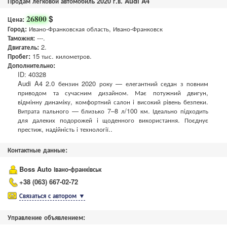
Продам легковой автомобиль 2020 г.в. Audi A4
$
26800
Цена:
Город:
Ивано-Франковская область, Ивано-Франковск
Таможня:
---.
Двигатель:
2.
Пробег:
15 тыс. километров.
Дополнительно:
ID: 40328
Audi A4 2.0 бензин 2020 року — елегантний седан з повним
приводом та сучасним дизайном. Має потужний двигун,
відмінну динаміку, комфортний салон і високий рівень безпеки.
Витрата пального — близько 7–8 л/100 км. Ідеально підходить
для далеких подорожей і щоденного використання. Поєднує
престиж, надійність і технології..
Контактные данные:
Boss Auto Івано-франківськ
+38 (063) 667-02-72
Связаться с автором
▼
Управление объявлением: