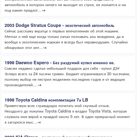
автомобиль в котором ничего не выходит из строя, не ломается и ни
под каким предлог...
→
2003 Dodge Stratus Coupe - экзотический автомобиль
Сейчас расскажу вкратце о первых впечатлениях об этой машине.
Мечтал о ней еще когда только начал познавать азы вождения, да и
вообще к экзотическим маркам я всегда был неравнодушен. Случайно
обнаружил этот инт...
→
1998 Daewoo Espero - Без раздумий купил именно ее.
Совсем недавно сделал небольшой подарок для себя - купил ДЭУ
Эсперо всего за 24 тысячи гривен. Бюджет ограничивался 30 тысячами,
поэтому выбор не пестрил моделями последних годов и от ведущих
производителей....
→
1998 Toyota Caldina комплектация 7а LB
Приветствую всех страждущих почитать мой скучный отзыв.
Незадолго до покупки Toyota Caldina я владел Toyota Vista, которая
служила мне верой и правдой около 5 лет. В один прекрасный момент
я загорелся мыс...
→