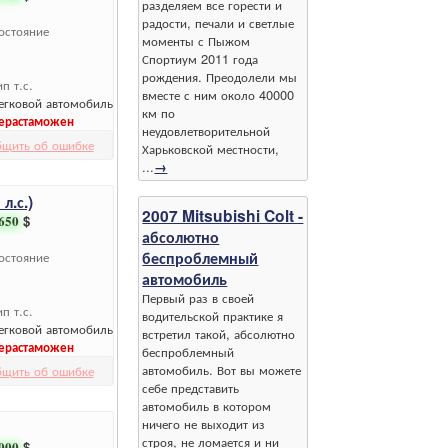
разделяем все горести и
радости, печали и светлые
остояние
моменты с Пыжом
Спортиум 2011 года
рождения. Преодолели мы
ип т.с.
вместе с ним около 40000
егковой автомобиль
км по
ерастаможен
неудовлетворительной
бщить об ошибке
Харьковской местности,
...
→
л.с.)
2007 Mitsubishi Colt -
650
$
абсолютно
беспроблемный
остояние
автомобиль
Первый раз в своей
ип т.с.
водительской практике я
егковой автомобиль
встретил такой, абсолютно
ерастаможен
беспроблемный
автомобиль. Вот вы можете
бщить об ошибке
себе представить
автомобиль в котором
ничего не выходит из
строя, не ломается и ни
000
$