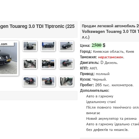
gen Touareg 3.0 TDI Tiptronic (225
Продам легковой автомобиль 20
Volkswagen Touareg 3.0 TDI T
л.с.)
$
2500
Цена:
Город:
Киевская область, Киев
Таможня:
нерастаможен
.
Двигатель:
D Дизель.
КПП:
АКП.
Привод:
полный
Кузов:
Черный.
Пробег:
265 тыс. километров.
Дополнительно:
Авто в гарному
ідеальному стані
Після повного технічного огл
вимагає
Новий акумулятор та резина
Авто в гарному ідеально стан
без дефектів та нюансів.