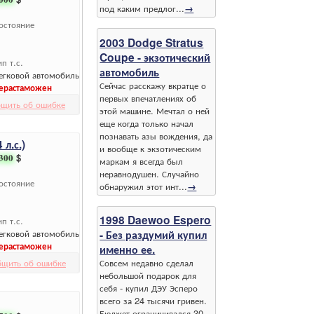
под каким предлог...
→
остояние
2003 Dodge Stratus
Coupe - экзотический
ип т.с.
автомобиль
егковой автомобиль
Сейчас расскажу вкратце о
ерастаможен
первых впечатлениях об
щить об ошибке
этой машине. Мечтал о ней
еще когда только начал
познавать азы вождения, да
л.с.)
и вообще к экзотическим
300
$
маркам я всегда был
неравнодушен. Случайно
остояние
обнаружил этот инт...
→
1998 Daewoo Espero
ип т.с.
егковой автомобиль
- Без раздумий купил
ерастаможен
именно ее.
бщить об ошибке
Совсем недавно сделал
небольшой подарок для
себя - купил ДЭУ Эсперо
всего за 24 тысячи гривен.
Бюджет ограничивался 30