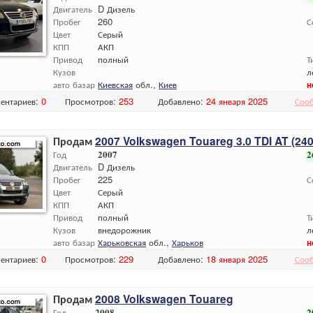
Двигатель
D Дизель
Пробег
260
С
Цвет
Серый
КПП
АКП
Привод
полный
Т
Кузов
л
авто базар
Киевская
обл.,
Киев
н
ентариев:
0
Просмотров:
253
Добавлено:
24 января 2025
Соо
Продам
2007 Volkswagen Touareg 3.0 TDI AT (240 
Год
2007
2
Двигатель
D Дизель
Пробег
225
С
Цвет
Серый
КПП
АКП
Привод
полный
Т
Кузов
внедорожник
л
авто базар
Харьковская
обл.,
Харьков
н
ентариев:
0
Просмотров:
229
Добавлено:
18 января 2025
Соо
Продам
2008 Volkswagen Touareg
Год
2008
2