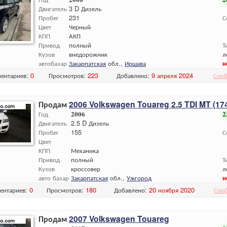
Двигатель
3 D Дизель
Пробег
231
С
Цвет
Черный
КПП
АКП
Привод
полный
Т
Кузов
внедорожник
л
автобазар
Закарпатская
обл.,
Иршава
н
ентариев:
0
Просмотров:
223
Добавлено:
9 апреля 2024
Сооб
Продам
2006 Volkswagen Touareg 2.5 TDI MT (174 
Год
2006
2
Двигатель
2.5 D Дизель
Пробег
155
С
Цвет
КПП
Механика
Привод
полный
Т
Кузов
кроссовер
л
авто базар
Закарпатская
обл.,
Ужгород
н
ентариев:
0
Просмотров:
180
Добавлено:
20 ноября 2020
Соо
Продам
2007 Volkswagen Touareg