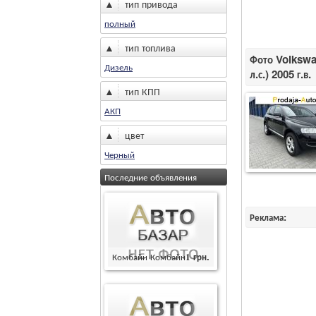
▲
тип привода
полный
▲
тип топлива
Фото Volkswa
Дизель
л.с.) 2005 г.в.
▲
тип КПП
АКП
▲
цвет
Черный
Последние объявления
Реклама:
Комбайн Комбайн
1
грн.