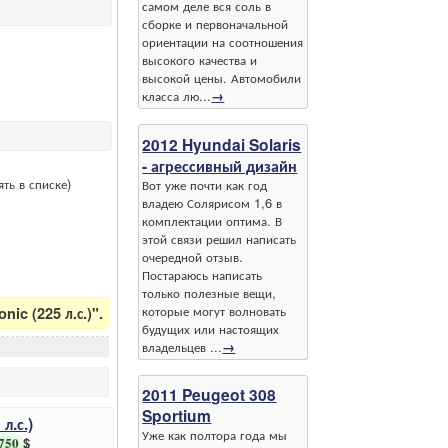
самом деле вся соль в
сборке и первоначальной
ориентации на соотношения
высокого качества и
высокой цены. Автомобили
класса лю...
→
2012 Hyundai Solaris
- агрессивный дизайн
ть в списке)
Вот уже почти как год
владею Солярисом 1,6 в
комплектации оптима. В
этой связи решил написать
очередной отзыв.
Постараюсь написать
только полезные вещи,
которые могут волновать
ic (225 л.с.)".
будущих или настоящих
владельцев ...
→
2011 Peugeot 308
Sportium
л.с.)
Уже как полтора года мы
750
$