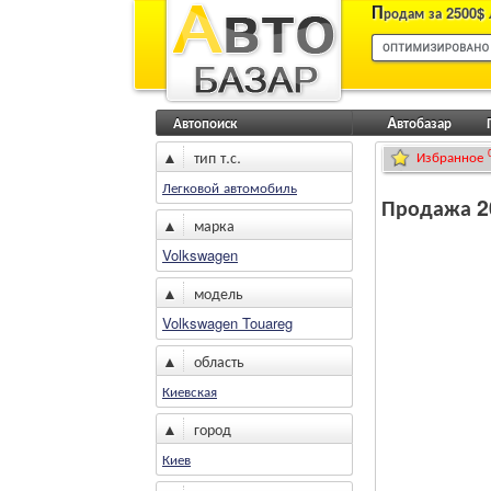
П
родам за 2500$ 
город Киев
Автопоиск
Aвтобазар
▲
тип т.с.
Избранное
Легковой автомобиль
Продажа 20
▲
марка
Volkswagen
▲
модель
Volkswagen Touareg
▲
область
Киевская
▲
город
Киев