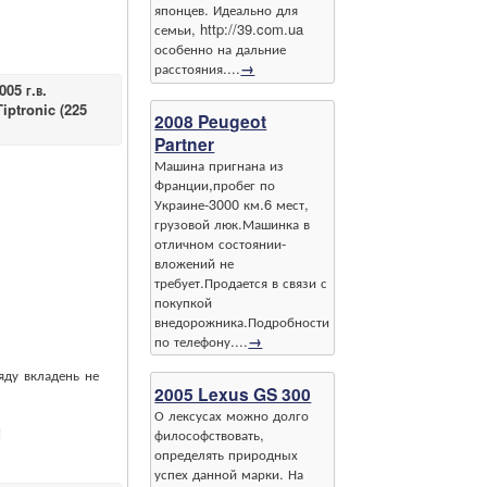
японцев. Идеально для
семьи, http://39.com.ua
особенно на дальние
расстояния....
→
05 г.в.
iptronic (225
2008 Peugeot
Partner
Машина пригнана из
Франции,пробег по
Украине-3000 км.6 мест,
грузовой люк.Машинка в
отличном состоянии-
вложений не
требует.Продается в связи с
покупкой
внедорожника.Подробности
по телефону....
→
яду вкладень не
2005 Lexus GS 300
О лексусах можно долго
і
философствовать,
определять природных
успех данной марки. На