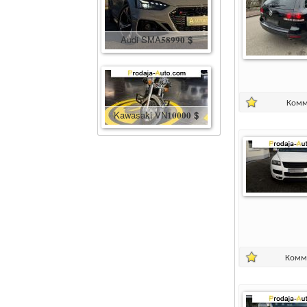
Audi SMA
58990
$
Комм
Kawasaki VN
10000
$
Комм