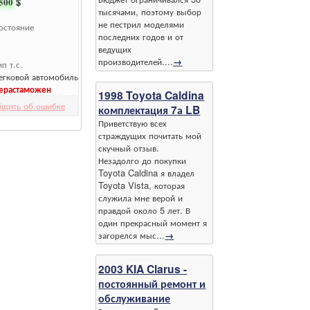
500
$
тысячами, поэтому выбор
не пестрил моделями
остояние
последних годов и от
ведущих
производителей....
→
ип т.с.
егковой автомобиль
ерастаможен
1998 Toyota Caldina
бщить об ошибке
комплектация 7а LB
Приветствую всех
страждущих почитать мой
скучный отзыв.
Незадолго до покупки
Toyota Caldina я владел
Toyota Vista, которая
служила мне верой и
правдой около 5 лет. В
один прекрасный момент я
загорелся мыс...
→
2003 KIA Clarus -
постоянный ремонт и
обслуживание