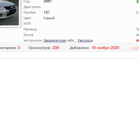
Год
2007
2
Двигатель
Пробег
187
С
Цвет
Серый
КПП
Привод
Т
Кузов
л
авторынок
Закарпатская
обл.,
Ужгород
н
ентариев:
0
Просмотров:
239
Добавлено:
19 ноября 2020
Соо