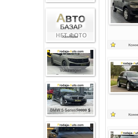
Комбайн
Комбайн
400000
грн.
Комм
Volkswagen
Touareg
86600
$
BMW 5 Series
50000
$
Комм