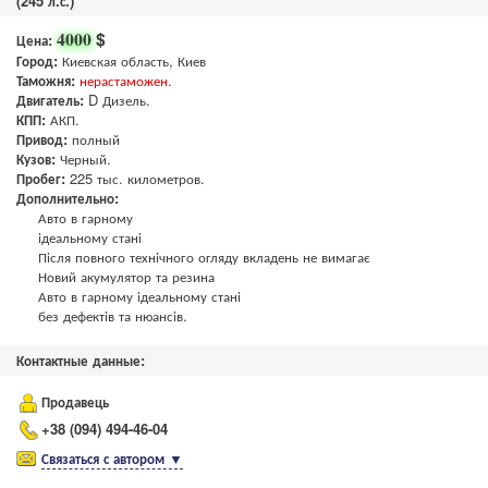
(245 л.с.)
$
4000
Цена:
Город:
Киевская область, Киев
Таможня:
нерастаможен
.
Двигатель:
D Дизель.
КПП:
АКП.
Привод:
полный
Кузов:
Черный.
Пробег:
225 тыс. километров.
Дополнительно:
Авто в гарному
ідеальному стані
Після повного технічного огляду вкладень не вимагає
Новий акумулятор та резина
Авто в гарному ідеальному стані
без дефектів та нюансів.
Контактные данные:
Продавець
+38 (094) 494-46-04
Связаться с автором
▼