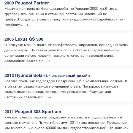
2008 Peugeot Partner
Машина пригнана из Франции,пробег по Украине-3000 км.6 мест,
грузовой люк.Машинка в отличном состоянии- вложений не
требует.Продается в связи с покупкой внедорожника.Подробности по
телефону....
→
2005 Lexus GS 300
О лексусах можно долго философствовать, определять природных успех
данной марки. На самом деле вся соль в сборке и первоначальной
ориентации на соотношения высокого качества и высокой цены.
Автомобили класса лю...
→
2012 Hyundai Solaris - агрессивный дизайн
Вот уже почти как год владею Солярисом 1,6 в комплектации оптима. В
этой связи решил написать очередной отзыв. Постараюсь написать
только полезные вещи, которые могут волновать будущих или
настоящих владельцев ...
→
2011 Peugeot 308 Sportium
Уже как полтора года мы разделяем все горести и радости, печали и
светлые моменты с Пыжом Спортиум 2011 года рождения. Преодолели
мы вместе с ним около 40000 км по неудовлетворительной Харьковской
местности, ...
→