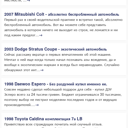
2007 Mitsubishi Colt - абсолютно беспроблемный автомобиль
Первый раз в своей водительской практике я встретил такой, абсолютно
беспроблемный автомобиль. Вот вы можете себе представить
автомобиль в котором ничего не выходит из строя, не ломается и ни
под каким предлог...
→
2003 Dodge Stratus Coupe - экзотический автомобиль
Сейчас расскажу вкратце о первых впечатлениях об этой машине.
Мечтал о ней еще когда только начал познавать азы вождения, да и
вообще к экзотическим маркам я всегда был неравнодушен. Случайно
обнаружил этот инт...
→
1998 Daewoo Espero - Без раздумий купил именно ее.
Совсем недавно сделал небольшой подарок для себя - купил ДЭУ
Эсперо всего за 24 тысячи гривен. Бюджет ограничивался 30 тысячами,
поэтому выбор не пестрил моделями последних годов и от ведущих
производителей....
→
1998 Toyota Caldina комплектация 7а LB
Приветствую всех страждущих почитать мой скучный отзыв.