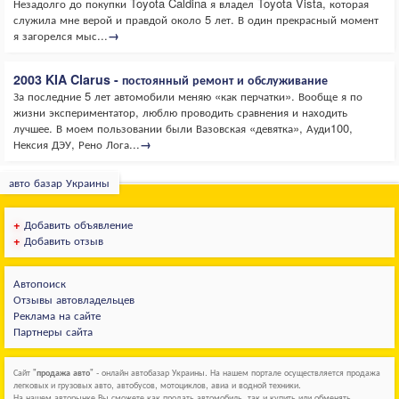
Незадолго до покупки Toyota Caldina я владел Toyota Vista, которая
служила мне верой и правдой около 5 лет. В один прекрасный момент
я загорелся мыс...
→
2003 KIA Clarus - постоянный ремонт и обслуживание
За последние 5 лет автомобили меняю «как перчатки». Вообще я по
жизни экспериментатор, люблю проводить сравнения и находить
лучшее. В моем пользовании были Вазовская «девятка», Ауди100,
Нексия ДЭУ, Рено Лога...
→
авто базар Украины
+
Добавить объявление
+
Добавить отзыв
Автопоиск
Отзывы автовладельцев
Реклама на сайте
Партнеры сайта
Сайт "
продажа авто
" - онлайн автобазар Украины. На нашем портале осуществляется продажа
легковых и грузовых авто, автобусов, мотоциклов, авиа и водной техники.
На нашем авторынке Вы сможете как продать автомобиль, так и купить или обменять