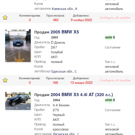
Кузов
легковой
авторынок
Киевская
обл.,
Киев
автомобиль
Комментариев:
Просмотров:
Добавлено:
Сообщить об ошибке
0
483
9 ноября 2022
Продам
2005 BMW X5
Год
2005
4600
$
Двигатель
D Дизель
Пробег
267
Состояние
Цвет
Голубой
КПП
АКП
Привод
полный
Тип т.с.
Кузов
легковой
автобазар
Одесская
обл.,
Одесса
автомобиль
Комментариев:
Просмотров:
Добавлено:
Сообщить об ошибке
0
168
13 января 2022
Продам
2004 BMW X5 4.4i AT (320 л.с.)
Год
2004
4500
$
Двигатель
4.4 Бензин
Пробег
270
Состояние
Цвет
Черный
КПП
АКП
Привод
полный
Тип т.с.
Кузов
кроссовер
легковой
авто рынок
Луганская
обл.,
Луганск
автомобиль