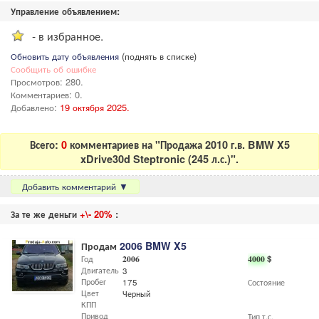
Управление объявлением:
- в избранное.
Обновить дату объявления
(поднять в списке)
Сообщить об ошибке
Просмотров: 280.
Комментариев: 0.
Добавлено:
19 октября 2025.
Всего:
0
комментариев на "Продажа 2010 г.в. BMW X5
xDrive30d Steptronic (245 л.с.)".
Добавить комментарий
▼
За те же деньги
+\- 20%
:
Продам
2006 BMW X5
Год
2006
4000
$
Двигатель
3
Пробег
175
Состояние
Цвет
Черный
КПП
Привод
Тип т.с.