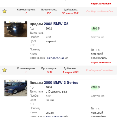
нерастаможен
Комментариев:
Просмотров:
Добавлено:
Сообщить об ошибке
0
135
30 июня 2021
Продам
2002 BMW X5
Год
2002
4500
$
Двигатель
Пробег
200
Состояние
Цвет
Черный
КПП
Привод
Тип т.с.
Кузов
легковой
авто рынок
Николаевская
обл.,
Новониколаевка
автомобиль
нерастаможен
Комментариев:
Просмотров:
Добавлено:
Сообщить об ошибке
0
360
1 марта 2020
Продам
2000 BMW 3 Series
Год
2000
4780
$
Двигатель
2 D Дизель 153 л.с
Пробег
432
Состояние
Цвет
Синий
КПП
Привод
Тип т.с.
Кузов
седан
легковой
авто рынок
Харьковская
обл.,
Харьков
автомобиль