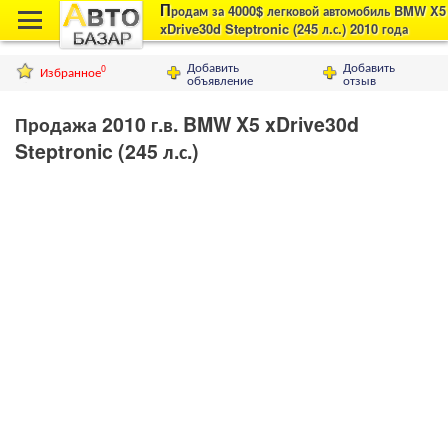
П
родам за 4000$ легковой автомобиль BMW X5
xDrive30d Steptronic (245 л.с.) 2010 года
выпуска , город Киев
Добавить
Добавить
Избранное
0
объявление
отзыв
Продажа 2010 г.в. BMW X5 xDrive30d
Steptronic (245 л.с.)