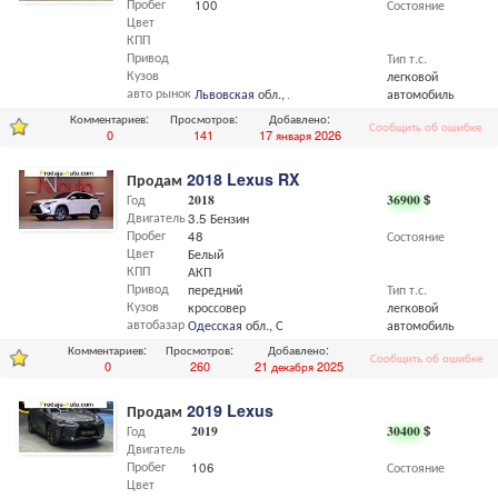
Пробег
100
Состояние
Цвет
КПП
Привод
Тип т.с.
Кузов
легковой
авто рынок
Львовская
обл.,
Львов
автомобиль
Комментариев:
Просмотров:
Добавлено:
Сообщить об ошибке
0
141
17 января 2026
Продам
2018 Lexus RX
Год
2018
36900
$
Двигатель
3.5 Бензин
Пробег
48
Состояние
Цвет
Белый
КПП
АКП
Привод
передний
Тип т.с.
Кузов
кроссовер
легковой
автобазар
Одесская
обл.,
Одесса
автомобиль
Комментариев:
Просмотров:
Добавлено:
Сообщить об ошибке
0
260
21 декабря 2025
Продам
2019 Lexus
Год
2019
30400
$
Двигатель
Пробег
106
Состояние
Цвет