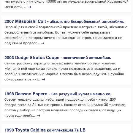
мы вместе с ним около 40000 км по неудовлетворительной Харьковской
местности, ...
→
2007 Mitsubishi Colt - абсолютно беспроблемный автомобиль
Первый раз в своей водительской практике я встретил такой, абсолютно
беспроблемный автомобиль. Вот вы можете себе представить
автомобиль в котором ничего не выходит из строя, не ломается и ни
под каким предлог...
→
2003 Dodge Stratus Coupe - экзотический автомобиль
Сейчас расскажу вкратце о первых впечатлениях об этой машине.
Мечтал о ней еще когда только начал познавать азы вождения, да и
вообще к экзотическим маркам я всегда был неравнодушен. Случайно
обнаружил этот инт...
→
1998 Daewoo Espero - Без раздумий купил именно ее.
Совсем недавно сделал небольшой подарок для себя - купил ДЭУ
Эсперо всего за 24 тысячи гривен. Бюджет ограничивался 30 тысячами,
поэтому выбор не пестрил моделями последних годов и от ведущих
производителей....
→
1998 Toyota Caldina комплектация 7а LB