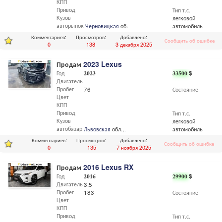
КПП
Привод
Тип т.с.
Кузов
легковой
авторынок
Черновицкая
обл.,
Черновцы
автомобиль
Комментариев:
Просмотров:
Добавлено:
Сообщить об ошибке
0
138
3 декабря 2025
Продам
2023 Lexus
Год
2023
33500
$
Двигатель
Пробег
76
Состояние
Цвет
КПП
Привод
Тип т.с.
Кузов
легковой
автобазар
Львовская
обл.,
Львов
автомобиль
Комментариев:
Просмотров:
Добавлено:
Сообщить об ошибке
0
135
7 ноября 2025
Продам
2016 Lexus RX
Год
2016
29900
$
Двигатель
3.5
Пробег
183
Состояние
Цвет
КПП
Привод
Тип т.с.