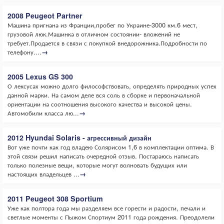
2008 Peugeot Partner
Машина пригнана из Франции,пробег по Украине-3000 км.6 мест,
грузовой люк.Машинка в отличном состоянии- вложений не
требует.Продается в связи с покупкой внедорожника.Подробности по
телефону....
→
2005 Lexus GS 300
О лексусах можно долго философствовать, определять природных успех
данной марки. На самом деле вся соль в сборке и первоначальной
ориентации на соотношения высокого качества и высокой цены.
Автомобили класса лю...
→
2012 Hyundai Solaris - агрессивный дизайн
Вот уже почти как год владею Солярисом 1,6 в комплектации оптима. В
этой связи решил написать очередной отзыв. Постараюсь написать
только полезные вещи, которые могут волновать будущих или
настоящих владельцев ...
→
2011 Peugeot 308 Sportium
Уже как полтора года мы разделяем все горести и радости, печали и
светлые моменты с Пыжом Спортиум 2011 года рождения. Преодолели