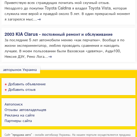
Приветствую всех страждущих почитать мой скучный отзыв.
Незадолго до покупки Toyota Caldina я владел Toyota Vista, которая
служила мне верой и правдой около 5 лет. В один прекрасный момент
я загорелся мыс...
→
2003 KIA Clarus - постоянный ремонт и обслуживание
За последние 5 лет автомобили меняю «как перчатки». Вообще я по
жизни экспериментатор, люблю проводить сравнения и находить
лучшее. В моем пользовании были Вазовская «девятка», Ауди100,
Нексия ДЭУ, Рено Лога...
→
авторынок Украина
+
Добавить объявление
+
Добавить отзыв
Автопоиск
Отзывы автовладельцев
Реклама на сайте
Партнеры сайта
Сайт "
продажа авто
" - онлайн автобазар Украины. На нашем портале осуществляется продажа