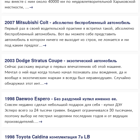
мы вместе с ним около 40000 км по неудовлетворительной Харьковской
местности, ...
→
2007 Mitsubishi Colt - абсолютно беспроблемный автомобиль
Первый раз в своей водительской практике я встретил такой, абсолютно
беспроблемный автомобиль. Вот вы можете себе представить
автомобиль в котором ничего не выходит из строя, не ломается и ни
под каким предлог...
→
2003 Dodge Stratus Coupe - экзотический автомобиль
Сейчас расскажу вкратце о первых впечатлениях об этой машине.
Мечтал о ней еще когда только начал познавать азы вождения, да и
вообще к экзотическим маркам я всегда был неравнодушен. Случайно
обнаружил этот инт...
→
1998 Daewoo Espero - Без раздумий купил именно ее.
Совсем недавно сделал небольшой подарок для себя - купил ДЭУ
Эсперо всего за 24 тысячи гривен. Бюджет ограничивался 30 тысячами,
поэтому выбор не пестрил моделями последних годов и от ведущих
производителей....
→
1998 Toyota Caldina комплектация 7а LB