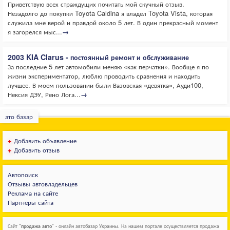
Приветствую всех страждущих почитать мой скучный отзыв.
Незадолго до покупки Toyota Caldina я владел Toyota Vista, которая
служила мне верой и правдой около 5 лет. В один прекрасный момент
я загорелся мыс...
→
2003 KIA Clarus - постоянный ремонт и обслуживание
За последние 5 лет автомобили меняю «как перчатки». Вообще я по
жизни экспериментатор, люблю проводить сравнения и находить
лучшее. В моем пользовании были Вазовская «девятка», Ауди100,
Нексия ДЭУ, Рено Лога...
→
ато базар
+
Добавить объявление
+
Добавить отзыв
Автопоиск
Отзывы автовладельцев
Реклама на сайте
Партнеры сайта
Сайт "
продажа авто
" - онлайн автобазар Украины. На нашем портале осуществляется продажа