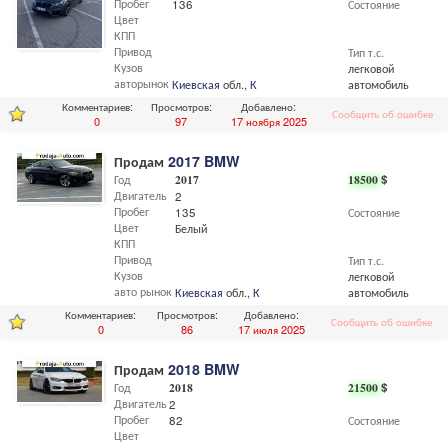
Пробег
136
Состояние
Цвет
КПП
Привод
Тип т.с.
Кузов
легковой
авторынок
Киевская
обл.,
Киев
автомобиль
Комментариев:
Просмотров:
Добавлено:
Сообщить об ошибке
0
97
17 ноября 2025
Продам
2017 BMW
Год
2017
18500
$
Двигатель
2
Пробег
135
Состояние
Цвет
Белый
КПП
Привод
Тип т.с.
Кузов
легковой
авто рынок
Киевская
обл.,
Киев
автомобиль
Комментариев:
Просмотров:
Добавлено:
Сообщить об ошибке
0
86
17 июля 2025
Продам
2018 BMW
Год
2018
21500
$
Двигатель
2
Пробег
82
Состояние
Цвет