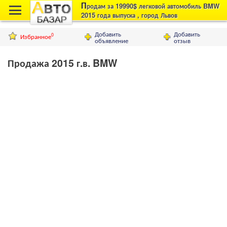
П
родам за 19990$ легковой автомобиль BMW
2015 года выпуска , город Львов
Добавить
Добавить
Избранное
0
объявление
отзыв
Продажа 2015 г.в. BMW