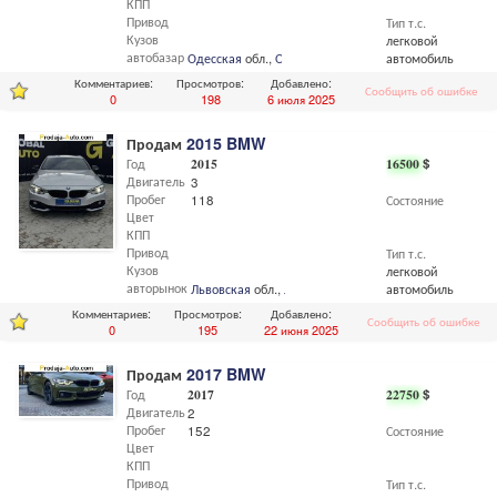
КПП
Привод
Тип т.с.
Кузов
легковой
автобазар
Одесская
обл.,
Одесса
автомобиль
Комментариев:
Просмотров:
Добавлено:
Сообщить об ошибке
0
198
6 июля 2025
Продам
2015 BMW
Год
2015
16500
$
Двигатель
3
Пробег
118
Состояние
Цвет
КПП
Привод
Тип т.с.
Кузов
легковой
авторынок
Львовская
обл.,
Львов
автомобиль
Комментариев:
Просмотров:
Добавлено:
Сообщить об ошибке
0
195
22 июня 2025
Продам
2017 BMW
Год
2017
22750
$
Двигатель
2
Пробег
152
Состояние
Цвет
КПП
Привод
Тип т.с.