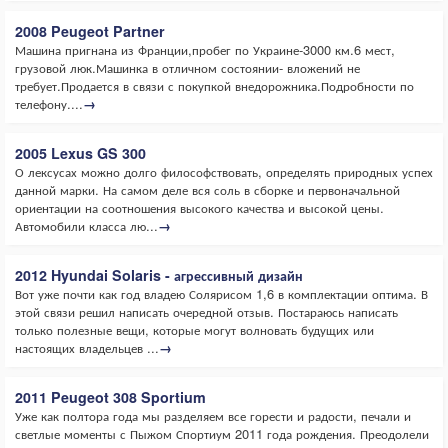
2008 Peugeot Partner
Машина пригнана из Франции,пробег по Украине-3000 км.6 мест,
грузовой люк.Машинка в отличном состоянии- вложений не
требует.Продается в связи с покупкой внедорожника.Подробности по
телефону....
→
2005 Lexus GS 300
О лексусах можно долго философствовать, определять природных успех
данной марки. На самом деле вся соль в сборке и первоначальной
ориентации на соотношения высокого качества и высокой цены.
Автомобили класса лю...
→
2012 Hyundai Solaris - агрессивный дизайн
Вот уже почти как год владею Солярисом 1,6 в комплектации оптима. В
этой связи решил написать очередной отзыв. Постараюсь написать
только полезные вещи, которые могут волновать будущих или
настоящих владельцев ...
→
2011 Peugeot 308 Sportium
Уже как полтора года мы разделяем все горести и радости, печали и
светлые моменты с Пыжом Спортиум 2011 года рождения. Преодолели