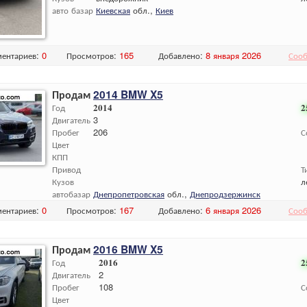
авто базар
Киевская
обл.,
Киев
ентариев:
0
Просмотров:
165
Добавлено:
8 января 2026
Сооб
Продам
2014 BMW X5
Год
2014
2
Двигатель
3
Пробег
206
С
Цвет
КПП
Привод
Т
Кузов
л
автобазар
Днепропетровская
обл.,
Днепродзержинск
ентариев:
0
Просмотров:
167
Добавлено:
6 января 2026
Сооб
Продам
2016 BMW X5
Год
2016
2
Двигатель
2
Пробег
108
С
Цвет