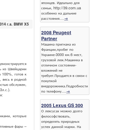
японцев. Идеально для
семьи, http://39.com.ua
особенно на дальние
расстояния....
→
2014 г.в. BMW X5
2008 Peugeot
Partner
Машина пригнана из
Франции,пробег по
Украине-3000 км.6 мест,
грузовой люк.Машинка в
нстрируется
отличном состоянии-
ь из Швейцарии
вложений не
 100%, готов к
требует.Продается в связи с
, весь в родной
покупкой
остью обслужен,
внедорожника.Подробности
л.с.).
по телефону....
→
я:
2005 Lexus GS 300
О лексусах можно долго
нками, которые
философствовать,
определять природных
птивные фары –
успех данной марки. На