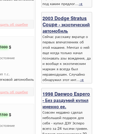
под каким предлог...
→
2003 Dodge Stratus
Coupe - экзотический
щить об ошибке
автомобиль
Сейчас расскажу вкратце о
первых впечатлениях об
5000
$
этой машине. Мечтал о ней
еще когда только начал
остояние
познавать азы вождения, да
и вообще к экзотическим
маркам я всегда был
ип т.с.
неравнодушен. Случайно
егковой автомобиль
обнаружил этот инт...
→
щить об ошибке
1998 Daewoo Espero
- Без раздумий купил
именно ее.
Совсем недавно сделал
5500
$
небольшой подарок для
себя - купил ДЭУ Эсперо
остояние
всего за 24 тысячи гривен.
Бюджет ограничивался 30