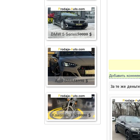
BMW 5 Series
50000
$
Добавить коммен
Audi SMA
58990
$
За те же деньг
Kawasaki VN
10000
$