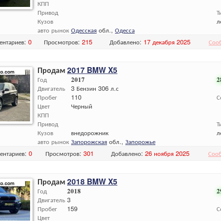
КПП
Привод
Т
Кузов
л
авто рынок
Одесская
обл.,
Одесса
ентариев:
0
Просмотров:
215
Добавлено:
17 декабря 2025
Соо
Продам
2017 BMW X5
Год
2017
2
Двигатель
3 Бензин 306 л.с
Пробег
110
С
Цвет
Черный
КПП
Привод
Т
Кузов
внедорожник
л
авто рынок
Запорожская
обл.,
Запорожье
ентариев:
0
Просмотров:
301
Добавлено:
26 ноября 2025
Соо
Продам
2018 BMW X5
Год
2018
2
Двигатель
3
Пробег
159
С
Цвет