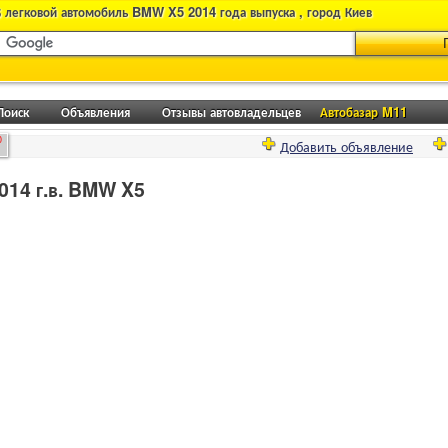
 легковой автомобиль BMW X5 2014 года выпуска , город Киев
Поиск
Объявления
Отзывы автовладельцев
Автобазар M11
0
Добавить объявление
014 г.в. BMW X5