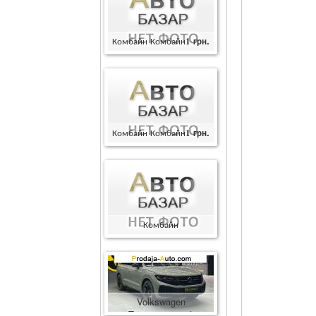
Комбайн Комбайн
1
грн.
Комбайн Комбайн
1
грн.
Комбайн
Комбайн
400000
грн.
Volkswagen
Touareg
86600
$