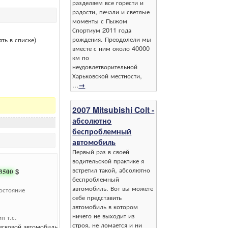
разделяем все горести и
радости, печали и светлые
моменты с Пыжом
Спортиум 2011 года
рождения. Преодолели мы
ть в списке)
вместе с ним около 40000
км по
неудовлетворительной
Харьковской местности,
...
→
2007 Mitsubishi Colt -
абсолютно
беспроблемный
автомобиль
Первый раз в своей
водительской практике я
встретил такой, абсолютно
3500
$
беспроблемный
автомобиль. Вот вы можете
остояние
себе представить
автомобиль в котором
ничего не выходит из
ип т.с.
строя, не ломается и ни
егковой автомобиль