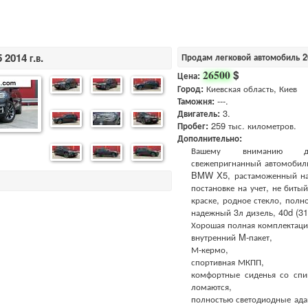
2014 г.в.
Продам легковой автомобиль 
$
26500
Цена:
Город:
Киевская область, Киев
Таможня:
---.
Двигатель:
3.
Пробег:
259 тыс. километров.
Дополнительно:
Вашему вниманию демо
свежепригнанный автомобил
BMW X5, растаможенный на
постановке на учет, не битый
краске, родное стекло, полн
надежный 3л дизель, 40d (313
Хорошая полная комплектаци
внутренний M-пакет,
М-кермо,
спортивная МКПП,
комфортные сиденья со спи
ломаются,
полностью светодиодные ада