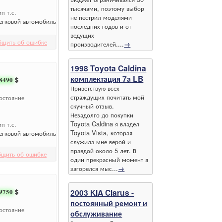
тысячами, поэтому выбор
ип т.с.
не пестрил моделями
егковой автомобиль
последних годов и от
ведущих
бщить об ошибке
производителей....
→
1998 Toyota Caldina
комплектация 7а LB
8490
$
Приветствую всех
страждущих почитать мой
остояние
скучный отзыв.
Незадолго до покупки
Toyota Caldina я владел
ип т.с.
Toyota Vista, которая
егковой автомобиль
служила мне верой и
правдой около 5 лет. В
бщить об ошибке
один прекрасный момент я
загорелся мыс...
→
2003 KIA Clarus -
9750
$
постоянный ремонт и
остояние
обслуживание