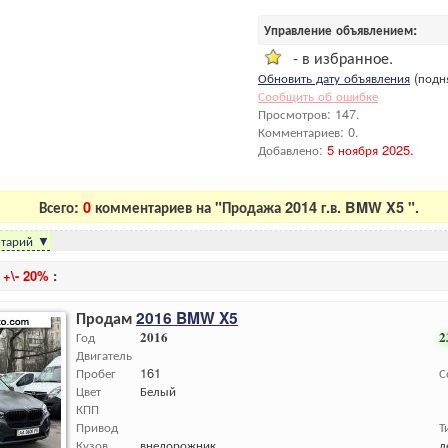
Управление объявлением:
- в избранное.
Обновить дату объявления
(подня
Сообщить об ошибке
Просмотров: 147.
Комментариев: 0.
Добавлено:
5 ноября 2025.
Всего:
0
комментариев на "Продажа 2014 г.в. BMW X5 ".
тарий
▼
и
+\- 20%
:
Продам
2016 BMW X5
Год
2016
2
Двигатель
Пробег
161
С
Цвет
Белый
КПП
Привод
Т
Кузов
внедорожник
л