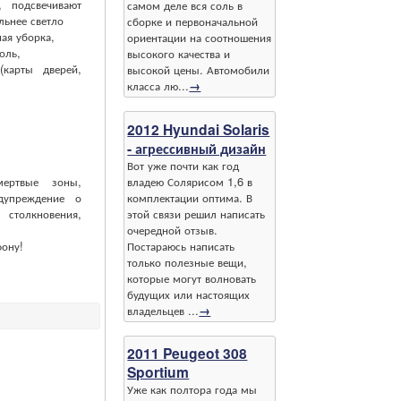
, подсвечивают
самом деле вся соль в
льнее светло
сборке и первоначальной
ая уборка,
ориентации на соотношения
оль,
высокого качества и
карты дверей,
высокой цены. Автомобили
класса лю...
→
2012 Hyundai Solaris
- агрессивный дизайн
Вот уже почти как год
владею Солярисом 1,6 в
мертвые зоны,
комплектации оптима. В
дупреждение о
этой связи решил написать
 столкновения,
очередной отзыв.
Постараюсь написать
ону!
только полезные вещи,
которые могут волновать
будущих или настоящих
владельцев ...
→
2011 Peugeot 308
Sportium
Уже как полтора года мы