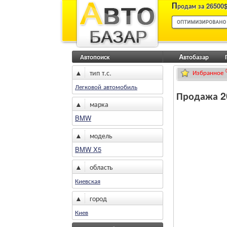
П
родам за 26500$
Автопоиск
Aвтобазар
▲
тип т.с.
Избранное
Легковой автомобиль
Продажа 2
▲
марка
BMW
▲
модель
BMW X5
▲
область
Киевская
▲
город
Киев