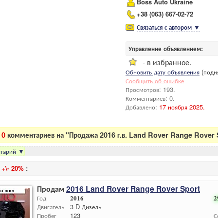
Boss Auto Ukraine
+38 (063) 667-02-72
Связаться с автором
▼
Управление объявлением:
- в избранное.
Обновить дату объявления
(подня
Сообщить об ошибке
Просмотров: 193.
Комментариев: 0.
Добавлено:
17 ноября 2025.
:
0
комментариев на "Продажа 2016 г.в. Land Rover Range Rover S
тарий
▼
и
+\- 20%
:
Продам
2016 Land Rover Range Rover Sport
Год
2016
2
Двигатель
3 D Дизель
Пробег
123
С