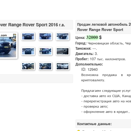
ver Range Rover Sport 2016 г.в.
Продам легковой автомобиль 2
Rover Range Rover Sport
$
32000
Цена:
Город:
Черновицкая область, Че
Таможня:
---.
Двигатель:
3.
Пробег:
107 тыс. километров.
Дополнительно:
ID: 12940
Возможна продажа в кр
криптовалюту.
Предлагаем следующие услуг
- доставка авто из США, Кана
- перерегистрация авто на но
- проверка авто;
- оформление авто в кредит..
Контактные данные: