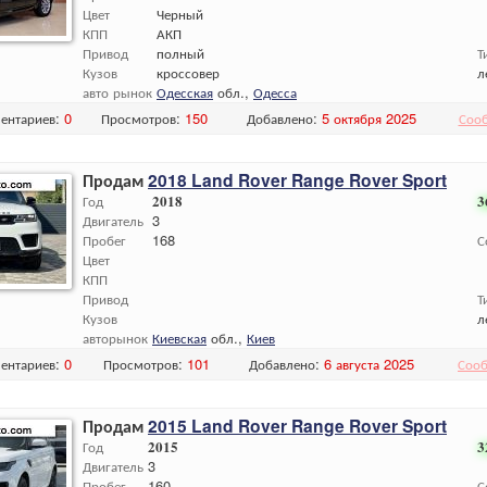
Цвет
Черный
КПП
АКП
Привод
полный
Т
Кузов
кроссовер
л
авто рынок
Одесская
обл.,
Одесса
ентариев:
0
Просмотров:
150
Добавлено:
5 октября 2025
Соо
Продам
2018 Land Rover Range Rover Sport
Год
2018
3
Двигатель
3
Пробег
168
С
Цвет
КПП
Привод
Т
Кузов
л
авторынок
Киевская
обл.,
Киев
ентариев:
0
Просмотров:
101
Добавлено:
6 августа 2025
Сооб
Продам
2015 Land Rover Range Rover Sport
Год
2015
3
Двигатель
3
Пробег
160
С