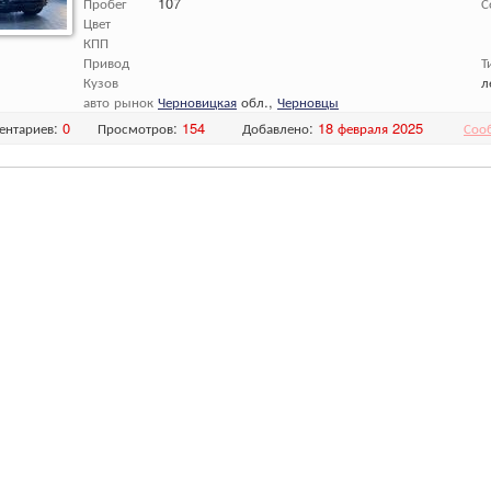
Пробег
107
С
Цвет
КПП
Привод
Т
Кузов
л
авто рынок
Черновицкая
обл.,
Черновцы
ентариев:
0
Просмотров:
154
Добавлено:
18 февраля 2025
Соо