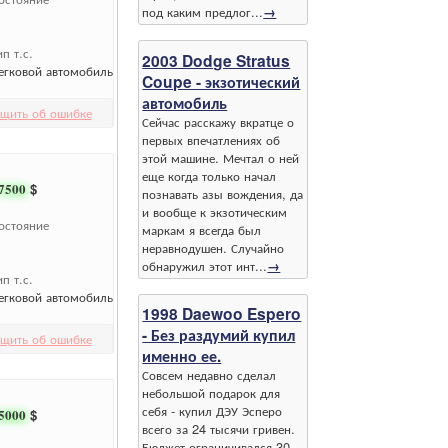
под каким предлог...
→
ип т.с.
2003 Dodge Stratus
егковой автомобиль
Coupe - экзотический
автомобиль
щить об ошибке
Сейчас расскажу вкратце о
первых впечатлениях об
этой машине. Мечтал о ней
еще когда только начал
7500
$
познавать азы вождения, да
и вообще к экзотическим
остояние
маркам я всегда был
неравнодушен. Случайно
обнаружил этот инт...
→
ип т.с.
егковой автомобиль
1998 Daewoo Espero
- Без раздумий купил
щить об ошибке
именно ее.
Совсем недавно сделал
небольшой подарок для
себя - купил ДЭУ Эсперо
5000
$
всего за 24 тысячи гривен.
Бюджет ограничивался 30