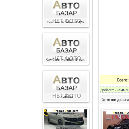
Комбайн Комбайн
1
грн.
Комбайн Комбайн
1
грн.
Всего
Добавить коммен
Комбайн
За те же деньг
Комбайн
400000
грн.
Volkswagen