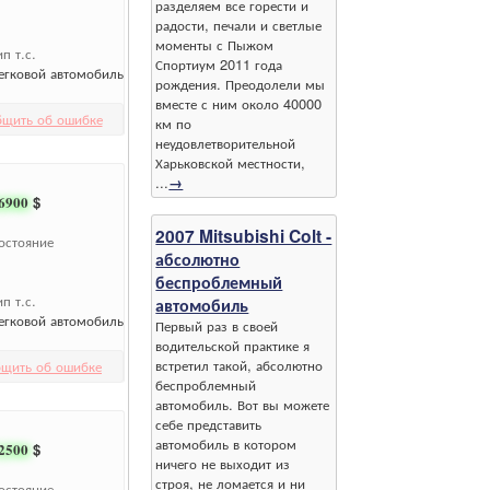
разделяем все горести и
радости, печали и светлые
моменты с Пыжом
ип т.с.
Спортиум 2011 года
егковой автомобиль
рождения. Преодолели мы
вместе с ним около 40000
бщить об ошибке
км по
неудовлетворительной
Харьковской местности,
...
→
6900
$
2007 Mitsubishi Colt -
остояние
абсолютно
беспроблемный
ип т.с.
автомобиль
егковой автомобиль
Первый раз в своей
водительской практике я
встретил такой, абсолютно
щить об ошибке
беспроблемный
автомобиль. Вот вы можете
себе представить
автомобиль в котором
2500
$
ничего не выходит из
строя, не ломается и ни
остояние