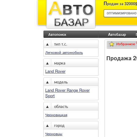
П
родам за 32000$
Автопоиск
Aвтобазар
▲
тип т.с.
Избранное
Легковой автомобиль
Продажа 20
▲
марка
Land Rover
▲
модель
Land Rover Range Rover
Sport
▲
область
Черновицкая
▲
город
Черновцы