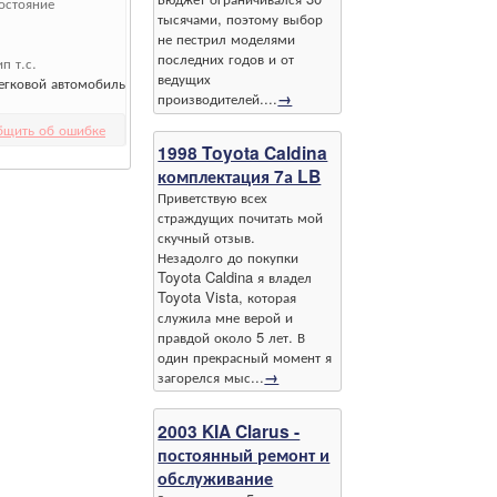
остояние
тысячами, поэтому выбор
не пестрил моделями
последних годов и от
ип т.с.
ведущих
егковой автомобиль
производителей....
→
бщить об ошибке
1998 Toyota Caldina
комплектация 7а LB
Приветствую всех
страждущих почитать мой
скучный отзыв.
Незадолго до покупки
Toyota Caldina я владел
Toyota Vista, которая
служила мне верой и
правдой около 5 лет. В
один прекрасный момент я
загорелся мыс...
→
2003 KIA Clarus -
постоянный ремонт и
обслуживание