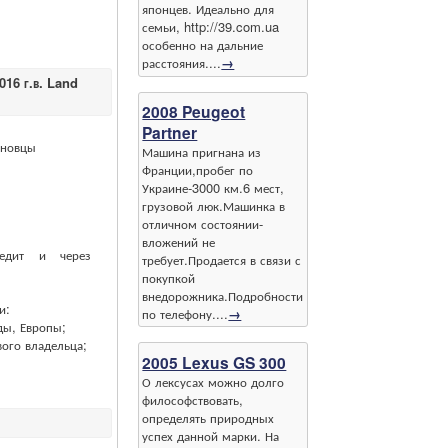
японцев. Идеально для
семьи, http://39.com.ua
особенно на дальние
расстояния....
→
016 г.в. Land
2008 Peugeot
Partner
рновцы
Машина пригнана из
Франции,пробег по
Украине-3000 км.6 мест,
грузовой люк.Машинка в
отличном состоянии-
вложений не
едит и через
требует.Продается в связи с
покупкой
внедорожника.Подробности
и:
по телефону....
→
ды, Европы;
вого владельца;
2005 Lexus GS 300
О лексусах можно долго
философствовать,
определять природных
успех данной марки. На