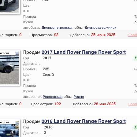
Цвет
КПП
Привод
Т
Кузов
л
автобазар
Днепропетровская
обл.,
Днепродзержинск
ментариев:
0
Просмотров:
93
Добавлено:
25 июня 2025
Сооб
Продам
2017 Land Rover Range Rover Sport
Год
2017
3
Двигатель
Пробег
235
С
Цвет
Серый
КПП
Привод
Т
Кузов
л
авторынок
Ровненская
обл.,
Ровно
ментариев:
0
Просмотров:
122
Добавлено:
28 мая 2025
Сооб
Продам
2016 Land Rover Range Rover Sport
Год
2016
3
Двигатель
3