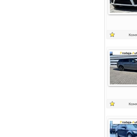
Ком
Ком