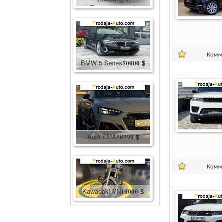
Touareg
86600
$
Комм
BMW 5 Series
50000
$
Audi SMA
58990
$
Комм
Kawasaki VN
10000
$