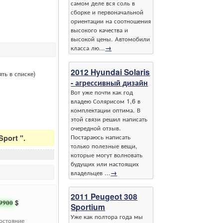
самом деле вся соль в
сборке и первоначальной
ориентации на соотношения
высокого качества и
высокой цены. Автомобили
класса лю...
→
2012 Hyundai Solaris
ть в списке)
- агрессивный дизайн
Вот уже почти как год
владею Солярисом 1,6 в
комплектации оптима. В
этой связи решил написать
очередной отзыв.
Постараюсь написать
port ".
только полезные вещи,
которые могут волновать
будущих или настоящих
владельцев ...
→
2011 Peugeot 308
9900
$
Sportium
Уже как полтора года мы
остояние