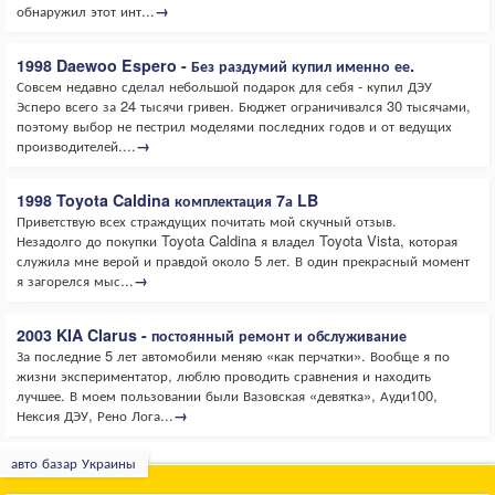
обнаружил этот инт...
→
1998 Daewoo Espero - Без раздумий купил именно ее.
Совсем недавно сделал небольшой подарок для себя - купил ДЭУ
Эсперо всего за 24 тысячи гривен. Бюджет ограничивался 30 тысячами,
поэтому выбор не пестрил моделями последних годов и от ведущих
производителей....
→
1998 Toyota Caldina комплектация 7а LB
Приветствую всех страждущих почитать мой скучный отзыв.
Незадолго до покупки Toyota Caldina я владел Toyota Vista, которая
служила мне верой и правдой около 5 лет. В один прекрасный момент
я загорелся мыс...
→
2003 KIA Clarus - постоянный ремонт и обслуживание
За последние 5 лет автомобили меняю «как перчатки». Вообще я по
жизни экспериментатор, люблю проводить сравнения и находить
лучшее. В моем пользовании были Вазовская «девятка», Ауди100,
Нексия ДЭУ, Рено Лога...
→
авто базар Украины