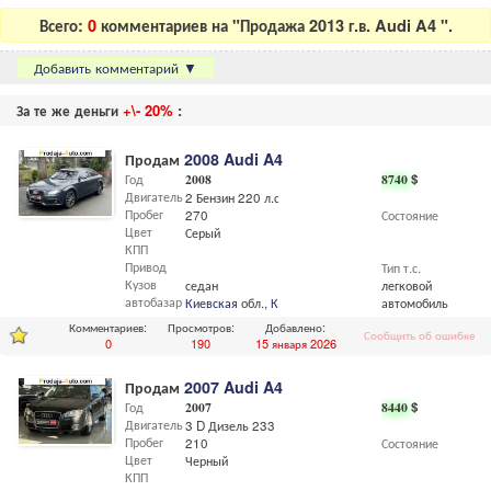
Всего:
0
комментариев на "Продажа 2013 г.в. Audi A4 ".
Добавить комментарий
▼
За те же деньги
+\- 20%
:
Продам
2008 Audi A4
Год
2008
8740
$
Двигатель
2 Бензин 220 л.с
Пробег
270
Состояние
Цвет
Серый
КПП
Привод
Тип т.с.
Кузов
седан
легковой
автобазар
Киевская
обл.,
Киев
автомобиль
Комментариев:
Просмотров:
Добавлено:
Сообщить об ошибке
0
190
15 января 2026
Продам
2007 Audi A4
Год
2007
8440
$
Двигатель
3 D Дизель 233 л.с
Пробег
210
Состояние
Цвет
Черный
КПП