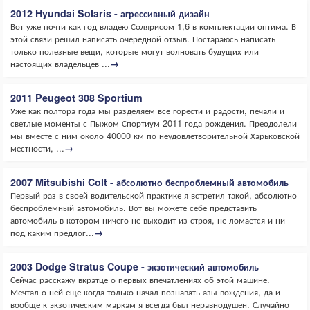
2012 Hyundai Solaris - агрессивный дизайн
Вот уже почти как год владею Солярисом 1,6 в комплектации оптима. В
этой связи решил написать очередной отзыв. Постараюсь написать
только полезные вещи, которые могут волновать будущих или
настоящих владельцев ...
→
2011 Peugeot 308 Sportium
Уже как полтора года мы разделяем все горести и радости, печали и
светлые моменты с Пыжом Спортиум 2011 года рождения. Преодолели
мы вместе с ним около 40000 км по неудовлетворительной Харьковской
местности, ...
→
2007 Mitsubishi Colt - абсолютно беспроблемный автомобиль
Первый раз в своей водительской практике я встретил такой, абсолютно
беспроблемный автомобиль. Вот вы можете себе представить
автомобиль в котором ничего не выходит из строя, не ломается и ни
под каким предлог...
→
2003 Dodge Stratus Coupe - экзотический автомобиль
Сейчас расскажу вкратце о первых впечатлениях об этой машине.
Мечтал о ней еще когда только начал познавать азы вождения, да и
вообще к экзотическим маркам я всегда был неравнодушен. Случайно