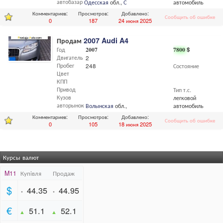
автобазар
Одесская
обл.,
Одесса
автомобиль
Комментариев:
Просмотров:
Добавлено:
Сообщить об ошибке
0
187
24 июня 2025
Продам
2007 Audi A4
Год
2007
7800
$
Двигатель
2
Пробег
248
Состояние
Цвет
КПП
Привод
Тип т.с.
Кузов
легковой
авторынок
Волынская
обл.,
Луцк
автомобиль
Комментариев:
Просмотров:
Добавлено:
Сообщить об ошибке
0
105
18 июня 2025
Курсы валют