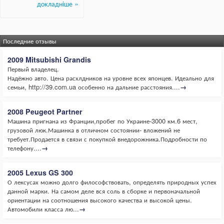
Последние отзывы
2009 Mitsubishi Grandis
Первый владелец.
Надёжно авто. Цена расхлдников на уровне всех японцев. Идеально для
семьи, http://39.com.ua особенно на дальние расстояния....
→
2008 Peugeot Partner
Машина пригнана из Франции,пробег по Украине-3000 км.6 мест,
грузовой люк.Машинка в отличном состоянии- вложений не
требует.Продается в связи с покупкой внедорожника.Подробности по
телефону....
→
2005 Lexus GS 300
О лексусах можно долго философствовать, определять природных успех
данной марки. На самом деле вся соль в сборке и первоначальной
ориентации на соотношения высокого качества и высокой цены.
Автомобили класса лю...
→