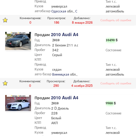
Привод
Тип т.с.
Кузов
универсал
легковой
автобазар
Одесская
обл.,
Одесса
автомобиль
Комментариев:
Просмотров:
Добавлено:
Сообщить об ошибке
0
186
8 января 2026
Продам
2010 Audi A4
Год
2010
10490
$
Двигатель
2 Бензин 211 л.с
Пробег
342
Состояние
Цвет
Серый
КПП
Привод
Тип т.с.
Кузов
седан
легковой
авто базар
Винницкая
обл.,
Винница
автомобиль
Комментариев:
Просмотров:
Добавлено:
Сообщить об ошибке
0
290
4 ноября 2025
Продам
2010 Audi A4
Год
2010
9900
$
Двигатель
2 D Дизель
Пробег
228
Состояние
Цвет
Белый
КПП
АКП
Привод
Тип т.с.
Кузов
универсал
легковой