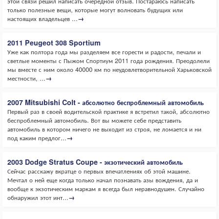
этой связи решил написать очередной отзыв. Постараюсь написать
только полезные вещи, которые могут волновать будущих или
настоящих владельцев ...
→
2011 Peugeot 308 Sportium
Уже как полтора года мы разделяем все горести и радости, печали и
светлые моменты с Пыжом Спортиум 2011 года рождения. Преодолели
мы вместе с ним около 40000 км по неудовлетворительной Харьковской
местности, ...
→
2007 Mitsubishi Colt - абсолютно беспроблемный автомобиль
Первый раз в своей водительской практике я встретил такой, абсолютно
беспроблемный автомобиль. Вот вы можете себе представить
автомобиль в котором ничего не выходит из строя, не ломается и ни
под каким предлог...
→
2003 Dodge Stratus Coupe - экзотический автомобиль
Сейчас расскажу вкратце о первых впечатлениях об этой машине.
Мечтал о ней еще когда только начал познавать азы вождения, да и
вообще к экзотическим маркам я всегда был неравнодушен. Случайно
обнаружил этот инт...
→