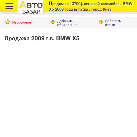
П
родам за 13700$ легковой автомобиль BMW
X5 2009 года выпуска , город Киев
Добавить
Добавить
Избранное
0
объявление
отзыв
Продажа 2009 г.в. BMW X5