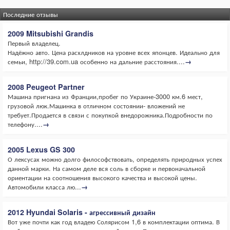
Последние отзывы
2009 Mitsubishi Grandis
Первый владелец.
Надёжно авто. Цена расхлдников на уровне всех японцев. Идеально для
семьи, http://39.com.ua особенно на дальние расстояния....
→
2008 Peugeot Partner
Машина пригнана из Франции,пробег по Украине-3000 км.6 мест,
грузовой люк.Машинка в отличном состоянии- вложений не
требует.Продается в связи с покупкой внедорожника.Подробности по
телефону....
→
2005 Lexus GS 300
О лексусах можно долго философствовать, определять природных успех
данной марки. На самом деле вся соль в сборке и первоначальной
ориентации на соотношения высокого качества и высокой цены.
Автомобили класса лю...
→
2012 Hyundai Solaris - агрессивный дизайн
Вот уже почти как год владею Солярисом 1,6 в комплектации оптима. В