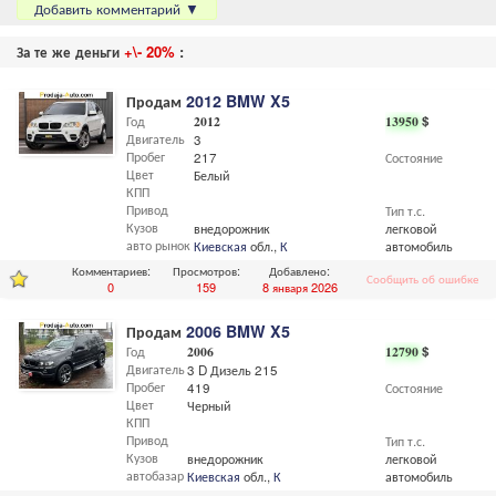
Добавить комментарий
▼
За те же деньги
+\- 20%
:
Продам
2012 BMW X5
Год
2012
13950
$
Двигатель
3
Пробег
217
Состояние
Цвет
Белый
КПП
Привод
Тип т.с.
Кузов
внедорожник
легковой
авто рынок
Киевская
обл.,
Киев
автомобиль
Комментариев:
Просмотров:
Добавлено:
Сообщить об ошибке
0
159
8 января 2026
Продам
2006 BMW X5
Год
2006
12790
$
Двигатель
3 D Дизель 215 л.с
Пробег
419
Состояние
Цвет
Черный
КПП
Привод
Тип т.с.
Кузов
внедорожник
легковой
автобазар
Киевская
обл.,
Киев
автомобиль