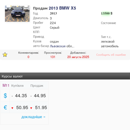
Продам
2013 BMW X5
Год
2013
13500
$
Двигатель
3
Пробег
224
Состояние
Цвет
Серый
КПП
Привод
Тип т.с.
Кузов
седан
легковой
авто базар
Львовская
обл.,
Львов
автомобиль
Комментариев:
Просмотров:
Добавлено:
Сообщить об ошибке
0
131
20 августа 2025
Курсы валют