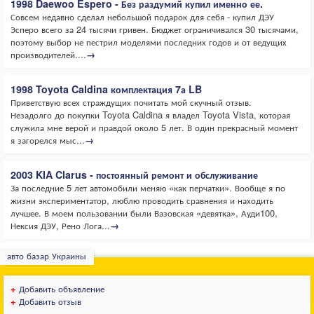
1998 Daewoo Espero - Без раздумий купил именно ее.
Совсем недавно сделал небольшой подарок для себя - купил ДЭУ
Эсперо всего за 24 тысячи гривен. Бюджет ограничивался 30 тысячами,
поэтому выбор не пестрил моделями последних годов и от ведущих
производителей....
→
1998 Toyota Caldina комплектация 7а LB
Приветствую всех страждущих почитать мой скучный отзыв.
Незадолго до покупки Toyota Caldina я владел Toyota Vista, которая
служила мне верой и правдой около 5 лет. В один прекрасный момент
я загорелся мыс...
→
2003 KIA Clarus - постоянный ремонт и обслуживание
За последние 5 лет автомобили меняю «как перчатки». Вообще я по
жизни экспериментатор, люблю проводить сравнения и находить
лучшее. В моем пользовании были Вазовская «девятка», Ауди100,
Нексия ДЭУ, Рено Лога...
→
авто базар Украины
+
Добавить объявление
+
Добавить отзыв