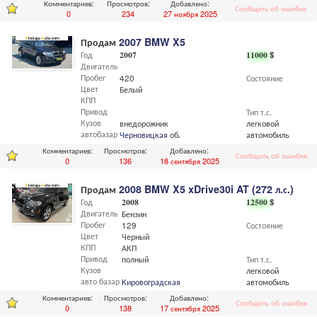
Комментариев:
Просмотров:
Добавлено:
Сообщить об ошибке
0
234
27 ноября 2025
Продам
2007 BMW X5
Год
2007
11000
$
Двигатель
Пробег
420
Состояние
Цвет
Белый
КПП
Привод
Тип т.с.
Кузов
внедорожник
легковой
автобазар
Черновицкая
обл.,
Черновцы
автомобиль
Комментариев:
Просмотров:
Добавлено:
Сообщить об ошибке
0
136
18 сентября 2025
Продам
2008 BMW X5 xDrive30i AT (272 л.с.)
Год
2008
12500
$
Двигатель
Бензин
Пробег
129
Состояние
Цвет
Черный
КПП
АКП
Привод
полный
Тип т.с.
Кузов
легковой
авто базар
Кировоградская
обл.
автомобиль
Комментариев:
Просмотров:
Добавлено:
Сообщить об ошибке
0
138
17 сентября 2025