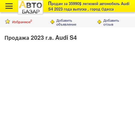
П
родам за 35990$ легковой автомобиль Audi
S4 2023 года выпуска , город Одесса
Добавить
Добавить
Избранное
0
объявление
отзыв
Продажа 2023 г.в. Audi S4