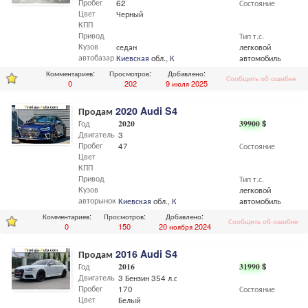
Пробег
62
Состояние
Цвет
Черный
КПП
Привод
Тип т.с.
Кузов
седан
легковой
автобазар
Киевская
обл.,
Киев
автомобиль
Комментариев:
Просмотров:
Добавлено:
Сообщить об ошибке
0
202
9 июля 2025
Продам
2020 Audi S4
Год
2020
39900
$
Двигатель
3
Пробег
47
Состояние
Цвет
КПП
Привод
Тип т.с.
Кузов
легковой
авторынок
Киевская
обл.,
Киев
автомобиль
Комментариев:
Просмотров:
Добавлено:
Сообщить об ошибке
0
150
20 ноября 2024
Продам
2016 Audi S4
Год
2016
31990
$
Двигатель
3 Бензин 354 л.с
Пробег
170
Состояние
Цвет
Белый