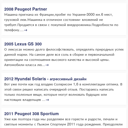
2008 Peugeot Partner
Машина пригнана из Франции,пробег по Украине-3000 км.6 мест,
грузовой люк.Машинка в отличном состоянии- вложений не
требует.Продается в связи с покупкой внедорожника.Подробности по
телефону....
→
2005 Lexus GS 300
О лексусах можно долго философствовать, определять природных успех
данной марки. На самом деле вся соль в сборке и первоначальной
ориентации на соотношения высокого качества и высокой цены.
Автомобили класса лю...
→
2012 Hyundai Solaris - агрессивный дизайн
Вот уже почти как год владею Солярисом 1,6 в комплектации оптима. В
этой связи решил написать очередной отзыв. Постараюсь написать
только полезные вещи, которые могут волновать будущих или
настоящих владельцев ...
→
2011 Peugeot 308 Sportium
Уже как полтора года мы разделяем все горести и радости, печали и
светлые моменты с Пыжом Спортиум 2011 года рождения. Преодолели