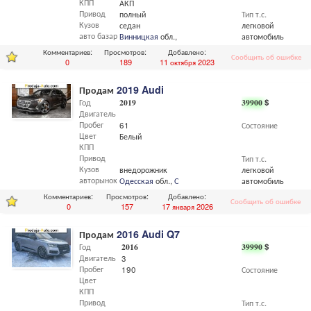
КПП
АКП
Привод
полный
Тип т.с.
Кузов
седан
легковой
авто базар
Винницкая
обл.,
Винница
автомобиль
Комментариев:
Просмотров:
Добавлено:
Сообщить об ошибке
0
189
11 октября 2023
Продам
2019 Audi
Год
2019
39900
$
Двигатель
Пробег
61
Состояние
Цвет
Белый
КПП
Привод
Тип т.с.
Кузов
внедорожник
легковой
авторынок
Одесская
обл.,
Одесса
автомобиль
Комментариев:
Просмотров:
Добавлено:
Сообщить об ошибке
0
157
17 января 2026
Продам
2016 Audi Q7
Год
2016
39990
$
Двигатель
3
Пробег
190
Состояние
Цвет
КПП
Привод
Тип т.с.