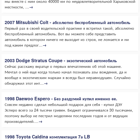
мы вместе с ним около 40000 км по неудовлетворительной Харьковской
местности, ...
→
2007 Mitsubishi Colt - абсолютно беспроблемный автомобиль
Первый раз в своей водительской практике я встретил такой, абсолютно
беспроблемный автомобиль. Вот вы можете себе представить
автомобиль в котором ничего не выходит из строя, не ломается и ни
под каким предлог...
→
2003 Dodge Stratus Coupe - экзотический автомобиль
Сейчас расскажу вкратце о первых впечатлениях об этой машине.
Мечтал о ней еще когда только начал познавать азы вождения, да и
вообще к экзотическим маркам я всегда был неравнодушен. Случайно
обнаружил этот инт...
→
1998 Daewoo Espero - Без раздумий купил именно ее.
Совсем недавно сделал небольшой подарок для себя - купил ДЭУ
Эсперо всего за 24 тысячи гривен. Бюджет ограничивался 30 тысячами,
поэтому выбор не пестрил моделями последних годов и от ведущих
производителей....
→
1998 Toyota Caldina комплектация 7а LB