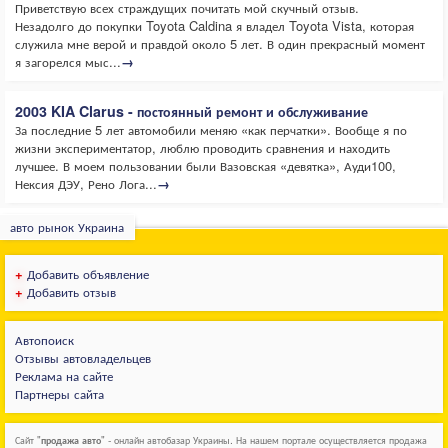
Приветствую всех страждущих почитать мой скучный отзыв.
Незадолго до покупки Toyota Caldina я владел Toyota Vista, которая
служила мне верой и правдой около 5 лет. В один прекрасный момент
я загорелся мыс...
→
2003 KIA Clarus - постоянный ремонт и обслуживание
За последние 5 лет автомобили меняю «как перчатки». Вообще я по
жизни экспериментатор, люблю проводить сравнения и находить
лучшее. В моем пользовании были Вазовская «девятка», Ауди100,
Нексия ДЭУ, Рено Лога...
→
авто рынок Украина
+
Добавить объявление
+
Добавить отзыв
Автопоиск
Отзывы автовладельцев
Реклама на сайте
Партнеры сайта
Сайт "
продажа авто
" - онлайн автобазар Украины. На нашем портале осуществляется продажа