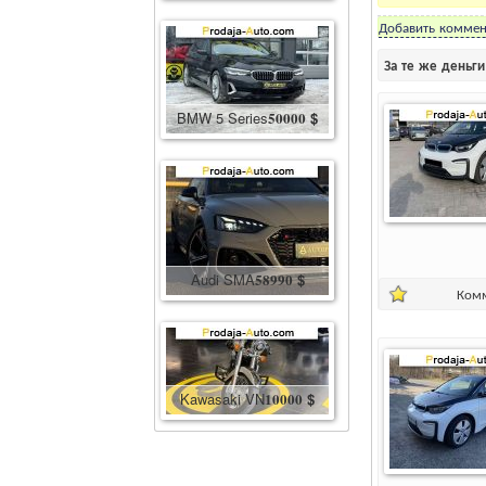
Добавить коммен
За те же деньг
BMW 5 Series
50000
$
Audi SMA
58990
$
Ком
Kawasaki VN
10000
$