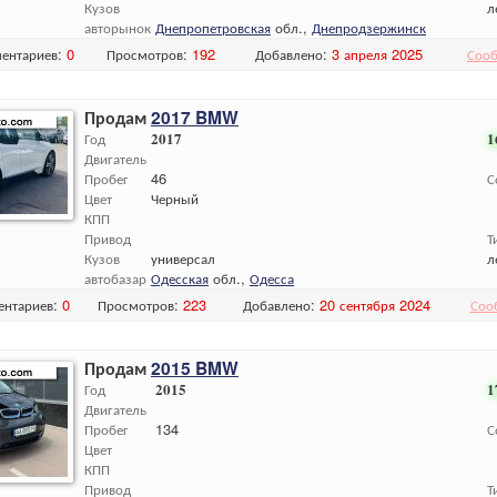
Кузов
л
авторынок
Днепропетровская
обл.,
Днепродзержинск
ентариев:
0
Просмотров:
192
Добавлено:
3 апреля 2025
Сооб
Продам
2017 BMW
Год
2017
1
Двигатель
Пробег
46
С
Цвет
Черный
КПП
Привод
Т
Кузов
универсал
л
автобазар
Одесская
обл.,
Одесса
ентариев:
0
Просмотров:
223
Добавлено:
20 сентября 2024
Соо
Продам
2015 BMW
Год
2015
1
Двигатель
Пробег
134
С
Цвет
КПП
Привод
Т