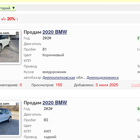
тарий
▼
и
+\- 20%
:
Продам
2020 BMW
Год
2020
1
Двигатель
Пробег
81
С
Цвет
Коричневый
КПП
Привод
Т
Кузов
внедорожник
л
автобазар
Днепропетровская
обл.,
Днепродзержинск
ментариев:
0
Просмотров:
155
Добавлено:
3 июля 2025
Сооб
Продам
2020 BMW
Год
2020
1
Двигатель
Пробег
83
С
Цвет
КПП
АКП
Привод
задний
Т