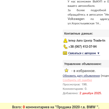
У нас возможен ВЫКУП и ОБ
вашего автомобиля.
За более подробной 
обращайтесь в автосалон "Ин
Volkswagen по адресу
ул.Коростышевская 1А..
Контактные данные:
Інтер Авто Центр Trade-In
+38 (067) 412-37-94
Связаться с автором
▼
Управление объявлением:
- в избранное.
Обновить дату объявления
(подня
Сообщить об ошибке
Просмотров: 196.
Комментариев: 0.
Добавлено:
2 декабря 2025.
Всего:
0
комментариев на "Продажа 2020 г.в. BMW ".