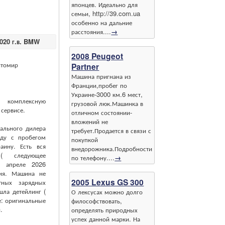
японцев. Идеально для
семьи, http://39.com.ua
особенно на дальние
расстояния....
→
2020 г.в. BMW
2008 Peugeot
итомир
Partner
Машина пригнана из
Франции,пробег по
Украине-3000 км.6 мест,
комплексную
грузовой люк.Машинка в
сервисе.
отличном состоянии-
вложений не
ального дилера
требует.Продается в связи с
ду с пробегом
покупкой
аину. Есть вся
внедорожника.Подробности
 ( следующее
по телефону....
→
в апреле 2026
ция. Машина не
2005 Lexus GS 300
тных зарядных
шла детейлинг (
О лексусах можно долго
е: оригинальные
философствовать,
.
определять природных
успех данной марки. На