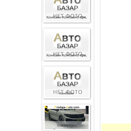
Комбайн Комбайн
1
грн.
Комбайн Комбайн
1
грн.
Комбайн
Комбайн
400000
грн.
Volkswagen
Touareg
86600
$