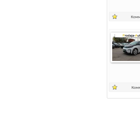
Комм
Ком