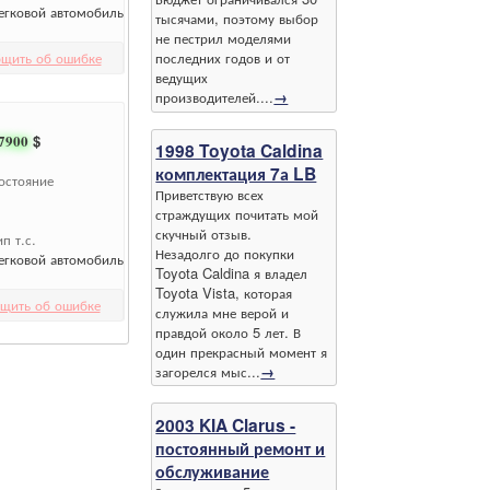
егковой автомобиль
тысячами, поэтому выбор
не пестрил моделями
щить об ошибке
последних годов и от
ведущих
производителей....
→
7900
$
1998 Toyota Caldina
комплектация 7а LB
остояние
Приветствую всех
страждущих почитать мой
скучный отзыв.
ип т.с.
Незадолго до покупки
егковой автомобиль
Toyota Caldina я владел
Toyota Vista, которая
щить об ошибке
служила мне верой и
правдой около 5 лет. В
один прекрасный момент я
загорелся мыс...
→
2003 KIA Clarus -
постоянный ремонт и
обслуживание