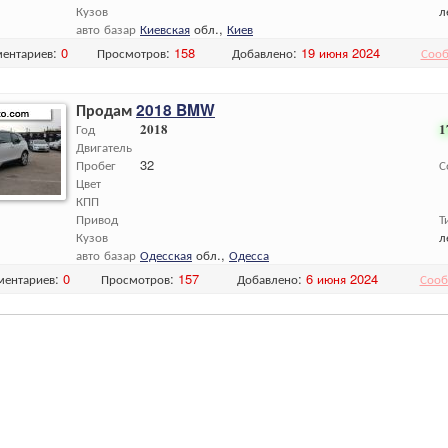
Кузов
л
авто базар
Киевская
обл.,
Киев
ентариев:
0
Просмотров:
158
Добавлено:
19 июня 2024
Сооб
Продам
2018 BMW
Год
2018
1
Двигатель
Пробег
32
С
Цвет
КПП
Привод
Т
Кузов
л
авто базар
Одесская
обл.,
Одесса
ментариев:
0
Просмотров:
157
Добавлено:
6 июня 2024
Сооб