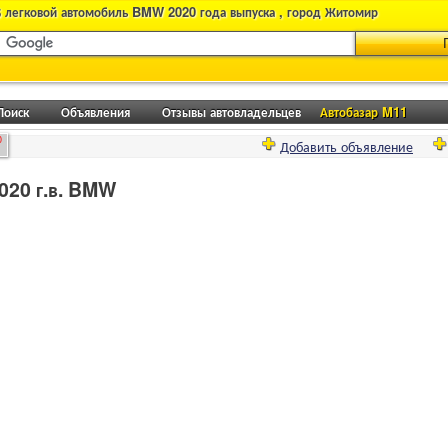
 легковой автомобиль BMW 2020 года выпуска , город Житомир
Поиск
Объявления
Отзывы автовладельцев
Автобазар M11
0
Добавить объявление
020 г.в. BMW