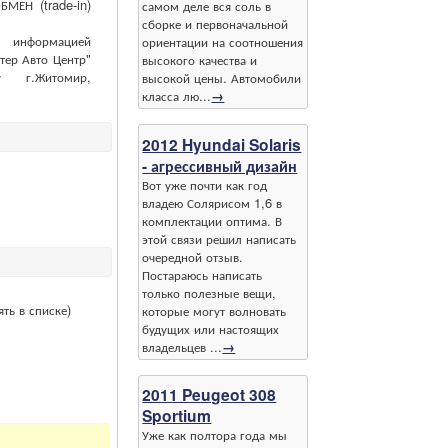
МЕН (trade-in)
самом деле вся соль в
сборке и первоначальной
информацией
ориентации на соотношения
тер Авто Центр"
высокого качества и
 г.Житомир,
высокой цены. Автомобили
класса лю...
→
2012 Hyundai Solaris
- агрессивный дизайн
Вот уже почти как год
владею Солярисом 1,6 в
комплектации оптима. В
этой связи решил написать
очередной отзыв.
Постараюсь написать
только полезные вещи,
ть в списке)
которые могут волновать
будущих или настоящих
владельцев ...
→
2011 Peugeot 308
Sportium
Уже как полтора года мы