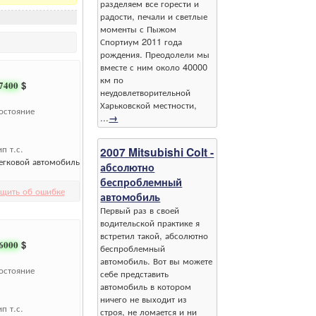
разделяем все горести и
радости, печали и светлые
моменты с Пыжом
Спортиум 2011 года
рождения. Преодолели мы
вместе с ним около 40000
км по
7400
$
неудовлетворительной
Харьковской местности,
остояние
...
→
ип т.с.
2007 Mitsubishi Colt -
егковой автомобиль
абсолютно
беспроблемный
щить об ошибке
автомобиль
Первый раз в своей
водительской практике я
встретил такой, абсолютно
6000
$
беспроблемный
автомобиль. Вот вы можете
остояние
себе представить
автомобиль в котором
ничего не выходит из
ип т.с.
строя, не ломается и ни