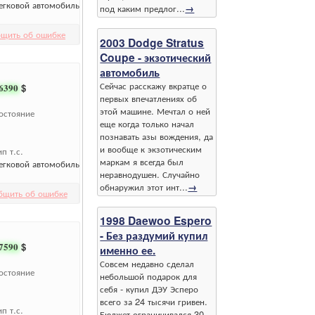
егковой автомобиль
под каким предлог...
→
щить об ошибке
2003 Dodge Stratus
Coupe - экзотический
автомобиль
Сейчас расскажу вкратце о
6390
$
первых впечатлениях об
этой машине. Мечтал о ней
остояние
еще когда только начал
познавать азы вождения, да
и вообще к экзотическим
ип т.с.
маркам я всегда был
егковой автомобиль
неравнодушен. Случайно
обнаружил этот инт...
→
бщить об ошибке
1998 Daewoo Espero
- Без раздумий купил
7590
$
именно ее.
Совсем недавно сделал
остояние
небольшой подарок для
себя - купил ДЭУ Эсперо
всего за 24 тысячи гривен.
ип т.с.
Бюджет ограничивался 30