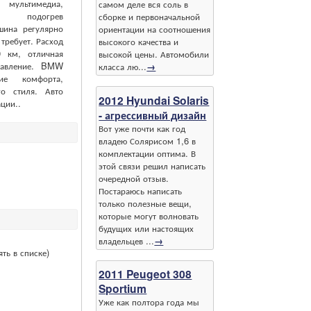
тимедиа,
самом деле вся соль в
ки, подогрев
сборке и первоначальной
шина регулярно
ориентации на соотношения
требует. Расход
высокого качества и
 км, отличная
высокой цены. Автомобили
равление. BMW
класса лю...
→
е комфорта,
го стиля. Авто
2012 Hyundai Solaris
ции..
- агрессивный дизайн
Вот уже почти как год
владею Солярисом 1,6 в
комплектации оптима. В
этой связи решил написать
очередной отзыв.
Постараюсь написать
только полезные вещи,
которые могут волновать
будущих или настоящих
владельцев ...
→
ть в списке)
2011 Peugeot 308
Sportium
Уже как полтора года мы