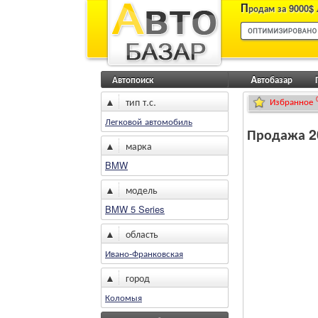
П
родам за 9000$ 
Автопоиск
Aвтобазар
▲
тип т.с.
Избранное
Легковой автомобиль
Продажа 20
▲
марка
BMW
▲
модель
BMW 5 Series
▲
область
Ивано-Франковская
▲
город
Коломыя