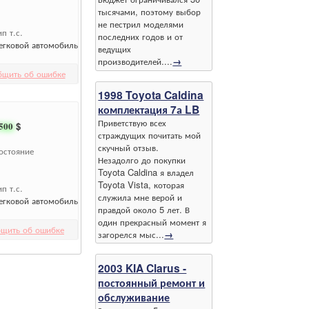
тысячами, поэтому выбор
не пестрил моделями
ип т.с.
последних годов и от
егковой автомобиль
ведущих
производителей....
→
бщить об ошибке
1998 Toyota Caldina
комплектация 7а LB
Приветствую всех
500
$
страждущих почитать мой
скучный отзыв.
остояние
Незадолго до покупки
Toyota Caldina я владел
Toyota Vista, которая
ип т.с.
служила мне верой и
егковой автомобиль
правдой около 5 лет. В
один прекрасный момент я
щить об ошибке
загорелся мыс...
→
2003 KIA Clarus -
постоянный ремонт и
обслуживание