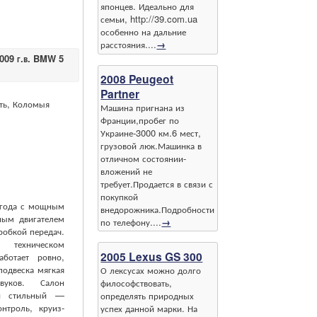
японцев. Идеально для
семьи, http://39.com.ua
особенно на дальние
расстояния....
→
009 г.в. BMW 5
2008 Peugeot
Partner
ть, Коломыя
Машина пригнана из
Франции,пробег по
Украине-3000 км.6 мест,
грузовой люк.Машинка в
отличном состоянии-
вложений не
требует.Продается в связи с
покупкой
года с мощным
внедорожника.Подробности
ным двигателем
по телефону....
→
робкой передач.
 техническом
2005 Lexus GS 300
ботает ровно,
подвеска мягкая
О лексусах можно долго
уков. Салон
философствовать,
и стильный —
определять природных
нтроль, круиз-
успех данной марки. На