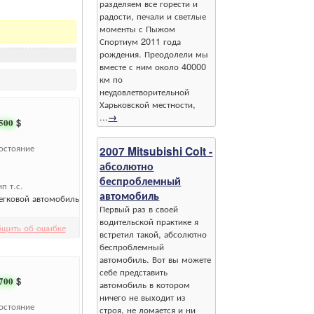
разделяем все горести и
радости, печали и светлые
моменты с Пыжом
Спортиум 2011 года
рождения. Преодолели мы
вместе с ним около 40000
км по
неудовлетворительной
Харьковской местности,
...
→
500
$
остояние
2007 Mitsubishi Colt -
абсолютно
беспроблемный
ип т.с.
автомобиль
егковой автомобиль
Первый раз в своей
водительской практике я
бщить об ошибке
встретил такой, абсолютно
беспроблемный
автомобиль. Вот вы можете
себе представить
700
$
автомобиль в котором
ничего не выходит из
остояние
строя, не ломается и ни