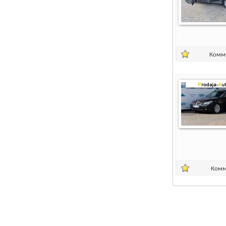
Комм
Комм