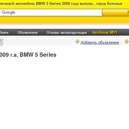
легковой автомобиль BMW 5 Series 2009 года выпуска , город Коломыя
Поиск
Объявления
Отзывы автовладельцев
Автобазар M11
0
Добавить объявление
09 г.в. BMW 5 Series