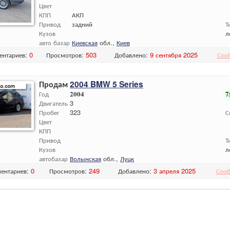
Цвет
КПП
АКП
Привод
задний
Т
Кузов
л
авто базар
Киевская
обл.,
Киев
ентариев:
0
Просмотров:
503
Добавлено:
9 сентября 2025
Соо
Продам
2004 BMW 5 Series
Год
2004
7
Двигатель
3
Пробег
323
С
Цвет
КПП
Привод
Т
Кузов
л
автобазар
Волынская
обл.,
Луцк
ентариев:
0
Просмотров:
249
Добавлено:
3 апреля 2025
Сооб