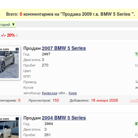
Всего:
0
комментариев на "Продажа 2009 г.в. BMW 5 Series ".
тарий
▼
и
+\- 20%
:
Продам
2007 BMW 5 Series
Год
2007
7
Двигатель
3
Пробег
270
С
Цвет
КПП
Привод
Т
Кузов
л
автобазар
Киевская
обл.,
Киев
ентариев:
0
Просмотров:
153
Добавлено:
18 января 2026
Соо
Продам
2004 BMW 5 Series
Год
2004
8
Двигатель
3
Пробег
261
С