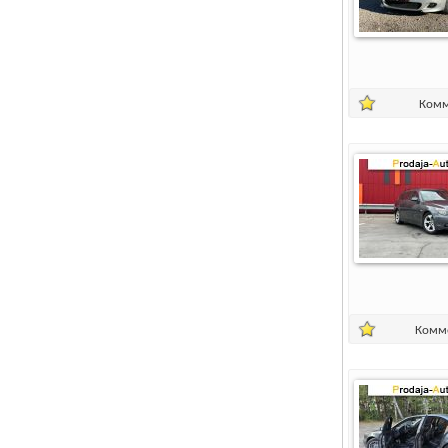
Комм
Комм