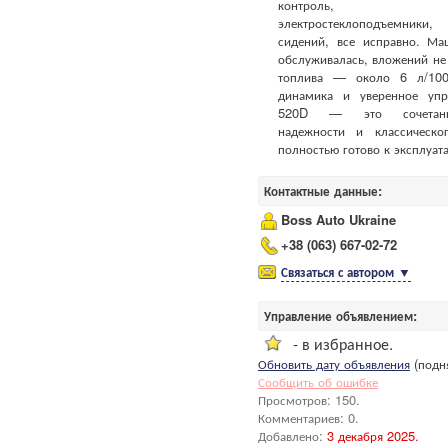
контроль, муль
электростеклоподъемни
сидений, все исправно. Ма
обслуживалась, вложений не 
топлива — около 6 л/100
динамика и уверенное уп
520D — это сочетани
надежности и классическо
полностью готово к эксплуата
Контактные данные:
Boss Auto Ukraine
+38 (063) 667-02-72
Связаться с автором
▼
Управление объявлением:
- в избранное.
Обновить дату объявления
(подня
Сообщить об ошибке
Просмотров: 150.
Комментариев: 0.
Добавлено:
3 декабря 2025.