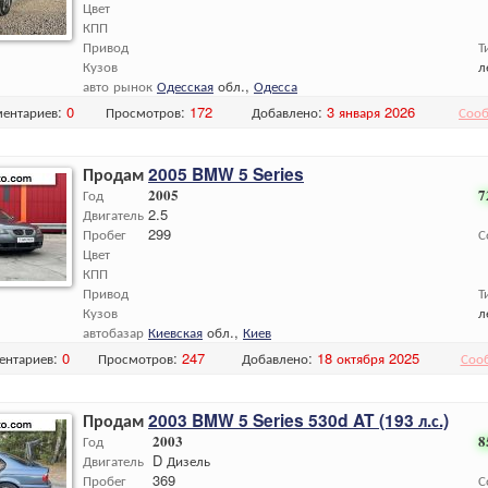
Цвет
КПП
Привод
Т
Кузов
л
авто рынок
Одесская
обл.,
Одесса
ентариев:
0
Просмотров:
172
Добавлено:
3 января 2026
Сооб
Продам
2005 BMW 5 Series
Год
2005
7
Двигатель
2.5
Пробег
299
С
Цвет
КПП
Привод
Т
Кузов
л
автобазар
Киевская
обл.,
Киев
ентариев:
0
Просмотров:
247
Добавлено:
18 октября 2025
Соо
Продам
2003 BMW 5 Series 530d AT (193 л.с.)
Год
2003
8
Двигатель
D Дизель
Пробег
369
С