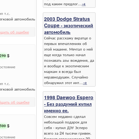
под каким предлог...
→
ип т.с.
2003 Dodge Stratus
егковой автомобиль
Coupe - экзотический
автомобиль
щить об ошибке
Сейчас расскажу вкратце о
первых впечатлениях об
этой машине. Мечтал о ней
еще когда только начал
290
$
познавать азы вождения, да
и вообще к экзотическим
остояние
маркам я всегда был
неравнодушен. Случайно
обнаружил этот инт...
→
ип т.с.
егковой автомобиль
1998 Daewoo Espero
бщить об ошибке
- Без раздумий купил
именно ее.
Совсем недавно сделал
небольшой подарок для
500
$
себя - купил ДЭУ Эсперо
всего за 24 тысячи гривен.
остояние
Бюджет ограничивался 30