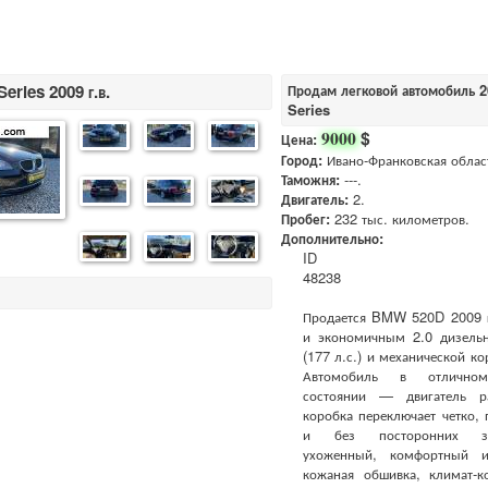
ries 2009 г.в.
Продам легковой автомобиль 2
Series
$
9000
Цена:
Город:
Ивано-Франковская облас
Таможня:
---.
Двигатель:
2.
Пробег:
232 тыс. километров.
Дополнительно:
ID
48238
Продается BMW 520D 2009 
и экономичным 2.0 дизель
(177 л.с.) и механической ко
Автомобиль в отличном
состоянии — двигатель ра
коробка переключает четко, 
и без посторонних зв
ухоженный, комфортный 
кожаная обшивка, климат-ко