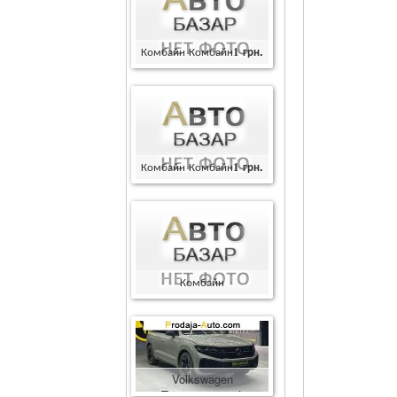
Комбайн Комбайн
1
грн.
Комбайн Комбайн
1
грн.
Комбайн
Комбайн
400000
грн.
Volkswagen
Touareg
86600
$