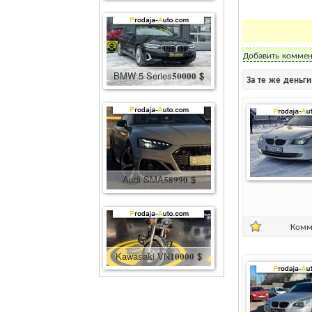
Добавить коммен
BMW 5 Series
50000
$
За те же деньг
Audi SMA
58990
$
Комм
Kawasaki VN
10000
$