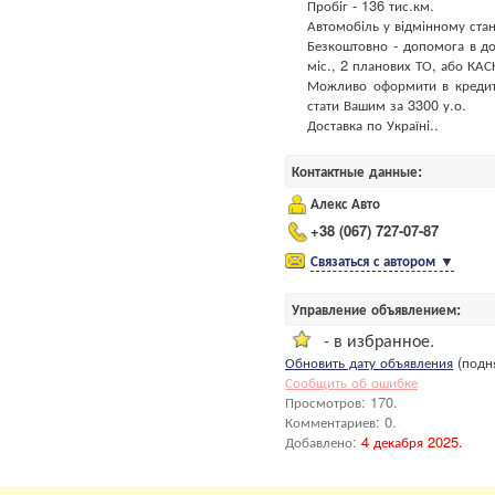
Пробіг - 136 тис.км.
Автомобіль у відмінному стан
Безкоштовно - допомога в до
міс., 2 планових ТО, або КАС
Можливо оформити в кредит
стати Вашим за 3300 у.о.
Доставка по Україні..
Контактные данные:
Алекс Авто
+38 (067) 727-07-87
Связаться с автором
▼
Управление объявлением:
- в избранное.
Обновить дату объявления
(подня
Сообщить об ошибке
Просмотров: 170.
Комментариев: 0.
Добавлено:
4 декабря 2025.