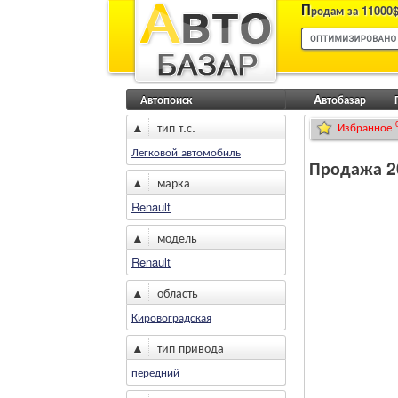
П
родам за 11000$
Автопоиск
Aвтобазар
▲
тип т.с.
Избранное
Легковой автомобиль
Продажа 201
▲
марка
Renault
▲
модель
Renault
▲
область
Кировоградская
▲
тип привода
передний