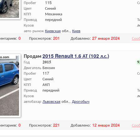
Пробег
115
С
Цвет
Синий
КПП
Механика
Привод
передний
Т
Кузов
л
авто рынок
Киевская
обл.,
Киев
ентариев:
0
Просмотров:
201
Добавлено:
27 января 2024
Соо
Продам
2015 Renault 1.6 АТ (102 л.с.)
Год
2015
9
Двигатель
Бензин
Пробег
117
С
Цвет
Синий
КПП
АКП
Привод
передний
Т
Кузов
л
автобазар
Львовская
обл.,
Дрогобыч
ентариев:
0
Просмотров:
221
Добавлено:
12 января 2024
Соо