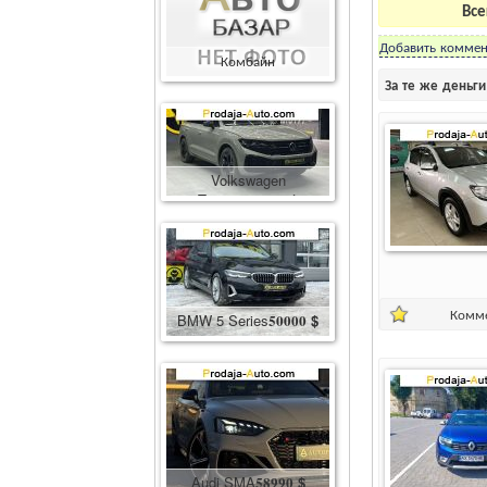
Все
Добавить коммен
Комбайн
Комбайн
400000
грн.
За те же деньг
Volkswagen
Touareg
86600
$
Комм
BMW 5 Series
50000
$
Audi SMA
58990
$