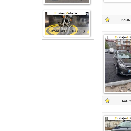
Комм
Kawasaki VN
10000
$
Комм