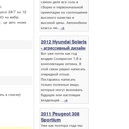
самом деле вся соль в
і.
сборке и первоначальной
розі 24/7 на 12
ориентации на соотношения
КО на вибір.
высокого качества и
, це авто може
высокой цены. Автомобили
класса лю...
→
2012 Hyundai Solaris
- агрессивный дизайн
Вот уже почти как год
владею Солярисом 1,6 в
комплектации оптима. В
этой связи решил написать
очередной отзыв.
Постараюсь написать
только полезные вещи,
которые могут волновать
ть в списке)
будущих или настоящих
владельцев ...
→
2011 Peugeot 308
Sportium
Уже как полтора года мы