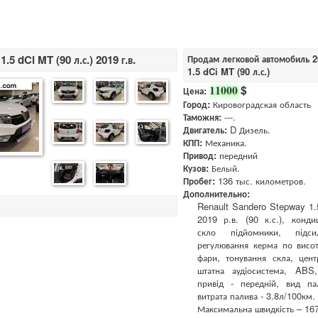
.5 dCi MT (90 л.с.) 2019 г.в.
Продам легковой автомобиль 20
1.5 dCi MT (90 л.с.)
$
11000
Цена:
Город:
Кировоградская область
Таможня:
---.
Двигатель:
D Дизель.
КПП:
Механика.
Привод:
передний
Кузов:
Белый.
Пробег:
136 тыс. километров.
Дополнительно:
Renault Sandero Stepway 1
2019 р.в. (90 к.с.), конди
скло підйомники, підси
регулювання керма по висот
фари, тонування скла, цент
штатна аудіосистема, ABS
привід - передній, вид па
витрата палива - 3.8л/100км.
Максимальна швидкість – 167