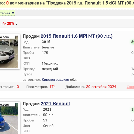
го:
0
комментариев на "Продажа 2019 г.в. Renault 1.5 dCi MT (90 л.
тарий
▼
и
+\- 20%
:
Продам
2015 Renault 1.6 MPI МТ (90 л.с.)
Год
2015
8
Двигатель
Бензин
Пробег
176
С
Цвет
КПП
Механика
Привод
передний
Т
Кузов
л
авторынок
Кировоградская
обл.
ентариев:
0
Просмотров:
174
Добавлено:
20 сентября 2024
Соо
Продам
2021 Renault
Год
2021
1
Двигатель
90 л.с
Пробег
51
С
Цвет
Синий
КПП