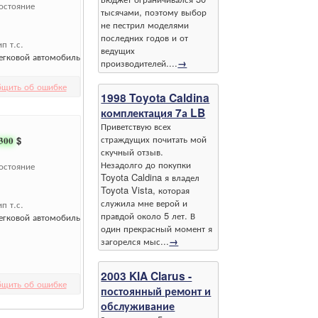
остояние
тысячами, поэтому выбор
не пестрил моделями
последних годов и от
ип т.с.
ведущих
егковой автомобиль
производителей....
→
бщить об ошибке
1998 Toyota Caldina
комплектация 7а LB
Приветствую всех
страждущих почитать мой
300
$
скучный отзыв.
Незадолго до покупки
остояние
Toyota Caldina я владел
Toyota Vista, которая
служила мне верой и
ип т.с.
правдой около 5 лет. В
егковой автомобиль
один прекрасный момент я
загорелся мыс...
→
2003 KIA Clarus -
бщить об ошибке
постоянный ремонт и
обслуживание