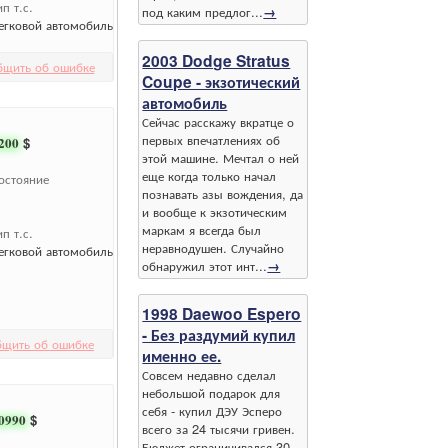
ип т.с.
под каким предлог...
→
егковой автомобиль
2003 Dodge Stratus
бщить об ошибке
Coupe - экзотический
автомобиль
Сейчас расскажу вкратце о
первых впечатлениях об
200
$
этой машине. Мечтал о ней
еще когда только начал
остояние
познавать азы вождения, да
и вообще к экзотическим
маркам я всегда был
ип т.с.
неравнодушен. Случайно
егковой автомобиль
обнаружил этот инт...
→
1998 Daewoo Espero
- Без раздумий купил
бщить об ошибке
именно ее.
Совсем недавно сделал
небольшой подарок для
себя - купил ДЭУ Эсперо
0990
$
всего за 24 тысячи гривен.
Бюджет ограничивался 30