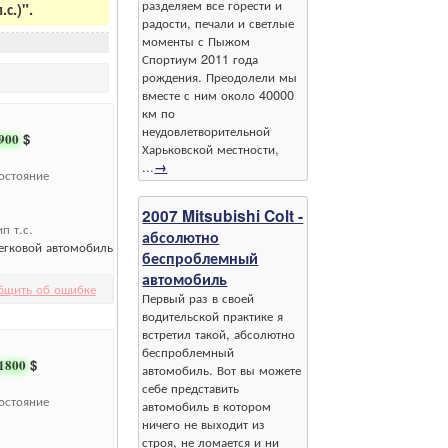
разделяем все горести и
с.)".
радости, печали и светлые
моменты с Пыжом
Спортиум 2011 года
рождения. Преодолели мы
вместе с ним около 40000
км по
неудовлетворительной
900
$
Харьковской местности,
...
→
остояние
2007 Mitsubishi Colt -
ип т.с.
абсолютно
егковой автомобиль
беспроблемный
автомобиль
бщить об ошибке
Первый раз в своей
водительской практике я
встретил такой, абсолютно
беспроблемный
1800
$
автомобиль. Вот вы можете
себе представить
остояние
автомобиль в котором
ничего не выходит из
строя, не ломается и ни