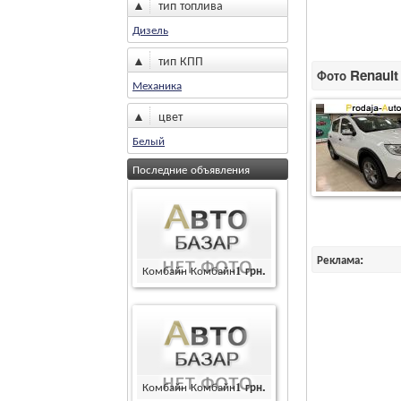
▲
тип топлива
Дизель
▲
тип КПП
Фото Renault 1
Механика
▲
цвет
Белый
Последние объявления
Реклама:
Комбайн Комбайн
1
грн.
Комбайн Комбайн
1
грн.