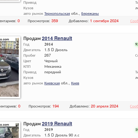
Привод
Т
Кузов
л
авто рынок
Тернопольская
обл.,
Бережаны
ентариев:
0
Просмотров:
359
Добавлено:
1 сентября 2024
Соо
Продам
2014 Renault
Год
2014
9
Двигатель
1.5 D Дизель
Пробег
267
С
Цвет
Черный
КПП
Механика
Привод
передний
Т
Кузов
л
авто рынок
Киевская
обл.,
Киев
ентариев:
0
Просмотров:
194
Добавлено:
20 апреля 2024
Соо
Продам
2019 Renault
Год
2019
1
Двигатель
1.5 D Дизель 90 л.с