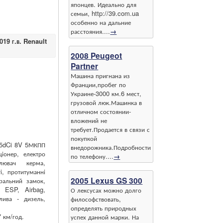
японцев. Идеально для
семьи, http://39.com.ua
особенно на дальние
расстояния....
→
19 г.в. Renault
2008 Peugeot
Partner
Машина пригнана из
Франции,пробег по
Украине-3000 км.6 мест,
грузовой люк.Машинка в
отличном состоянии-
вложений не
требует.Продается в связи с
покупкой
.5dCi 8V 5МКПП
внедорожника.Подробности
ціонер, електро
по телефону....
→
лювач керма,
і, протитуманні
2005 Lexus GS 300
ральний замок,
, ESP, Airbag,
О лексусах можно долго
лива - дизель,
философствовать,
определять природных
 км/год.
успех данной марки. На