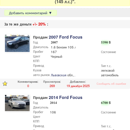
(145 л.с.)".
Добавить комментарий
▼
За те же деньги
+\- 20%
:
Продам
2007 Ford Focus
Год
2007
5390
$
Двигатель
1.6 Бензин 105 л.с
Пробег
167
Состояние
Цвет
Черный
КПП
Привод
Тип т.с.
Кузов
легковой
авто рынок
Львовская
обл.,
Львов
автомобиль
Комментариев:
Просмотров:
Добавлено:
Сообщить об ошибке
0
269
19 декабря 2025
Продам
2014 Ford Focus
Год
2014
6700
$
Двигатель
Пробег
106
Состояние
Цвет
КПП
Привод
Тип т.с.