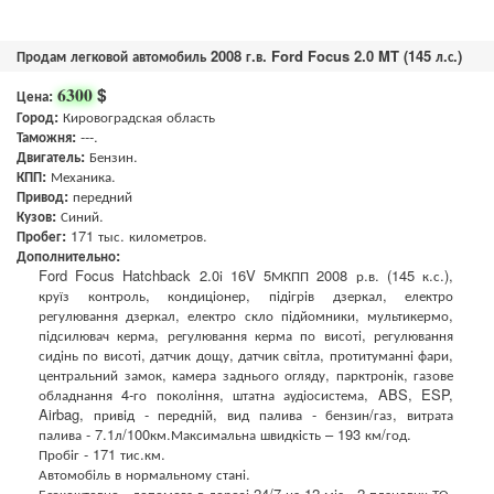
Продам легковой автомобиль 2008 г.в. Ford Focus 2.0 MT (145 л.с.)
$
6300
Цена:
Город:
Кировоградская область
Таможня:
---.
Двигатель:
Бензин.
КПП:
Механика.
Привод:
передний
Кузов:
Синий.
Пробег:
171 тыс. километров.
Дополнительно:
Ford Focus Hatchback 2.0і 16V 5МКПП 2008 р.в. (145 к.с.),
круїз контроль, кондиціонер, підігрів дзеркал, електро
регулювання дзеркал, електро скло підйомники, мультикермо,
підсилювач керма, регулювання керма по висоті, регулювання
сидінь по висоті, датчик дощу, датчик світла, протитуманні фари,
центральний замок, камера заднього огляду, парктронік, газове
обладнання 4-го покоління, штатна аудіосистема, ABS, ESP,
Airbag, привід - передній, вид палива - бензин/газ, витрата
палива - 7.1л/100км.Максимальна швидкість – 193 км/год.
Пробіг - 171 тис.км.
Автомобіль в нормальному стані.
Безкоштовно - допомога в дорозі 24/7 на 12 міс., 2 планових ТО,