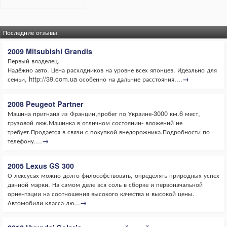
Последние отзывы
2009 Mitsubishi Grandis
Первый владелец.
Надёжно авто. Цена расхлдников на уровне всех японцев. Идеально для
семьи, http://39.com.ua особенно на дальние расстояния....
→
2008 Peugeot Partner
Машина пригнана из Франции,пробег по Украине-3000 км.6 мест,
грузовой люк.Машинка в отличном состоянии- вложений не
требует.Продается в связи с покупкой внедорожника.Подробности по
телефону....
→
2005 Lexus GS 300
О лексусах можно долго философствовать, определять природных успех
данной марки. На самом деле вся соль в сборке и первоначальной
ориентации на соотношения высокого качества и высокой цены.
Автомобили класса лю...
→