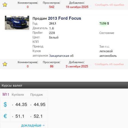
Комментариев:
Просмотров:
Добавлено:
Сообщить об ошибке
0
542
18 октября 2025
Продам
2013 Ford Focus
Год
2013
7150
$
Двигатель
1.6
Пробег
228
Состояние
Цвет
Белый
КПП
Привод
Тип т.с.
Кузов
легковой
авторынок
Закарпатская
обл.,
Мукачево
автомобиль
Комментариев:
Просмотров:
Добавлено:
Сообщить об ошибке
0
86
3 сентября 2025
Курсы валют