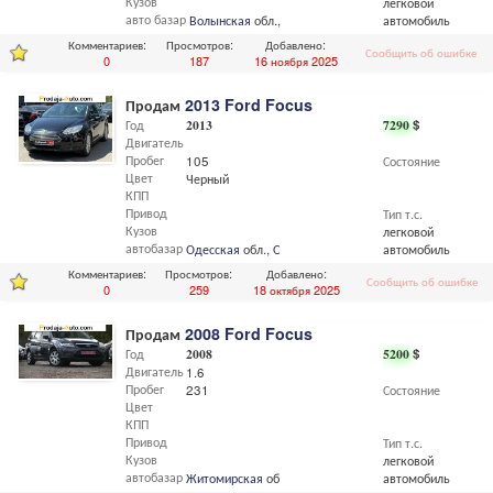
Кузов
легковой
авто базар
Волынская
обл.,
Луцк
автомобиль
Комментариев:
Просмотров:
Добавлено:
Сообщить об ошибке
0
187
16 ноября 2025
Продам
2013 Ford Focus
Год
2013
7290
$
Двигатель
Пробег
105
Состояние
Цвет
Черный
КПП
Привод
Тип т.с.
Кузов
легковой
автобазар
Одесская
обл.,
Одесса
автомобиль
Комментариев:
Просмотров:
Добавлено:
Сообщить об ошибке
0
259
18 октября 2025
Продам
2008 Ford Focus
Год
2008
5200
$
Двигатель
1.6
Пробег
231
Состояние
Цвет
КПП
Привод
Тип т.с.
Кузов
легковой
автобазар
Житомирская
обл.,
Бердичев
автомобиль