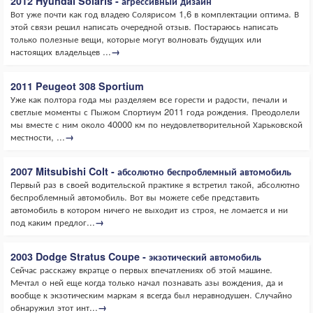
2012 Hyundai Solaris - агрессивный дизайн
Вот уже почти как год владею Солярисом 1,6 в комплектации оптима. В
этой связи решил написать очередной отзыв. Постараюсь написать
только полезные вещи, которые могут волновать будущих или
настоящих владельцев ...
→
2011 Peugeot 308 Sportium
Уже как полтора года мы разделяем все горести и радости, печали и
светлые моменты с Пыжом Спортиум 2011 года рождения. Преодолели
мы вместе с ним около 40000 км по неудовлетворительной Харьковской
местности, ...
→
2007 Mitsubishi Colt - абсолютно беспроблемный автомобиль
Первый раз в своей водительской практике я встретил такой, абсолютно
беспроблемный автомобиль. Вот вы можете себе представить
автомобиль в котором ничего не выходит из строя, не ломается и ни
под каким предлог...
→
2003 Dodge Stratus Coupe - экзотический автомобиль
Сейчас расскажу вкратце о первых впечатлениях об этой машине.
Мечтал о ней еще когда только начал познавать азы вождения, да и
вообще к экзотическим маркам я всегда был неравнодушен. Случайно
обнаружил этот инт...
→