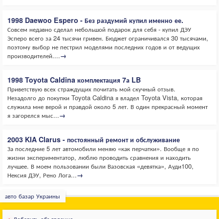
1998 Daewoo Espero - Без раздумий купил именно ее.
Совсем недавно сделал небольшой подарок для себя - купил ДЭУ
Эсперо всего за 24 тысячи гривен. Бюджет ограничивался 30 тысячами,
поэтому выбор не пестрил моделями последних годов и от ведущих
производителей....
→
1998 Toyota Caldina комплектация 7а LB
Приветствую всех страждущих почитать мой скучный отзыв.
Незадолго до покупки Toyota Caldina я владел Toyota Vista, которая
служила мне верой и правдой около 5 лет. В один прекрасный момент
я загорелся мыс...
→
2003 KIA Clarus - постоянный ремонт и обслуживание
За последние 5 лет автомобили меняю «как перчатки». Вообще я по
жизни экспериментатор, люблю проводить сравнения и находить
лучшее. В моем пользовании были Вазовская «девятка», Ауди100,
Нексия ДЭУ, Рено Лога...
→
авто базар Украины
+
Добавить объявление