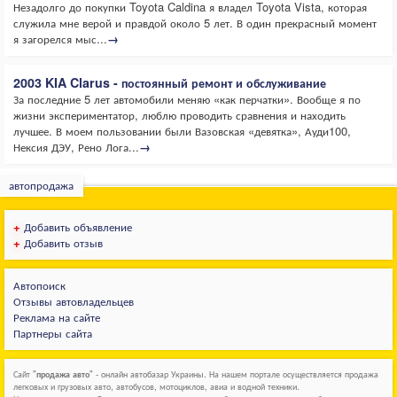
Незадолго до покупки Toyota Caldina я владел Toyota Vista, которая
служила мне верой и правдой около 5 лет. В один прекрасный момент
я загорелся мыс...
→
2003 KIA Clarus - постоянный ремонт и обслуживание
За последние 5 лет автомобили меняю «как перчатки». Вообще я по
жизни экспериментатор, люблю проводить сравнения и находить
лучшее. В моем пользовании были Вазовская «девятка», Ауди100,
Нексия ДЭУ, Рено Лога...
→
автопродажа
+
Добавить объявление
+
Добавить отзыв
Автопоиск
Отзывы автовладельцев
Реклама на сайте
Партнеры сайта
Сайт "
продажа авто
" - онлайн автобазар Украины. На нашем портале осуществляется продажа
легковых и грузовых авто, автобусов, мотоциклов, авиа и водной техники.