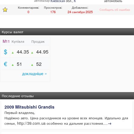
автобазар
Киевская
обл.,
Киев
автомобиль
Комментариев:
Просмотров:
Добавлено:
Сообщить об ошибке
0
176
24 сентября 2025
Курсы валют
Последние отзывы
2009 Mitsubishi Grandis
Первый владелец.
Надёжно авто. Цена расхлдников на уровне всех японцев. Идеально для
семьи, http://39.com.ua особенно на дальние расстояния....
→