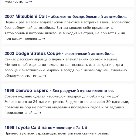
местности, ...
→
2007 Mitsubishi Colt - абсолютно беспроблемный автомобиль
Первый раз в своей водительской практике я встретил такой, абсолютно
беспроблемный автомобиль. Вот вы можете себе представить
автомобиль в котором ничего не выходит из строя, не ломается и ни
под каким предлог...
→
2003 Dodge Stratus Coupe - экзотический автомобиль
Сейчас расскажу вкратце о первых впечатлениях об этой машине.
Мечтал о ней еще когда только начал познавать азы вождения, да и
вообще к экзотическим маркам я всегда был неравнодушен. Случайно
обнаружил этот инт...
→
1998 Daewoo Espero - Без раздумий купил именно ее.
Совсем недавно сделал небольшой подарок для себя - купил ДЭУ
Эсперо всего за 24 тысячи гривен. Бюджет ограничивался 30 тысячами,
поэтому выбор не пестрил моделями последних годов и от ведущих
производителей....
→
1998 Toyota Caldina комплектация 7а LB
Приветствую всех страждущих почитать мой скучный отзыв.