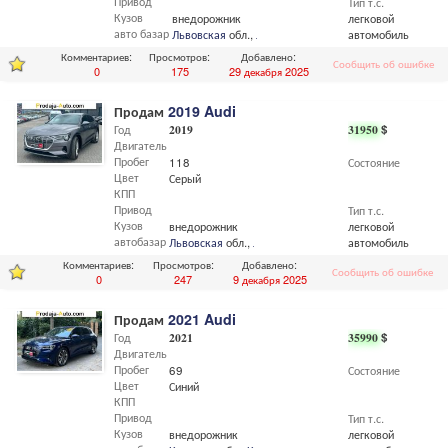
Привод
Тип т.с.
Кузов
внедорожник
легковой
авто базар
Львовская
обл.,
Львов
автомобиль
Комментариев:
Просмотров:
Добавлено:
Сообщить об ошибке
0
175
29 декабря 2025
Продам
2019 Audi
Год
2019
31950
$
Двигатель
Пробег
118
Состояние
Цвет
Серый
КПП
Привод
Тип т.с.
Кузов
внедорожник
легковой
автобазар
Львовская
обл.,
Львов
автомобиль
Комментариев:
Просмотров:
Добавлено:
Сообщить об ошибке
0
247
9 декабря 2025
Продам
2021 Audi
Год
2021
35990
$
Двигатель
Пробег
69
Состояние
Цвет
Синий
КПП
Привод
Тип т.с.
Кузов
внедорожник
легковой