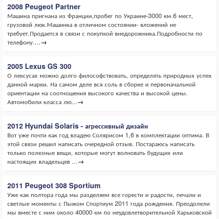
2008 Peugeot Partner
Машина пригнана из Франции,пробег по Украине-3000 км.6 мест,
грузовой люк.Машинка в отличном состоянии- вложений не
требует.Продается в связи с покупкой внедорожника.Подробности по
телефону....
→
2005 Lexus GS 300
О лексусах можно долго философствовать, определять природных успех
данной марки. На самом деле вся соль в сборке и первоначальной
ориентации на соотношения высокого качества и высокой цены.
Автомобили класса лю...
→
2012 Hyundai Solaris - агрессивный дизайн
Вот уже почти как год владею Солярисом 1,6 в комплектации оптима. В
этой связи решил написать очередной отзыв. Постараюсь написать
только полезные вещи, которые могут волновать будущих или
настоящих владельцев ...
→
2011 Peugeot 308 Sportium
Уже как полтора года мы разделяем все горести и радости, печали и
светлые моменты с Пыжом Спортиум 2011 года рождения. Преодолели
мы вместе с ним около 40000 км по неудовлетворительной Харьковской