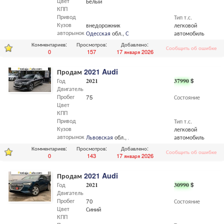
Цвет
Белый
КПП
Привод
Тип т.с.
Кузов
внедорожник
легковой
авторынок
Одесская
обл.,
Одесса
автомобиль
Комментариев:
Просмотров:
Добавлено:
Сообщить об ошибке
0
157
17 января 2026
Продам
2021 Audi
Год
2021
37990
$
Двигатель
Пробег
75
Состояние
Цвет
КПП
Привод
Тип т.с.
Кузов
легковой
авторынок
Львовская
обл.,
Львов
автомобиль
Комментариев:
Просмотров:
Добавлено:
Сообщить об ошибке
0
143
17 января 2026
Продам
2021 Audi
Год
2021
30990
$
Двигатель
Пробег
70
Состояние
Цвет
Синий
КПП