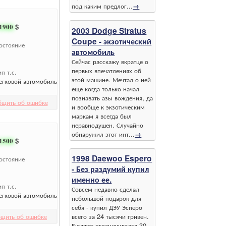
под каким предлог...
→
1900
$
2003 Dodge Stratus
Coupe - экзотический
остояние
автомобиль
Сейчас расскажу вкратце о
первых впечатлениях об
ип т.с.
этой машине. Мечтал о ней
егковой автомобиль
еще когда только начал
познавать азы вождения, да
бщить об ошибке
и вообще к экзотическим
маркам я всегда был
неравнодушен. Случайно
обнаружил этот инт...
→
1500
$
1998 Daewoo Espero
остояние
- Без раздумий купил
именно ее.
ип т.с.
Совсем недавно сделал
егковой автомобиль
небольшой подарок для
себя - купил ДЭУ Эсперо
щить об ошибке
всего за 24 тысячи гривен.
Бюджет ограничивался 30