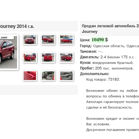
ourney 2014 г.в.
Продам легковой автомобиль 2
Journey
$
10490
Цена:
Город:
Одесская область, Одесса
Таможня:
---.
Двигатель:
2.4 Бензин 175 л.с .
Кузов:
внедорожник Красный.
Пробег:
205 тыс. километров.
Дополнительно:
Код товара: 73183.
Возможен обмен на любое ав
вопросы по обмену в телефо
Автопарк гарантирует полно
сделки и её безопасность.
Возможен кредит и лизинг н
Вас условиях.
Досрочное погашение приветс