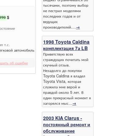
тысячами, поэтому выбор
не пестрил моделями
последних годов и от
990
$
ведущих
производителей....
→
остояние
1998 Toyota Caldina
ип т.с.
комплектация 7а LB
егковой автомобиль
Приветствую всех
страждущих почитать мой
щить об ошибке
скучный отзыв.
Незадолго до покупки
Toyota Caldina я владел
Toyota Vista, которая
служила мне верой и
правдой около 5 лет. В
один прекрасный момент я
загорелся мыс...
→
2003 KIA Clarus -
постоянный ремонт и
обслуживание