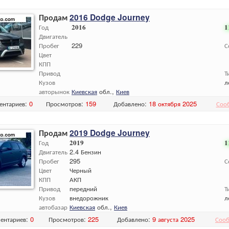
Продам
2016 Dodge Journey
Год
2016
1
Двигатель
Пробег
229
С
Цвет
КПП
Привод
Т
Кузов
л
авторынок
Киевская
обл.,
Киев
ентариев:
0
Просмотров:
159
Добавлено:
18 октября 2025
Соо
Продам
2019 Dodge Journey
Год
2019
1
Двигатель
2.4 Бензин
Пробег
295
С
Цвет
Черный
КПП
АКП
Привод
передний
Т
Кузов
внедорожник
л
автобазар
Киевская
обл.,
Киев
ентариев:
0
Просмотров:
225
Добавлено:
9 августа 2025
Сооб