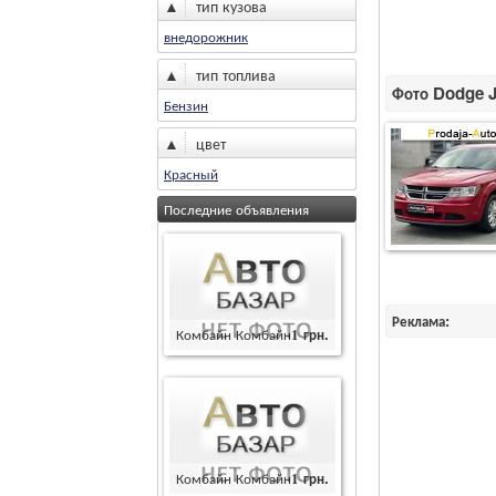
▲
тип кузова
внедорожник
▲
тип топлива
Фото Dodge J
Бензин
▲
цвет
Красный
Последние объявления
Реклама:
Комбайн Комбайн
1
грн.
Комбайн Комбайн
1
грн.