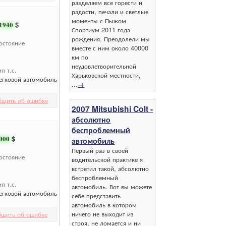
разделяем все горести и
радости, печали и светлые
моменты с Пыжом
1940
$
Спортиум 2011 года
рождения. Преодолели мы
остояние
вместе с ним около 40000
км по
неудовлетворительной
ип т.с.
Харьковской местности,
егковой автомобиль
...
→
бщить об ошибке
2007 Mitsubishi Colt -
абсолютно
беспроблемный
000
$
автомобиль
Первый раз в своей
остояние
водительской практике я
встретил такой, абсолютно
беспроблемный
ип т.с.
автомобиль. Вот вы можете
егковой автомобиль
себе представить
автомобиль в котором
ничего не выходит из
бщить об ошибке
строя, не ломается и ни