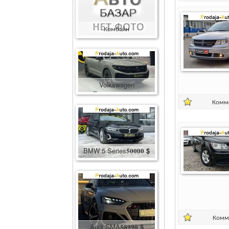
Комбайн
Комбайн
400000
грн.
Volkswagen
Touareg
86600
$
Комм
BMW 5 Series
50000
$
Комм
Audi SMA
58990
$