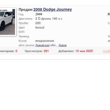
Продам
2008 Dodge Journey
Год
2008
8
Двигатель
2 D Дизель 140 л.с
Пробег
220
С
Цвет
Белый
КПП
Привод
Т
Кузов
внедорожник
л
авто рынок
Львовская
обл.,
Львов
ментариев:
0
Просмотров:
291
Добавлено:
10 мая 2025
Сооб