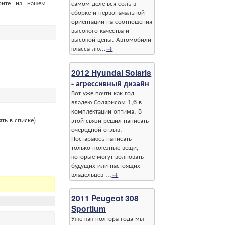
рите на нашем
самом деле вся соль в
сборке и первоначальной
ориентации на соотношения
высокого качества и
высокой цены. Автомобили
класса лю...
→
2012 Hyundai Solaris
- агрессивный дизайн
Вот уже почти как год
владею Солярисом 1,6 в
комплектации оптима. В
ть в списке)
этой связи решил написать
очередной отзыв.
Постараюсь написать
только полезные вещи,
которые могут волновать
будущих или настоящих
владельцев ...
→
2011 Peugeot 308
Sportium
Уже как полтора года мы