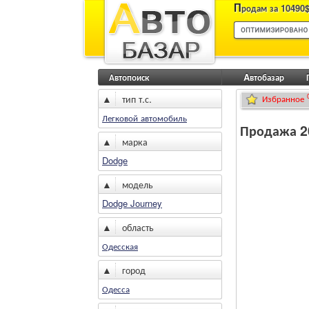
П
родам за 10490$
Автопоиск
Aвтобазар
▲
тип т.с.
Избранное
Легковой автомобиль
Продажа 2
▲
марка
Dodge
▲
модель
Dodge Journey
▲
область
Одесская
▲
город
Одесса