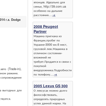
японцев. Идеально для
семьи, http://39.com.ua
особенно на дальние
расстояния....
→
014 г.в. Dodge
2008 Peugeot
Partner
Машина пригнана из
Франции,пробег по
Украине-3000 км.6 мест,
грузовой люк.Машинка в
отличном состоянии-
вложений не
требует.Продается в связи с
покупкой
то (Trade-in),
внедорожника.Подробности
нном режиме.
по телефону....
→
е сопровождение
2005 Lexus GS 300
а выгодных для
О лексусах можно долго
философствовать,
твуется.
определять природных
успех данной марки. На