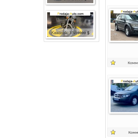
Kawasaki VN
10000
$
Комм
Комм