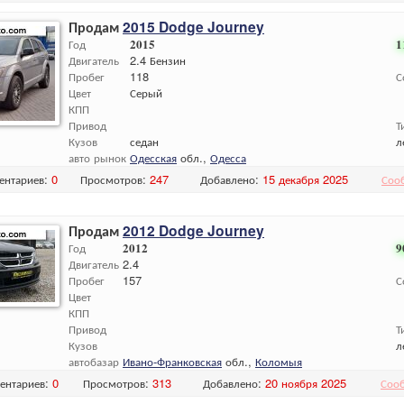
Продам
2015 Dodge Journey
Год
2015
1
Двигатель
2.4 Бензин
Пробег
118
С
Цвет
Серый
КПП
Привод
Т
Кузов
седан
л
авто рынок
Одесская
обл.,
Одесса
ентариев:
0
Просмотров:
247
Добавлено:
15 декабря 2025
Соо
Продам
2012 Dodge Journey
Год
2012
9
Двигатель
2.4
Пробег
157
С
Цвет
КПП
Привод
Т
Кузов
л
автобазар
Ивано-Франковская
обл.,
Коломыя
ентариев:
0
Просмотров:
313
Добавлено:
20 ноября 2025
Соо