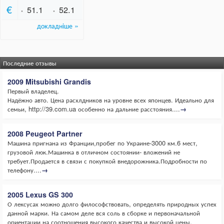
Последние отзывы
2009 Mitsubishi Grandis
Первый владелец.
Надёжно авто. Цена расхлдников на уровне всех японцев. Идеально для
семьи, http://39.com.ua особенно на дальние расстояния....
→
2008 Peugeot Partner
Машина пригнана из Франции,пробег по Украине-3000 км.6 мест,
грузовой люк.Машинка в отличном состоянии- вложений не
требует.Продается в связи с покупкой внедорожника.Подробности по
телефону....
→
2005 Lexus GS 300
О лексусах можно долго философствовать, определять природных успех
данной марки. На самом деле вся соль в сборке и первоначальной
ориентации на соотношения высокого качества и высокой цены.