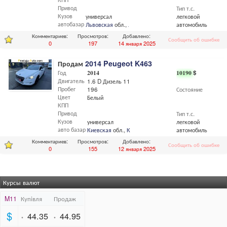
Привод
Тип т.с.
Кузов
универсал
легковой
автобазар
Львовская
обл.,
Львов
автомобиль
Комментариев:
Просмотров:
Добавлено:
Сообщить об ошибке
0
197
14 января 2025
Продам
2014 Peugeot K463
Год
2014
10190
$
Двигатель
1.6 D Дизель 116 л.с
Пробег
196
Состояние
Цвет
Белый
КПП
Привод
Тип т.с.
Кузов
универсал
легковой
авто базар
Киевская
обл.,
Киев
автомобиль
Комментариев:
Просмотров:
Добавлено:
Сообщить об ошибке
0
155
12 января 2025
Курсы валют