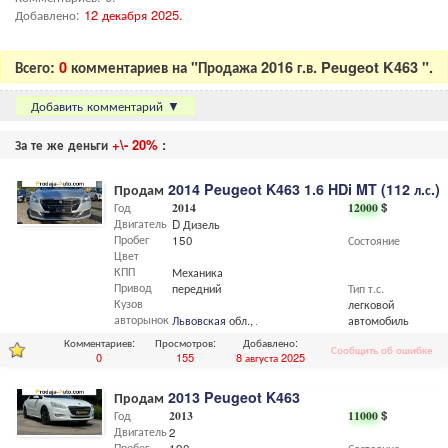
Добавлено:
12 декабря 2025.
Всего:
0
комментариев на "Продажа 2016 г.в. Peugeot K463 ".
Добавить комментарий
▼
За те же деньги
+\- 20%
:
Продам
2014 Peugeot K463 1.6 HDi MT (112 л.с.)
Год
2014
12000
$
Двигатель
D Дизель
Пробег
150
Состояние
Цвет
КПП
Механика
Привод
передний
Тип т.с.
Кузов
легковой
авторынок
Львовская
обл.,
Львов
автомобиль
Комментариев:
Просмотров:
Добавлено:
Сообщить об ошибке
0
155
8 августа 2025
Продам
2013 Peugeot K463
Год
2013
11000
$
Двигатель
2
Пробег