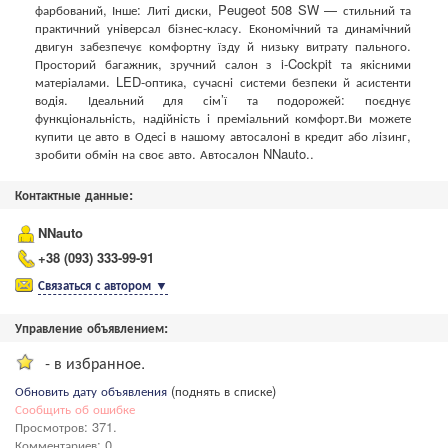
фарбований, Інше: Литі диски, Peugeot 508 SW — стильний та
практичний універсал бізнес-класу. Економічний та динамічний
двигун забезпечує комфортну їзду й низьку витрату пального.
Просторий багажник, зручний салон з i-Cockpit та якісними
матеріалами. LED-оптика, сучасні системи безпеки й асистенти
водія. Ідеальний для сім’ї та подорожей: поєднує
функціональність, надійність і преміальний комфорт.Ви можете
купити це авто в Одесі в нашому автосалоні в кредит або лізинг,
зробити обмін на своє авто. Автосалон NNauto..
Контактные данные:
NNauto
+38 (093) 333-99-91
Связаться с автором
▼
Управление объявлением:
- в избранное.
Обновить дату объявления
(поднять в списке)
Сообщить об ошибке
Просмотров: 371.
Комментариев: 0.