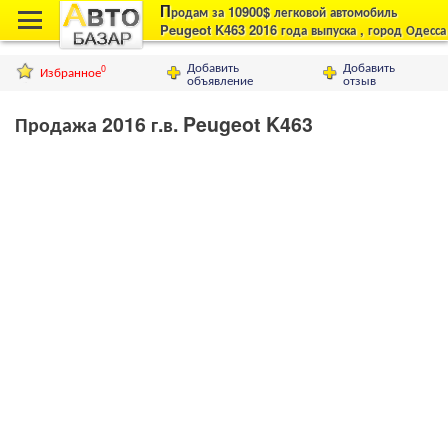
П
родам за 10900$ легковой автомобиль
Peugeot K463 2016 года выпуска , город Одесса
Добавить
Добавить
Избранное
0
объявление
отзыв
Продажа 2016 г.в. Peugeot K463