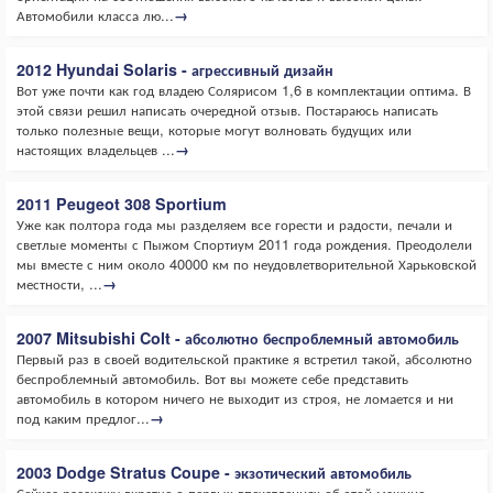
Автомобили класса лю...
→
2012 Hyundai Solaris - агрессивный дизайн
Вот уже почти как год владею Солярисом 1,6 в комплектации оптима. В
этой связи решил написать очередной отзыв. Постараюсь написать
только полезные вещи, которые могут волновать будущих или
настоящих владельцев ...
→
2011 Peugeot 308 Sportium
Уже как полтора года мы разделяем все горести и радости, печали и
светлые моменты с Пыжом Спортиум 2011 года рождения. Преодолели
мы вместе с ним около 40000 км по неудовлетворительной Харьковской
местности, ...
→
2007 Mitsubishi Colt - абсолютно беспроблемный автомобиль
Первый раз в своей водительской практике я встретил такой, абсолютно
беспроблемный автомобиль. Вот вы можете себе представить
автомобиль в котором ничего не выходит из строя, не ломается и ни
под каким предлог...
→
2003 Dodge Stratus Coupe - экзотический автомобиль
Сейчас расскажу вкратце о первых впечатлениях об этой машине.