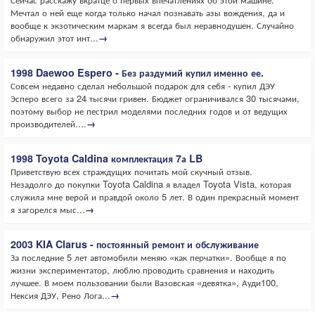
Мечтал о ней еще когда только начал познавать азы вождения, да и
вообще к экзотическим маркам я всегда был неравнодушен. Случайно
обнаружил этот инт...
→
1998 Daewoo Espero - Без раздумий купил именно ее.
Совсем недавно сделал небольшой подарок для себя - купил ДЭУ
Эсперо всего за 24 тысячи гривен. Бюджет ограничивался 30 тысячами,
поэтому выбор не пестрил моделями последних годов и от ведущих
производителей....
→
1998 Toyota Caldina комплектация 7а LB
Приветствую всех страждущих почитать мой скучный отзыв.
Незадолго до покупки Toyota Caldina я владел Toyota Vista, которая
служила мне верой и правдой около 5 лет. В один прекрасный момент
я загорелся мыс...
→
2003 KIA Clarus - постоянный ремонт и обслуживание
За последние 5 лет автомобили меняю «как перчатки». Вообще я по
жизни экспериментатор, люблю проводить сравнения и находить
лучшее. В моем пользовании были Вазовская «девятка», Ауди100,
Нексия ДЭУ, Рено Лога...
→