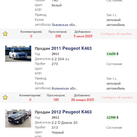
190
Состояние
Цвет
Белый
КПП
Привод
Тип т.с.
Кузов
легковой
автобазар
Львовская
обл.,
Львов
автомобиль
Комментариев:
Просмотров:
Добавлено:
Сообщить об ошибке
0
238
5 июля 2025
Продам
2011 Peugeot K463
Год
2011
11650
$
Двигатель
2.2 204 л.с
Пробег
270
Состояние
Цвет
КПП
Привод
Тип т.с.
Кузов
легковой
автобазар
Волынская
обл.,
Луцк
автомобиль
Комментариев:
Просмотров:
Добавлено:
Сообщить об ошибке
0
185
26 января 2025
Продам
2012 Peugeot K463
Год
2012
12390
$
Двигатель
2.2 D Дизель 204 л.с
Пробег
313
Состояние
Цвет
Черный
КПП