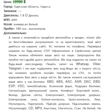
$
10900
Цена:
Город:
Одесская область, Одесса
Таможня:
---.
Двигатель:
1.6 D Дизель.
КПП:
АКП.
Кузов:
универсал Белый.
Пробег:
160 тыс. километров.
Дополнительно:
А також є можливість придбати автомобіль у кредит, лізинг або
за безготівковим розрахунком та за криптовалюту. Інші авто
дивіться на нашому сайті. Усі питання по телефону. Перевірка
машини на будь-якому СТО! Оформлення в Сервісному центрі
Також можна обміняти ваше авто на наше. Запрошуємо Вас
пройти тест-драйв цього автомобіля. Він код надаємо на запит на
будь-який мессенджер. Пишіть запит на Whatsap, Viber,
Telegram і ми вам надішлемо вин код.Якщо ви з іншого міста,
ми можемо зробити онлайн перевірку на СТО, та потім
відправити Вам авто у ваше місто. Ви також можете застрахувати
ваше авто у нас.Безпека: ABD, ABS, ASC, ASR, DSC, EBD,
ESP, VSC, Іммобілайзер, Ксенонові фари, Подушка безпеки,
Сигналізація, Центральний замок, Комфорт: Бортовий комп.,
Велюр, Датчик світла, Електропакет, Електроприв. дзеркал,
Електроприв. скла, Клімат-контроль, Круїз-контроль, Люк,
Мультируль, Парктронік, Підігрів дзеркал, Підсильювач керма,
Мультимедіа: CD, MP3, Акустика, Магнітола, Стан: Не битий, Не