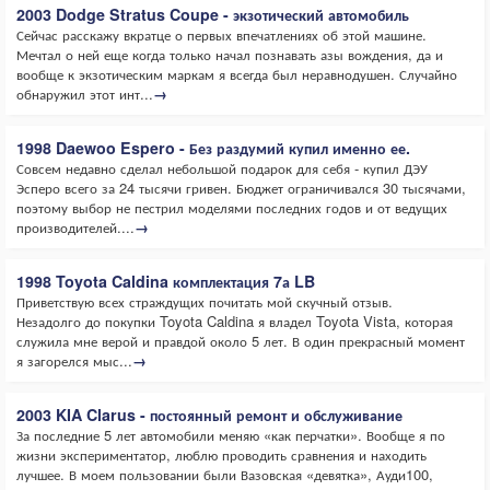
2003 Dodge Stratus Coupe - экзотический автомобиль
Сейчас расскажу вкратце о первых впечатлениях об этой машине.
Мечтал о ней еще когда только начал познавать азы вождения, да и
вообще к экзотическим маркам я всегда был неравнодушен. Случайно
обнаружил этот инт...
→
1998 Daewoo Espero - Без раздумий купил именно ее.
Совсем недавно сделал небольшой подарок для себя - купил ДЭУ
Эсперо всего за 24 тысячи гривен. Бюджет ограничивался 30 тысячами,
поэтому выбор не пестрил моделями последних годов и от ведущих
производителей....
→
1998 Toyota Caldina комплектация 7а LB
Приветствую всех страждущих почитать мой скучный отзыв.
Незадолго до покупки Toyota Caldina я владел Toyota Vista, которая
служила мне верой и правдой около 5 лет. В один прекрасный момент
я загорелся мыс...
→
2003 KIA Clarus - постоянный ремонт и обслуживание
За последние 5 лет автомобили меняю «как перчатки». Вообще я по
жизни экспериментатор, люблю проводить сравнения и находить
лучшее. В моем пользовании были Вазовская «девятка», Ауди100,