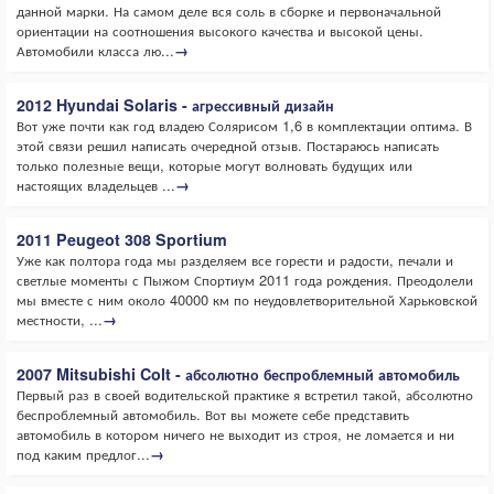
данной марки. На самом деле вся соль в сборке и первоначальной
ориентации на соотношения высокого качества и высокой цены.
Автомобили класса лю...
→
2012 Hyundai Solaris - агрессивный дизайн
Вот уже почти как год владею Солярисом 1,6 в комплектации оптима. В
этой связи решил написать очередной отзыв. Постараюсь написать
только полезные вещи, которые могут волновать будущих или
настоящих владельцев ...
→
2011 Peugeot 308 Sportium
Уже как полтора года мы разделяем все горести и радости, печали и
светлые моменты с Пыжом Спортиум 2011 года рождения. Преодолели
мы вместе с ним около 40000 км по неудовлетворительной Харьковской
местности, ...
→
2007 Mitsubishi Colt - абсолютно беспроблемный автомобиль
Первый раз в своей водительской практике я встретил такой, абсолютно
беспроблемный автомобиль. Вот вы можете себе представить
автомобиль в котором ничего не выходит из строя, не ломается и ни
под каким предлог...
→