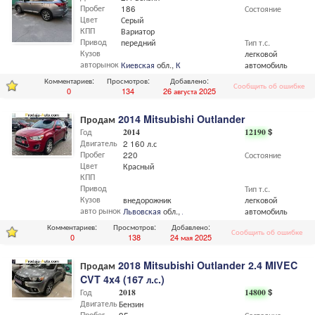
Пробег
186
Состояние
Цвет
Серый
КПП
Вариатор
Привод
передний
Тип т.с.
Кузов
легковой
авторынок
Киевская
обл.,
Киев
автомобиль
Комментариев:
Просмотров:
Добавлено:
Сообщить об ошибке
0
134
26 августа 2025
Продам
2014 Mitsubishi Outlander
Год
2014
12190
$
Двигатель
2 160 л.с
Пробег
220
Состояние
Цвет
Красный
КПП
Привод
Тип т.с.
Кузов
внедорожник
легковой
авто рынок
Львовская
обл.,
Львов
автомобиль
Комментариев:
Просмотров:
Добавлено:
Сообщить об ошибке
0
138
24 мая 2025
Продам
2018 Mitsubishi Outlander 2.4 MIVEC
CVT 4x4 (167 л.с.)
Год
2018
14800
$
Двигатель
Бензин
Пробег