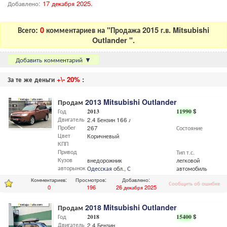
Добавлено:
17 декабря 2025.
Всего:
0
комментариев на "Продажа 2015 г.в. Mitsubishi
Outlander ".
Добавить комментарий
▼
За те же деньги
+\- 20%
:
Продам
2013 Mitsubishi Outlander
Год
2013
11990
$
Двигатель
2.4 Бензин 166 л.с
Пробег
267
Состояние
Цвет
Коричневый
КПП
Привод
Тип т.с.
Кузов
внедорожник
легковой
авторынок
Одесская
обл.,
Одесса
автомобиль
Комментариев:
Просмотров:
Добавлено:
Сообщить об ошибке
0
196
26 декабря 2025
Продам
2018 Mitsubishi Outlander
Год
2018
15400
$
Двигатель
2.4 Бензин