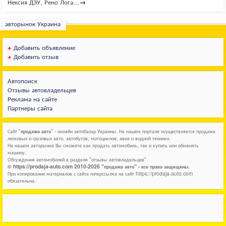
Нексия ДЭУ, Рено Лога...
→
авторынок Украина
+
Добавить объявление
+
Добавить отзыв
Автопоиск
Отзывы автовладельцев
Реклама на сайте
Партнеры сайта
Сайт "
продажа авто
" - онлайн автобазар Украины. На нашем портале осуществляется продажа
легковых и грузовых авто, автобусов, мотоциклов, авиа и водной техники.
На нашем авторынке Вы сможете как продать автомобиль, так и купить или обменять
машину.
Обсуждение автомобилей в разделе "отзывы автовладельцев".
© https://prodaja-auto.com 2010-2026 "продажа авто" - все права защищены.
При копировании материалов с сайта гиперссылка на сайт https://prodaja-auto.com
обязательна.