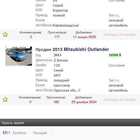
95
Состояние
Цвет
Серый
КПП
Вариатор
Привод
полный
Тип т.с.
Кузов
легковой
автобазар
Кировоградская
обл.
автомобиль
Комментариев:
Просмотров:
Добавлено:
Сообщить об ошибке
0
171
11 января 2025
Продам
2013 Mitsubishi Outlander
Год
2013
10500
$
Двигатель
2 Бензин
Пробег
135
Состояние
Цвет
Синий
КПП
АКП
Привод
передний
Тип т.с.
Кузов
кроссовер
легковой
авто базар
Одесская
обл.,
Одесса
автомобиль
Комментариев:
Просмотров:
Добавлено:
Сообщить об ошибке
0
182
25 декабря 2024
Курсы валют