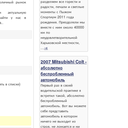
разделяем все горести и
толичный рынок
радости, печали и светлые
моменты с Пыжом
 актуальную
Спортиум 2011 года
айти у нас в
рождения. Преодолели мы
..
вместе с ним около 40000
км по
неудовлетворительной
Харьковской местности,
...
→
2007 Mitsubishi Colt -
абсолютно
беспроблемный
автомобиль
ть в списке)
Первый раз в своей
водительской практике я
встретил такой, абсолютно
беспроблемный
автомобиль. Вот вы можете
себе представить
автомобиль в котором
ничего не выходит из
строя, не ломается и ни