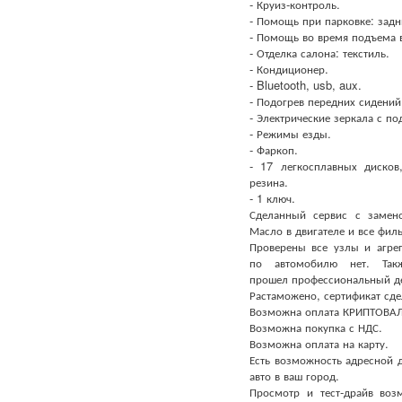
- Круиз-контроль.
- Помощь при парковке: задн
- Помощь во время подъема в
- Отделка салона: текстиль.
- Кондиционер.
- Bluetooth, usb, aux.
- Подогрев передних сидений
- Электрические зеркала с по
- Режимы езды.
- Фаркоп.
- 17 легкосплавных дисков
резина.
- 1 ключ.
Сделанный сервис с замен
Масло в двигателе и все фил
Проверены все узлы и агрег
по автомобилю нет. Так
прошел профессиональный де
Растаможено, сертификат сде
Возможна оплата КРИПТОВА
Возможна покупка с НДС.
Возможна оплата на карту.
Есть возможность адресной 
авто в ваш город.
Просмотр и тест-драйв возм