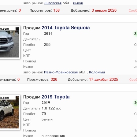
авто рынок
Львовская
обл.,
Львов
ентариев:
0
Просмотров:
158
Добавлено:
3 января 2026
Сооб
Продам
2014 Toyota Sequoia
Год
2014
3
Двигатель
Пробег
255
С
Цвет
КПП
Привод
Т
Кузов
л
авто рынок
Ивано-Франковская
обл.,
Коломыя
ентариев:
0
Просмотров:
326
Добавлено:
17 декабря 2025
Соо
Продам
2019 Toyota
Год
2019
2
Двигатель
1.8 122 л.с
Пробег
79
С
Цвет
Белый
КПП
Привод
Т
Кузов
внедорожник
л