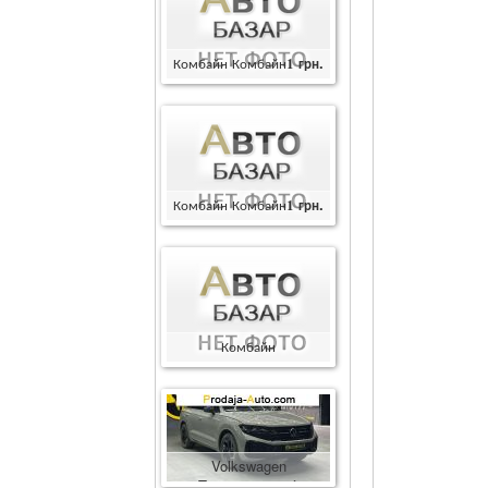
Комбайн Комбайн
1
грн.
Комбайн Комбайн
1
грн.
Комбайн
Комбайн
400000
грн.
Volkswagen
Touareg
86600
$