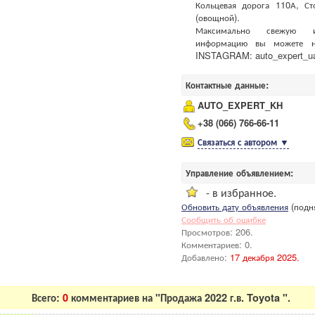
Кольцевая дорога 110А, С
(овощной).
Максимально свежую и
информацию вы можете н
INSTAGRAM: auto_expert_ua
Контактные данные:
AUTO_EXPERT_KH
+38 (066) 766-66-11
Связаться с автором
▼
Управление объявлением:
- в избранное.
Обновить дату объявления
(подня
Сообщить об ошибке
Просмотров: 206.
Комментариев: 0.
Добавлено:
17 декабря 2025.
Всего:
0
комментариев на "Продажа 2022 г.в. Toyota ".