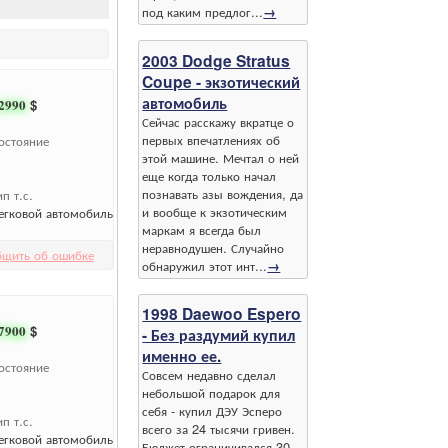
под каким предлог...
→
2003 Dodge Stratus
Coupe - экзотический
автомобиль
2990
$
Сейчас расскажу вкратце о
первых впечатлениях об
остояние
этой машине. Мечтал о ней
еще когда только начал
познавать азы вождения, да
ип т.с.
и вообще к экзотическим
егковой автомобиль
маркам я всегда был
неравнодушен. Случайно
бщить об ошибке
обнаружил этот инт...
→
1998 Daewoo Espero
7900
$
- Без раздумий купил
именно ее.
остояние
Совсем недавно сделал
небольшой подарок для
себя - купил ДЭУ Эсперо
ип т.с.
всего за 24 тысячи гривен.
егковой автомобиль
Бюджет ограничивался 30