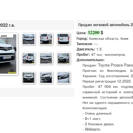
022 г.в.
Продам легковой автомобиль 20
$
32200
Цена:
Город:
Киевская область, Киев
Таможня:
---.
Двигатель:
1.5.
Пробег:
47 тыс. километров.
Дополнительно:
Продам: Toyota Proace Pass
Пригнан из Финляндии. Б
Украине. Год изготовления: 2
Первая регистрация 12.2022.
Пробег: 47 004 км. подтв
сервисной историей и элект
книжкой. Состояние автомоб
Нет ни одного окрашенного э
Комплектация:
- Очень длинный.
- 8+1 мест.
- 2 боковые двери.
- Webasto.