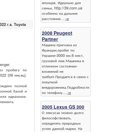
японцев. Идеально для
семьи, http://39.com.ua
особенно на дальние
расстояния....
→
22 г.в. Toyota
2008 Peugeot
Partner
Машина пригнана из
Франции,пробег по
Украине-3000 км.6 мест,
грузовой люк.Машинка в
enger.
отличном состоянии-
ез пробега по
вложений не
022 (09 месяц).
требует.Продается в связи с
покупкой
ерждено полной
внедорожника.Подробности
ронной базой и
по телефону....
→
иля идеальное.
лемента.
2005 Lexus GS 300
О лексусах можно долго
философствовать,
определять природных
успех данной марки. На