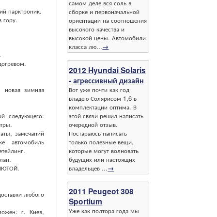
самом деле вся соль в
ий парктроник.
сборке и первоначальной
 гору.
ориентации на соотношения
высокого качества и
высокой цены. Автомобили
класса лю...
→
.
догревом.
2012 Hyundai Solaris
- агрессивный дизайн
Вот уже почти как год
, новая зимняя
владею Солярисом 1,6 в
комплектации оптима. В
этой связи решил написать
ой следующего:
очередной отзыв.
ьтры.
Постараюсь написать
аты, замечаний
только полезные вещи,
же автомобиль
которые могут волновать
тейлинг.
будущих или настоящих
лан.
владельцев ...
→
ЛЮТОЙ.
2011 Peugeot 308
доставки любого
Sportium
Уже как полтора года мы
ожен: г. Киев,