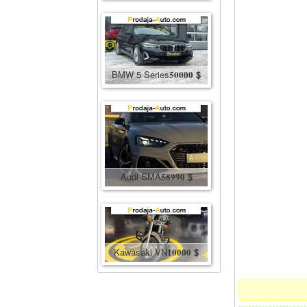
BMW 5 Series
50000
$
Audi SMA
58990
$
Kawasaki VN
10000
$