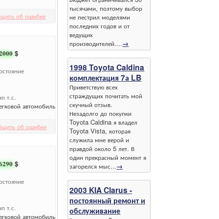
тысячами, поэтому выбор
щить об ошибке
не пестрил моделями
последних годов и от
ведущих
производителей....
→
2000
$
1998 Toyota Caldina
остояние
комплектация 7а LB
Приветствую всех
страждущих почитать мой
ип т.с.
скучный отзыв.
егковой автомобиль
Незадолго до покупки
Toyota Caldina я владел
бщить об ошибке
Toyota Vista, которая
служила мне верой и
правдой около 5 лет. В
один прекрасный момент я
6290
$
загорелся мыс...
→
остояние
2003 KIA Clarus -
постоянный ремонт и
ип т.с.
обслуживание
егковой автомобиль