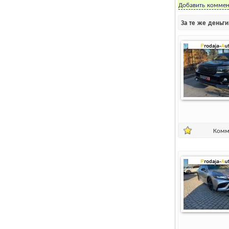
Добавить коммен
За те же деньг
Комм