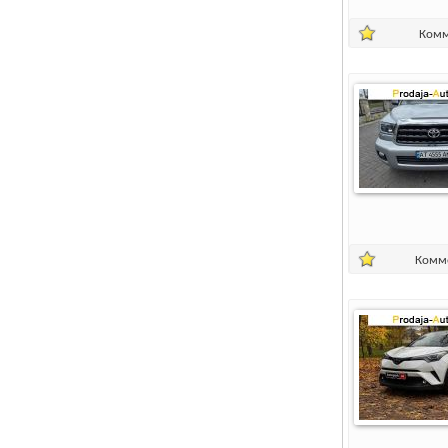
Комм
Комм