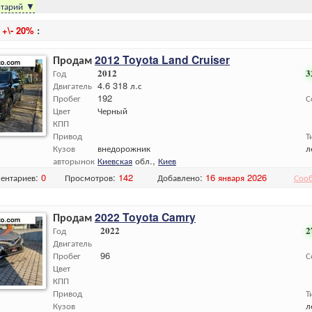
тарий
▼
и
+\- 20%
:
Продам
2012 Toyota Land Cruiser
Год
2012
3
Двигатель
4.6 318 л.с
Пробег
192
С
Цвет
Черный
КПП
Привод
Т
Кузов
внедорожник
л
авторынок
Киевская
обл.,
Киев
ентариев:
0
Просмотров:
142
Добавлено:
16 января 2026
Соо
Продам
2022 Toyota Camry
Год
2022
2
Двигатель
Пробег
96
С
Цвет
КПП
Привод
Т
Кузов
л