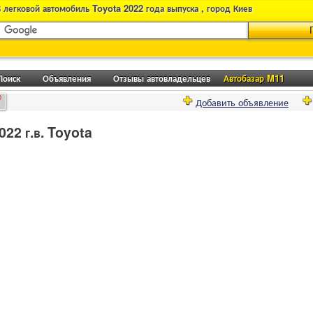
 легковой автомобиль Toyota 2022 года выпуска , город Киев
Поиск
Объявления
Отзывы автовладельцев
Автобазар M11
0
Добавить объявление
22 г.в. Toyota