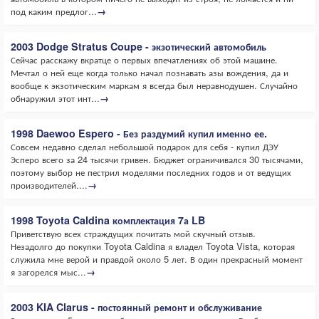
под каким предлог...
→
2003 Dodge Stratus Coupe - экзотический автомобиль
Сейчас расскажу вкратце о первых впечатлениях об этой машине.
Мечтал о ней еще когда только начал познавать азы вождения, да и
вообще к экзотическим маркам я всегда был неравнодушен. Случайно
обнаружил этот инт...
→
1998 Daewoo Espero - Без раздумий купил именно ее.
Совсем недавно сделал небольшой подарок для себя - купил ДЭУ
Эсперо всего за 24 тысячи гривен. Бюджет ограничивался 30 тысячами,
поэтому выбор не пестрил моделями последних годов и от ведущих
производителей....
→
1998 Toyota Caldina комплектация 7а LB
Приветствую всех страждущих почитать мой скучный отзыв.
Незадолго до покупки Toyota Caldina я владел Toyota Vista, которая
служила мне верой и правдой около 5 лет. В один прекрасный момент
я загорелся мыс...
→
2003 KIA Clarus - постоянный ремонт и обслуживание