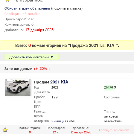
Обновить дату объявления
(поднять в списке)
Сообщить об ошибке
Просмотров: 237.
Комментариев: 0.
Добавлено:
17 декабря 2025.
Всего:
0
комментариев на "Продажа 2021 г.в. KIA ".
Добавить комментарий
▼
За те же деньги
+\- 20%
:
Продам
2021 KIA
Год
2021
20490
$
Двигатель
Пробег
129
Состояние
Цвет
КПП
Привод
Тип т.с.
Кузов
легковой
авторынок
Винницкая
обл.,
Винница
автомобиль
Комментариев:
Просмотров:
Добавлено:
Сообщить об ошибке
0
217
2 января 2026