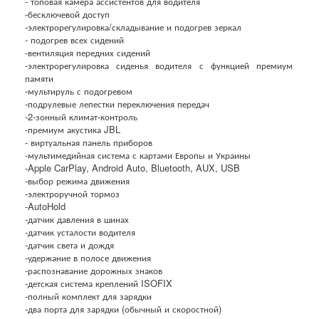
- топовая камера ассистентов для водителя
-бесключевой доступ
-электрорегулировка/складывание и подогрев зеркал
- подогрев всех сидений
-вентиляция передних сидений
-электрорегулировка сиденья водителя с функцией премиум
памяти
-мультируль с подогревом
-подрулевые лепестки переключения передач
-2-зонный климат-контроль
-премиум акустика JBL
- виртуальная панель приборов
-мультимедийная система с картами Европы и Украины
-Apple CarPlay, Android Auto, Bluetooth, AUX, USB
-выбор режима движения
-электроручной тормоз
-AutoHold
-датчик давления в шинах
-датчик усталости водителя
-датчик света и дождя
-удержание в полосе движения
-распознавание дорожных знаков
-детская система креплений ISOFIX
-полный комплект для зарядки
-два порта для зарядки (обычный и скоростной)