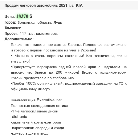
Продам легковой автомобиль 2021 г.в. KIA
$
18370
Цена:
Город:
Волынская область, Луцк
Таможня:
---.
Пробег:
117 тыс. километров.
Дополнительно:
Только что привезенное авто из Европы. Полностью растаможено
и готово к первой постановке на учет в Украине!
• Машина в очень хорошем состоянии! Как технически, так и
визуально!
•Присутствует перекраска задней правой арки с надпилом на
дверцу, что бьется до 200 микрон! Видео с толщиномером
краски предоставлю по требованию.
•Пробег 100% оригинальный, подтвержденный заездами на ТО к
официальному дилеру.
Комплектация Executiveline:
Полностью светодиодная оптика
-17-е легкосплавные диски
-distronic
-адаптивный круиз-контроль
-парктроники спереди и сзади
-камера заднего вида