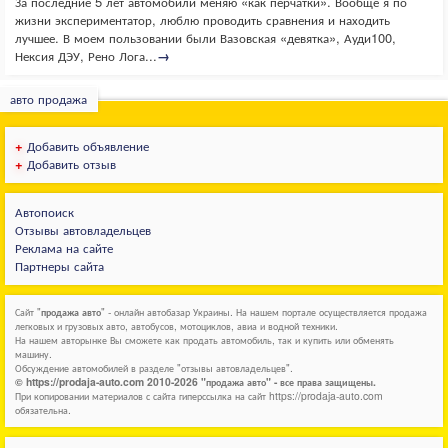
За последние 5 лет автомобили меняю «как перчатки». Вообще я по
жизни экспериментатор, люблю проводить сравнения и находить
лучшее. В моем пользовании были Вазовская «девятка», Ауди100,
Нексия ДЭУ, Рено Лога...
→
авто продажа
+
Добавить объявление
+
Добавить отзыв
Автопоиск
Отзывы автовладельцев
Реклама на сайте
Партнеры сайта
Сайт "
продажа авто
" - онлайн автобазар Украины. На нашем портале осуществляется продажа
легковых и грузовых авто, автобусов, мотоциклов, авиа и водной техники.
На нашем авторынке Вы сможете как продать автомобиль, так и купить или обменять
машину.
Обсуждение автомобилей в разделе "отзывы автовладельцев".
© https://prodaja-auto.com 2010-2026 "продажа авто" - все права защищены.
При копировании материалов с сайта гиперссылка на сайт https://prodaja-auto.com
обязательна.