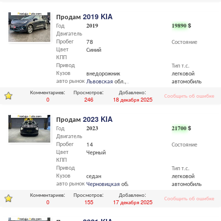
Продам
2019 KIA
Год
2019
19890
$
Двигатель
Пробег
78
Состояние
Цвет
Синий
КПП
Привод
Тип т.с.
Кузов
внедорожник
легковой
авто рынок
Львовская
обл.,
Львов
автомобиль
Комментариев:
Просмотров:
Добавлено:
Сообщить об ошибке
0
246
18 декабря 2025
Продам
2023 KIA
Год
2023
21700
$
Двигатель
Пробег
14
Состояние
Цвет
Черный
КПП
Привод
Тип т.с.
Кузов
седан
легковой
авто рынок
Черновицкая
обл.,
Черновцы
автомобиль
Комментариев:
Просмотров:
Добавлено:
Сообщить об ошибке
0
155
17 декабря 2025