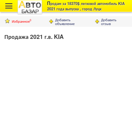
П
родам за 18370$ легковой автомобиль KIA
2021 года выпуска , город Луцк
Добавить
Добавить
Избранное
0
объявление
отзыв
Продажа 2021 г.в. KIA