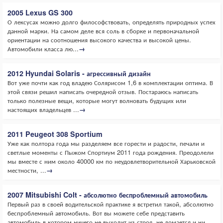
2005 Lexus GS 300
О лексусах можно долго философствовать, определять природных успех
данной марки. На самом деле вся соль в сборке и первоначальной
ориентации на соотношения высокого качества и высокой цены.
Автомобили класса лю...
→
2012 Hyundai Solaris - агрессивный дизайн
Вот уже почти как год владею Солярисом 1,6 в комплектации оптима. В
этой связи решил написать очередной отзыв. Постараюсь написать
только полезные вещи, которые могут волновать будущих или
настоящих владельцев ...
→
2011 Peugeot 308 Sportium
Уже как полтора года мы разделяем все горести и радости, печали и
светлые моменты с Пыжом Спортиум 2011 года рождения. Преодолели
мы вместе с ним около 40000 км по неудовлетворительной Харьковской
местности, ...
→
2007 Mitsubishi Colt - абсолютно беспроблемный автомобиль
Первый раз в своей водительской практике я встретил такой, абсолютно
беспроблемный автомобиль. Вот вы можете себе представить
автомобиль в котором ничего не выходит из строя, не ломается и ни