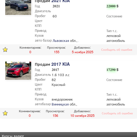
Продам
2021 KIA
Год
2021
22000
$
Двигатель
Пробег
60
Состояние
Цвет
КПП
Привод
Тип т.с.
Кузов
легковой
авто базар
Львовская
обл.,
Львов
автомобиль
Комментариев:
Просмотров:
Добавлено:
Сообщить об ошибке
0
155
5 ноября 2025
Продам
2017 KIA
Год
2017
17290
$
Двигатель
1.6 103 л.с
Пробег
82
Состояние
Цвет
Красный
КПП
Привод
Тип т.с.
Кузов
внедорожник
легковой
автобазар
Винницкая
обл.,
Винница
автомобиль
Комментариев:
Просмотров:
Добавлено:
Сообщить об ошибке
0
156
10 октября 2025
Курсы валют