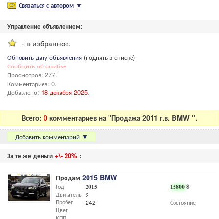
Связаться с автором
▼
Управление объявлением:
- в избранное.
Обновить дату объявления
(поднять в списке)
Сообщить об ошибке
Просмотров: 277.
Комментариев: 0.
Добавлено:
18 декабря 2025.
Всего:
0
комментариев на "Продажа 2011 г.в. BMW ".
Добавить комментарий
▼
За те же деньги
+\- 20%
:
Продам
2015 BMW
Год
2015
15800
$
Двигатель
2
Пробег
242
Состояние
Цвет
КПП