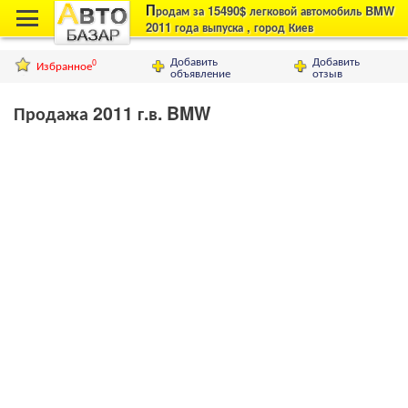
П
родам за 15490$ легковой автомобиль BMW
2011 года выпуска , город Киев
Добавить
Добавить
Избранное
0
объявление
отзыв
Продажа 2011 г.в. BMW