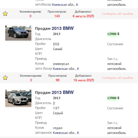
автобазар
Киевская
обл.,
Киев
автомобиль
Комментариев:
Просмотров:
Добавлено:
Сообщить об ошибке
0
143
6 августа 2025
Продам
2013 BMW
Год
2013
12900
$
Двигатель
Пробег
202
Состояние
Цвет
Синий
КПП
Привод
Тип т.с.
Кузов
универсал
легковой
авто базар
Киевская
обл.,
Киев
автомобиль
Комментариев:
Просмотров:
Добавлено:
Сообщить об ошибке
0
99
16 июля 2025
Продам
2013 BMW
Год
2013
13900
$
Двигатель
2
Пробег
137
Состояние
Цвет
Серый
КПП
Привод
Тип т.с.
Кузов
седан
легковой
авторынок
Киевская
обл.,
Киев
автомобиль