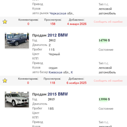
Привод
Тип т.с.
Кузов
легковой
авто рынок
Черкасская
обл.,
Черкассы
автомобиль
Комментариев:
Просмотров:
Добавлено:
Сообщить об ошибке
0
158
4 января 2026
Продам
2012 BMW
Год
2012
14790
$
Двигатель
2
Пробег
115
Состояние
Цвет
Черный
КПП
Привод
Тип т.с.
Кузов
седан
легковой
авто базар
Киевская
обл.,
Киев
автомобиль
Комментариев:
Просмотров:
Добавлено:
Сообщить об ошибке
0
118
6 ноября 2025
Продам
2015 BMW
Год
2015
13990
$
Двигатель
Пробег
185
Состояние
Цвет
КПП
Привод
Тип т.с.
Кузов
легковой