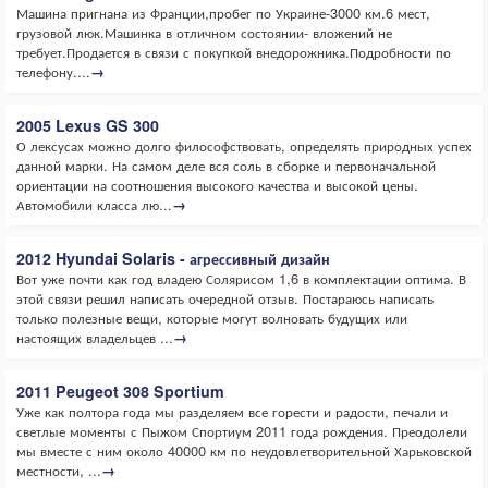
Машина пригнана из Франции,пробег по Украине-3000 км.6 мест,
грузовой люк.Машинка в отличном состоянии- вложений не
требует.Продается в связи с покупкой внедорожника.Подробности по
телефону....
→
2005 Lexus GS 300
О лексусах можно долго философствовать, определять природных успех
данной марки. На самом деле вся соль в сборке и первоначальной
ориентации на соотношения высокого качества и высокой цены.
Автомобили класса лю...
→
2012 Hyundai Solaris - агрессивный дизайн
Вот уже почти как год владею Солярисом 1,6 в комплектации оптима. В
этой связи решил написать очередной отзыв. Постараюсь написать
только полезные вещи, которые могут волновать будущих или
настоящих владельцев ...
→
2011 Peugeot 308 Sportium
Уже как полтора года мы разделяем все горести и радости, печали и
светлые моменты с Пыжом Спортиум 2011 года рождения. Преодолели
мы вместе с ним около 40000 км по неудовлетворительной Харьковской
местности, ...
→