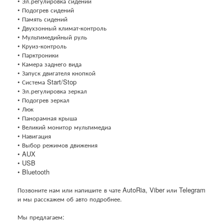
• Эл.регулировка сидений
• Подогрев сидений
• Память сидений
• Двухзонный климат-контроль
• Мультимедийный руль
• Круиз-контроль
• Парктроники
• Камера заднего вида
• Запуск двигателя кнопкой
• Система Start/Stop
• Эл.регулировка зеркал
• Подогрев зеркал
• Люк
• Панорамная крыша
• Великий монитор мультимедиа
• Навигация
• Выбор режимов движения
• AUX
• USB
• Bluetooth
Позвоните нам или напишите в чате AutoRia, Viber или Telegram
и мы расскажем об авто подробнее.
Мы предлагаем: