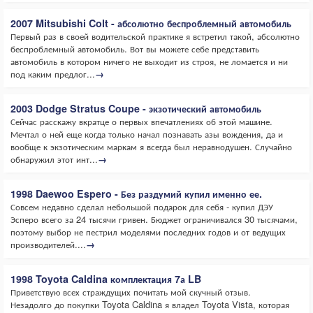
2007 Mitsubishi Colt - абсолютно беспроблемный автомобиль
Первый раз в своей водительской практике я встретил такой, абсолютно
беспроблемный автомобиль. Вот вы можете себе представить
автомобиль в котором ничего не выходит из строя, не ломается и ни
под каким предлог...
→
2003 Dodge Stratus Coupe - экзотический автомобиль
Сейчас расскажу вкратце о первых впечатлениях об этой машине.
Мечтал о ней еще когда только начал познавать азы вождения, да и
вообще к экзотическим маркам я всегда был неравнодушен. Случайно
обнаружил этот инт...
→
1998 Daewoo Espero - Без раздумий купил именно ее.
Совсем недавно сделал небольшой подарок для себя - купил ДЭУ
Эсперо всего за 24 тысячи гривен. Бюджет ограничивался 30 тысячами,
поэтому выбор не пестрил моделями последних годов и от ведущих
производителей....
→
1998 Toyota Caldina комплектация 7а LB
Приветствую всех страждущих почитать мой скучный отзыв.
Незадолго до покупки Toyota Caldina я владел Toyota Vista, которая