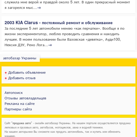
служила мне верой и правдой около 5 лет. В один прекрасный момент
я загорелся мыс...
→
2003 KIA Clarus - постоянный ремонт и обслуживание
За последние 5 лет автомобили меняю «как перчатки». Вообще я по
жизни экспериментатор, люблю проводить сравнения и находить
лучшее. В моем пользовании были Вазовская «девятка», Ауди100,
Нексия ДЭУ, Рено Лога...
→
автобазар Украины
+
Добавить объявление
+
Добавить отзыв
Автопоиск
Отзывы автовладельцев
Реклама на сайте
Партнеры сайта
Сайт "
продажа авто
" - онлайн автобазар Украины. На нашем портале осуществляется продажа
легковых и грузовых авто, автобусов, мотоциклов, авиа и водной техники.
На нашем авторынке Вы сможете как продать автомобиль, так и купить или обменять
машину.