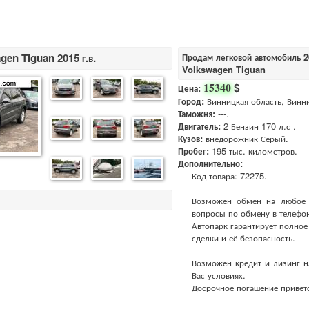
gen Tiguan 2015 г.в.
Продам легковой автомобиль 20
Volkswagen Tiguan
$
15340
Цена:
Город:
Винницкая область, Винн
Таможня:
---.
Двигатель:
2 Бензин 170 л.с .
Кузов:
внедорожник Серый.
Пробег:
195 тыс. километров.
Дополнительно:
Код товара: 72275.
Возможен обмен на любое ав
вопросы по обмену в телефо
Автопарк гарантирует полно
сделки и её безопасность.
Возможен кредит и лизинг н
Вас условиях.
Досрочное погашение приветс