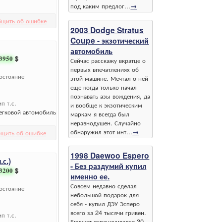
под каким предлог...
→
бщить об ошибке
2003 Dodge Stratus
Coupe - экзотический
автомобиль
3950
$
Сейчас расскажу вкратце о
первых впечатлениях об
остояние
этой машине. Мечтал о ней
еще когда только начал
познавать азы вождения, да
ип т.с.
и вообще к экзотическим
егковой автомобиль
маркам я всегда был
неравнодушен. Случайно
обнаружил этот инт...
→
щить об ошибке
1998 Daewoo Espero
с.)
- Без раздумий купил
3200
$
именно ее.
Совсем недавно сделал
остояние
небольшой подарок для
себя - купил ДЭУ Эсперо
всего за 24 тысячи гривен.
ип т.с.
Бюджет ограничивался 30