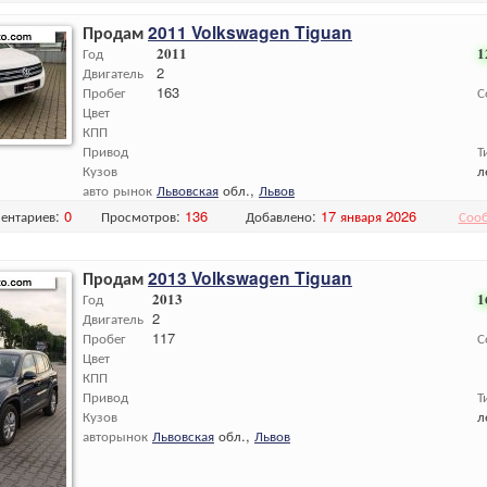
Продам
2011 Volkswagen Tiguan
Год
2011
1
Двигатель
2
Пробег
163
С
Цвет
КПП
Привод
Т
Кузов
л
авто рынок
Львовская
обл.,
Львов
ентариев:
0
Просмотров:
136
Добавлено:
17 января 2026
Соо
Продам
2013 Volkswagen Tiguan
Год
2013
1
Двигатель
2
Пробег
117
С
Цвет
КПП
Привод
Т
Кузов
л
авторынок
Львовская
обл.,
Львов