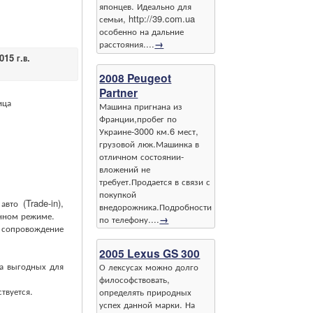
японцев. Идеально для
семьи, http://39.com.ua
особенно на дальние
расстояния....
→
15 г.в.
2008 Peugeot
Partner
ица
Машина пригнана из
Франции,пробег по
Украине-3000 км.6 мест,
грузовой люк.Машинка в
отличном состоянии-
вложений не
требует.Продается в связи с
покупкой
то (Trade-in),
внедорожника.Подробности
нном режиме.
по телефону....
→
е сопровождение
2005 Lexus GS 300
а выгодных для
О лексусах можно долго
философствовать,
твуется.
определять природных
успех данной марки. На