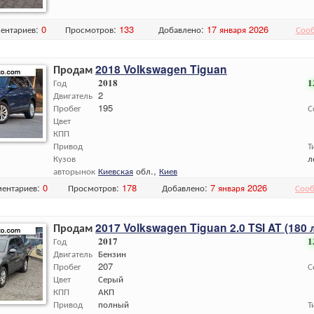
ентариев:
0
Просмотров:
133
Добавлено:
17 января 2026
Соо
Продам
2018 Volkswagen Tiguan
Год
2018
1
Двигатель
2
Пробег
195
С
Цвет
КПП
Привод
Т
Кузов
л
авторынок
Киевская
обл.,
Киев
ентариев:
0
Просмотров:
178
Добавлено:
7 января 2026
Сооб
Продам
2017 Volkswagen Tiguan 2.0 TSI AT (180 л.
Год
2017
1
Двигатель
Бензин
Пробег
207
С
Цвет
Серый
КПП
АКП
Привод
полный
Т