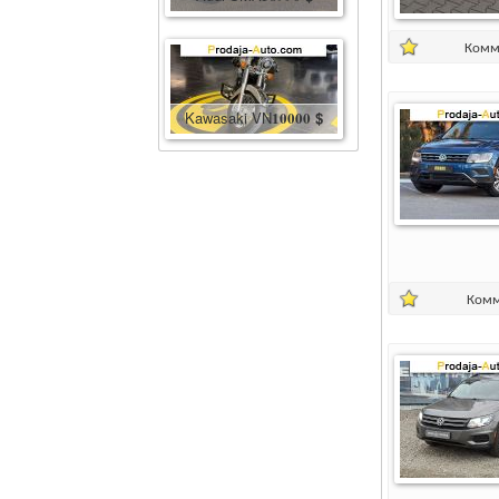
Комм
Kawasaki VN
10000
$
Комм