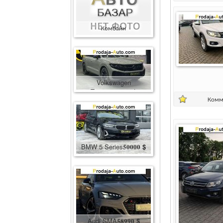
Комбайн
Комбайн
400000
грн.
Volkswagen
Touareg
86600
$
Комм
BMW 5 Series
50000
$
Audi SMA
58990
$