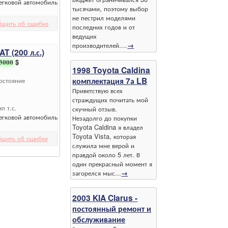
егковой автомобиль
тысячами, поэтому выбор
не пестрил моделями
бщить об ошибке
последних годов и от
ведущих
производителей....
→
T (200 л.с.)
3000
$
1998 Toyota Caldina
комплектация 7а LB
остояние
Приветствую всех
страждущих почитать мой
ип т.с.
скучный отзыв.
егковой автомобиль
Незадолго до покупки
Toyota Caldina я владел
Toyota Vista, которая
бщить об ошибке
служила мне верой и
правдой около 5 лет. В
один прекрасный момент я
загорелся мыс...
→
2003 KIA Clarus -
постоянный ремонт и
обслуживание