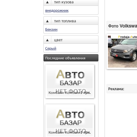
▲
тип кузова
внедорожник
▲
тип топлива
Фото Volkswa
Бензин
▲
цвет
Серый
Последние объявления
Реклама:
Комбайн Комбайн
1
грн.
Комбайн Комбайн
1
грн.