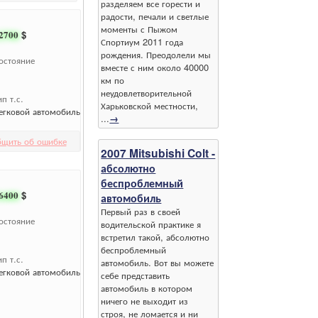
разделяем все горести и
радости, печали и светлые
моменты с Пыжом
2700
$
Спортиум 2011 года
рождения. Преодолели мы
остояние
вместе с ним около 40000
км по
неудовлетворительной
ип т.с.
Харьковской местности,
егковой автомобиль
...
→
бщить об ошибке
2007 Mitsubishi Colt -
абсолютно
беспроблемный
6400
$
автомобиль
Первый раз в своей
остояние
водительской практике я
встретил такой, абсолютно
беспроблемный
ип т.с.
автомобиль. Вот вы можете
егковой автомобиль
себе представить
автомобиль в котором
ничего не выходит из
строя, не ломается и ни