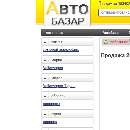
П
родам за 15340$
Автопоиск
Aвтобазар
▲
тип т.с.
Избранное
Легковой автомобиль
Продажа 20
▲
марка
Volkswagen
▲
модель
Volkswagen Tiguan
▲
область
Винницкая
▲
город
Винница