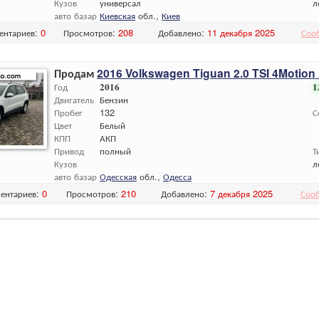
Кузов
универсал
л
авто базар
Киевская
обл.,
Киев
ентариев:
0
Просмотров:
208
Добавлено:
11 декабря 2025
Соо
Продам
2016 Volkswagen Tiguan 2.0 TSI 4Motion A
Год
2016
1
Двигатель
Бензин
Пробег
132
С
Цвет
Белый
КПП
АКП
Привод
полный
Т
Кузов
л
авто базар
Одесская
обл.,
Одесса
ентариев:
0
Просмотров:
210
Добавлено:
7 декабря 2025
Соо