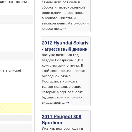
рите на нашем
самом деле вся соль в
сборке и первоначальной
ориентации на соотношения
высокого качества и
высокой цены. Автомобили
класса лю...
→
2012 Hyundai Solaris
- агрессивный дизайн
Вот уже почти как год
владею Солярисом 1,6 в
комплектации оптима. В
ть в списке)
этой связи решил написать
очередной отзыв.
Постараюсь написать
только полезные вещи,
которые могут волновать
будущих или настоящих
владельцев ...
→
".
2011 Peugeot 308
Sportium
Уже как полтора года мы