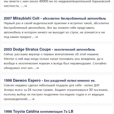
мы вместе с ним около 40000 км по неудовлетворительной Харьковской
местности, ...
→
2007 Mitsubishi Colt - абсолютно беспроблемный автомобиль
Первый раз в своей водительской практике я встретил такой, абсолютно
беспроблемный автомобиль. Вот вы можете себе представить
автомобиль в котором ничего не выходит из строя, не ломается и ни
под каким предлог...
→
2003 Dodge Stratus Coupe - экзотический автомобиль
Сейчас расскажу вкратце о первых впечатлениях об этой машине.
Мечтал о ней еще когда только начал познавать азы вождения, да и
вообще к экзотическим маркам я всегда был неравнодушен. Случайно
обнаружил этот инт...
→
1998 Daewoo Espero - Без раздумий купил именно ее.
Совсем недавно сделал небольшой подарок для себя - купил ДЭУ
Эсперо всего за 24 тысячи гривен. Бюджет ограничивался 30 тысячами,
поэтому выбор не пестрил моделями последних годов и от ведущих
производителей....
→
1998 Toyota Caldina комплектация 7а LB