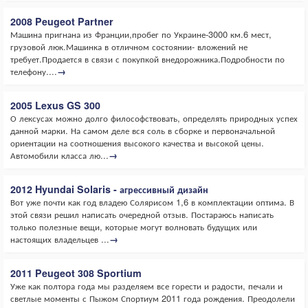
2008 Peugeot Partner
Машина пригнана из Франции,пробег по Украине-3000 км.6 мест,
грузовой люк.Машинка в отличном состоянии- вложений не
требует.Продается в связи с покупкой внедорожника.Подробности по
телефону....
→
2005 Lexus GS 300
О лексусах можно долго философствовать, определять природных успех
данной марки. На самом деле вся соль в сборке и первоначальной
ориентации на соотношения высокого качества и высокой цены.
Автомобили класса лю...
→
2012 Hyundai Solaris - агрессивный дизайн
Вот уже почти как год владею Солярисом 1,6 в комплектации оптима. В
этой связи решил написать очередной отзыв. Постараюсь написать
только полезные вещи, которые могут волновать будущих или
настоящих владельцев ...
→
2011 Peugeot 308 Sportium
Уже как полтора года мы разделяем все горести и радости, печали и
светлые моменты с Пыжом Спортиум 2011 года рождения. Преодолели