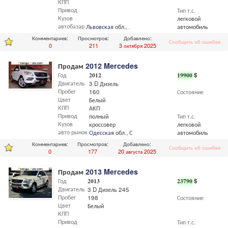
КПП
Привод
Тип т.с.
Кузов
легковой
автобазар
Львовская
обл.,
Львов
автомобиль
Комментариев:
Просмотров:
Добавлено:
Сообщить об ошибке
0
211
3 октября 2025
Продам
2012 Mercedes
Год
2012
19900
$
Двигатель
3 D Дизель
Пробег
160
Состояние
Цвет
Белый
КПП
АКП
Привод
полный
Тип т.с.
Кузов
кроссовер
легковой
авто рынок
Одесская
обл.,
Одесса
автомобиль
Комментариев:
Просмотров:
Добавлено:
Сообщить об ошибке
0
177
20 августа 2025
Продам
2013 Mercedes
Год
2013
23790
$
Двигатель
3 D Дизель 245 л.с
Пробег
198
Состояние
Цвет
Белый
КПП
Привод
Тип т.с.