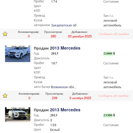
Пробег
174
Состояние
Цвет
КПП
Привод
Тип т.с.
Кузов
легковой
авторынок
Закарпатская
обл.,
Мукачево
автомобиль
Комментариев:
Просмотров:
Добавлено:
Сообщить об ошибке
0
280
20 декабря 2025
Продам
2013 Mercedes
Год
2013
21000
$
Двигатель
Пробег
167
Состояние
Цвет
КПП
Привод
Тип т.с.
Кузов
легковой
авто базар
Волынская
обл.,
Луцк
автомобиль
Комментариев:
Просмотров:
Добавлено:
Сообщить об ошибке
0
239
3 октября 2025
Продам
2013 Mercedes
Год
2013
23300
$
Двигатель
3
Пробег
139
Состояние
Цвет
Белый