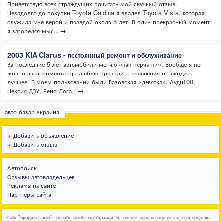
Приветствую всех страждущих почитать мой скучный отзыв.
Незадолго до покупки Toyota Caldina я владел Toyota Vista, которая
служила мне верой и правдой около 5 лет. В один прекрасный момент
я загорелся мыс...
→
2003 KIA Clarus - постоянный ремонт и обслуживание
За последние 5 лет автомобили меняю «как перчатки». Вообще я по
жизни экспериментатор, люблю проводить сравнения и находить
лучшее. В моем пользовании были Вазовская «девятка», Ауди100,
Нексия ДЭУ, Рено Лога...
→
авто базар Украина
+
Добавить объявление
+
Добавить отзыв
Автопоиск
Отзывы автовладельцев
Реклама на сайте
Партнеры сайта
Сайт "
продажа авто
" - онлайн автобазар Украины. На нашем портале осуществляется продажа