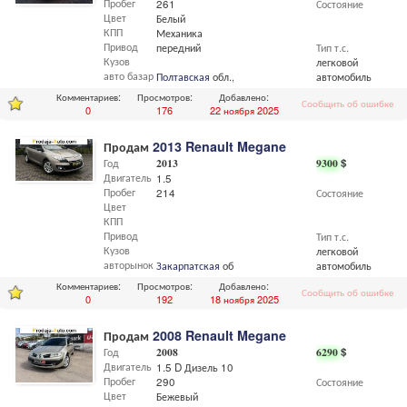
Пробег
261
Состояние
Цвет
Белый
КПП
Механика
Привод
передний
Тип т.с.
Кузов
легковой
авто базар
Полтавская
обл.,
Полтава
автомобиль
Комментариев:
Просмотров:
Добавлено:
Сообщить об ошибке
0
176
22 ноября 2025
Продам
2013 Renault Megane
Год
2013
9300
$
Двигатель
1.5
Пробег
214
Состояние
Цвет
КПП
Привод
Тип т.с.
Кузов
легковой
авторынок
Закарпатская
обл.,
Мукачево
автомобиль
Комментариев:
Просмотров:
Добавлено:
Сообщить об ошибке
0
192
18 ноября 2025
Продам
2008 Renault Megane
Год
2008
6290
$
Двигатель
1.5 D Дизель 106 л.с
Пробег
290
Состояние
Цвет
Бежевый