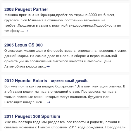
2008 Peugeot Partner
Машина пригнана из Франции,пробег по Украине-3000 км.6 мест,
грузовой люк.Машинка в отличном состоянии- вложений не
требует.Продается в связи с покупкой внедорожника.Подробности по
телефону....
→
2005 Lexus GS 300
О лексусах можно долго философствовать, определять природных успех
данной марки. На самом деле вся соль в сборке и первоначальной
ориентации на соотношения высокого качества и высокой цены.
Автомобили класса лю...
→
2012 Hyundai Solaris - агрессивный дизайн
Вот уже почти как год владею Солярисом 1,6 в комплектации оптима. В
этой связи решил написать очередной отзыв. Постараюсь написать
только полезные вещи, которые могут волновать будущих или
настоящих владельцев ...
→
2011 Peugeot 308 Sportium
Уже как полтора года мы разделяем все горести и радости, печали и
светлые моменты с Пыжом Спортиум 2011 года рождения. Преодолели