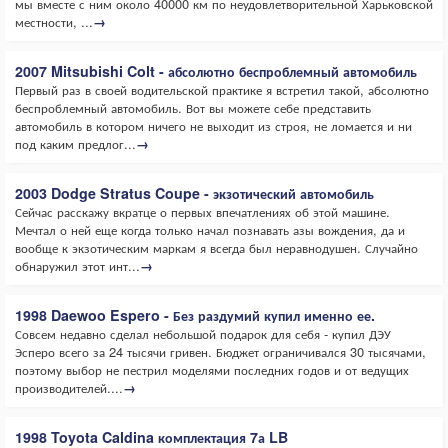
мы вместе с ним около 40000 км по неудовлетворительной Харьковской
местности, ...
→
2007 Mitsubishi Colt - абсолютно беспроблемный автомобиль
Первый раз в своей водительской практике я встретил такой, абсолютно
беспроблемный автомобиль. Вот вы можете себе представить
автомобиль в котором ничего не выходит из строя, не ломается и ни
под каким предлог...
→
2003 Dodge Stratus Coupe - экзотический автомобиль
Сейчас расскажу вкратце о первых впечатлениях об этой машине.
Мечтал о ней еще когда только начал познавать азы вождения, да и
вообще к экзотическим маркам я всегда был неравнодушен. Случайно
обнаружил этот инт...
→
1998 Daewoo Espero - Без раздумий купил именно ее.
Совсем недавно сделал небольшой подарок для себя - купил ДЭУ
Эсперо всего за 24 тысячи гривен. Бюджет ограничивался 30 тысячами,
поэтому выбор не пестрил моделями последних годов и от ведущих
производителей....
→
1998 Toyota Caldina комплектация 7а LB