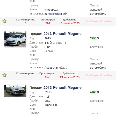
КПП
Привод
Тип т.с.
Кузов
универсал
легковой
авторынок
Запорожская
обл.,
Запорожье
автомобиль
Комментариев:
Просмотров:
Добавлено:
Сообщить об ошибке
0
294
8 октября 2025
Продам
2013 Renault Megane
Год
2013
7490
$
Двигатель
1.5 D Дизель 110 л.с
Пробег
242
Состояние
Цвет
Белый
КПП
Привод
Тип т.с.
Кузов
легковой
авторынок
Львовская
обл.,
Львов
автомобиль
Комментариев:
Просмотров:
Добавлено:
Сообщить об ошибке
0
157
21 августа 2025
Продам
2013 Renault Megane
Год
2013
6700
$
Двигатель
1.5
Пробег
267
Состояние
Цвет
Красный
КПП
Привод
Тип т.с.