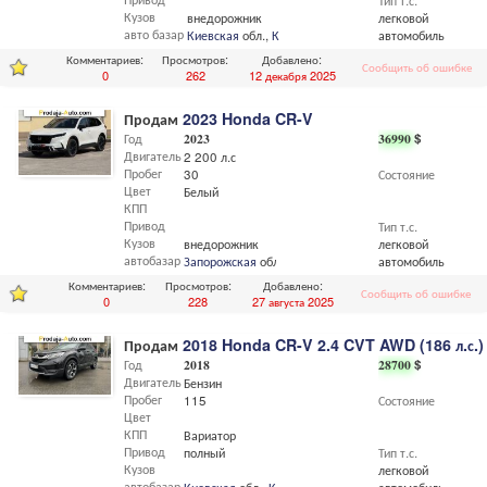
Тип т.с.
Кузов
внедорожник
легковой
авто базар
Киевская
обл.,
Киев
автомобиль
Комментариев:
Просмотров:
Добавлено:
Сообщить об ошибке
0
262
12 декабря 2025
Продам
2023 Honda CR-V
Год
2023
36990
$
Двигатель
2 200 л.с
Пробег
30
Состояние
Цвет
Белый
КПП
Привод
Тип т.с.
Кузов
внедорожник
легковой
автобазар
Запорожская
обл.,
Запорожье
автомобиль
Комментариев:
Просмотров:
Добавлено:
Сообщить об ошибке
0
228
27 августа 2025
Продам
2018 Honda CR-V 2.4 CVT AWD (186 л.с.)
Год
2018
28700
$
Двигатель
Бензин
Пробег
115
Состояние
Цвет
КПП
Вариатор
Привод
полный
Тип т.с.
Кузов
легковой
автобазар