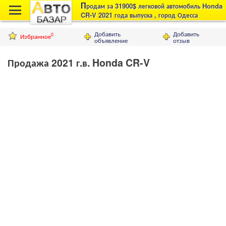
П
родам за 31900$ легковой автомобиль Honda
CR-V 2021 года выпуска , город Одесса
Добавить
Добавить
Избранное
0
объявление
отзыв
Продажа 2021 г.в. Honda CR-V