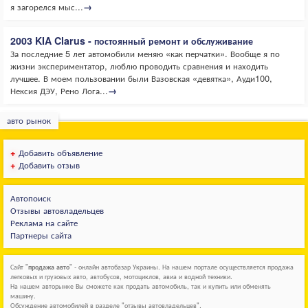
я загорелся мыс...
→
2003 KIA Clarus - постоянный ремонт и обслуживание
За последние 5 лет автомобили меняю «как перчатки». Вообще я по
жизни экспериментатор, люблю проводить сравнения и находить
лучшее. В моем пользовании были Вазовская «девятка», Ауди100,
Нексия ДЭУ, Рено Лога...
→
авто рынок
+
Добавить объявление
+
Добавить отзыв
Автопоиск
Отзывы автовладельцев
Реклама на сайте
Партнеры сайта
Сайт "
продажа авто
" - онлайн автобазар Украины. На нашем портале осуществляется продажа
легковых и грузовых авто, автобусов, мотоциклов, авиа и водной техники.
На нашем авторынке Вы сможете как продать автомобиль, так и купить или обменять
машину.
Обсуждение автомобилей в разделе "отзывы автовладельцев".