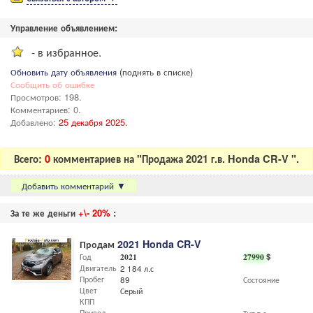
Управление объявлением:
- в избранное.
Обновить дату объявления
(поднять в списке)
Сообщить об ошибке
Просмотров: 198.
Комментариев: 0.
Добавлено:
25 декабря 2025.
Всего:
0
комментариев на "Продажа 2021 г.в. Honda CR-V ".
Добавить комментарий
▼
За те же деньги
+\- 20%
:
Продам
2021 Honda CR-V
Год
2021
27990
$
Двигатель
2 184 л.с
Пробег
89
Состояние
Цвет
Серый
КПП
Привод