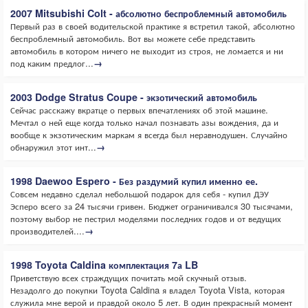
2007 Mitsubishi Colt - абсолютно беспроблемный автомобиль
Первый раз в своей водительской практике я встретил такой, абсолютно
беспроблемный автомобиль. Вот вы можете себе представить
автомобиль в котором ничего не выходит из строя, не ломается и ни
под каким предлог...
→
2003 Dodge Stratus Coupe - экзотический автомобиль
Сейчас расскажу вкратце о первых впечатлениях об этой машине.
Мечтал о ней еще когда только начал познавать азы вождения, да и
вообще к экзотическим маркам я всегда был неравнодушен. Случайно
обнаружил этот инт...
→
1998 Daewoo Espero - Без раздумий купил именно ее.
Совсем недавно сделал небольшой подарок для себя - купил ДЭУ
Эсперо всего за 24 тысячи гривен. Бюджет ограничивался 30 тысячами,
поэтому выбор не пестрил моделями последних годов и от ведущих
производителей....
→
1998 Toyota Caldina комплектация 7а LB
Приветствую всех страждущих почитать мой скучный отзыв.
Незадолго до покупки Toyota Caldina я владел Toyota Vista, которая
служила мне верой и правдой около 5 лет. В один прекрасный момент