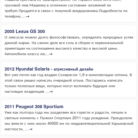
грузовой люк.Машинка в отличном состоянии- вложений не
требует.Продается в связи с покупкой внедорожника.Подробности по
телефону....
→
2005 Lexus GS 300
О лексусах можно долго философствовать, определять природных успех
данной марки. На самом деле вся соль в сборке и первоначальной
ориентации на соотношения высокого качества и высокой цены.
Автомобили класса лю...
→
2012 Hyundai Solaris - агрессивный дизайн
Вот уже почти как год владею Солярисом 1,6 в комплектации оптима. В
этой связи решил написать очередной отзыв. Постараюсь написать
только полезные вещи, которые могут волновать будущих или
настоящих владельцев ...
→
2011 Peugeot 308 Sportium
Уже как полтора года мы разделяем все горести и радости, печали и
светлые моменты с Пыжом Спортиум 2011 года рождения. Преодолели
мы вместе с ним около 40000 км по неудовлетворительной Харьковской
местности, ...
→