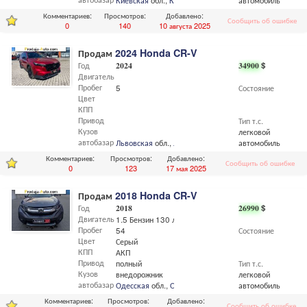
Киевская
обл.,
Киев
автомобиль
Комментариев:
Просмотров:
Добавлено:
Сообщить об ошибке
0
140
10 августа 2025
Продам
2024 Honda CR-V
Год
2024
34900
$
Двигатель
Пробег
5
Состояние
Цвет
КПП
Привод
Тип т.с.
Кузов
легковой
автобазар
Львовская
обл.,
Львов
автомобиль
Комментариев:
Просмотров:
Добавлено:
Сообщить об ошибке
0
123
17 мая 2025
Продам
2018 Honda CR-V
Год
2018
26990
$
Двигатель
1.5 Бензин 130 л.с
Пробег
54
Состояние
Цвет
Серый
КПП
АКП
Привод
полный
Тип т.с.
Кузов
внедорожник
легковой
автобазар
Одесская
обл.,
Одесса
автомобиль
Комментариев:
Просмотров:
Добавлено:
Сообщить об ошибке