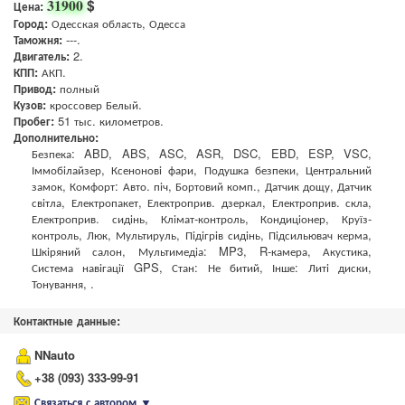
$
31900
Цена:
Город:
Одесская область, Одесса
Таможня:
---.
Двигатель:
2.
КПП:
АКП.
Привод:
полный
Кузов:
кроссовер Белый.
Пробег:
51 тыс. километров.
Дополнительно:
Безпека: ABD, ABS, ASC, ASR, DSC, EBD, ESP, VSC,
Іммобілайзер, Ксенонові фари, Подушка безпеки, Центральний
замок, Комфорт: Авто. піч, Бортовий комп., Датчик дощу, Датчик
світла, Електропакет, Електроприв. дзеркал, Електроприв. скла,
Електроприв. сидінь, Клімат-контроль, Кондиціонер, Круїз-
контроль, Люк, Мультируль, Підігрів сидінь, Підсильювач керма,
Шкіряний салон, Мультимедіа: MP3, R-камера, Акустика,
Система навігації GPS, Стан: Не битий, Інше: Литі диски,
Тонування, .
Контактные данные:
NNauto
+38 (093) 333-99-91
Связаться с автором
▼