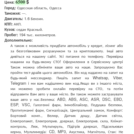
$
6500
Цена:
Город:
Одесская область, Одесса
Таможня:
---.
Двигатель:
1.6 Бензин.
КПП:
АКП.
Кузов:
седан Красный.
Пробег:
194 тыс. километров.
Дополнительно:
А також є можливість придбати автомобіль у кредит, лізинг або
за безготівковим розрахунком та за криптовалюту. Інші авто
дивіться на нашому сайті. Усі питання по телефону. Перевірка
машини на будь-якому СТО! Оформлення в Сервісному центрі
Також можна обміняти ваше авто на наше. Запрошуємо Вас
пройти тест-драйв цього автомобіля. Він код надаємо на запит на
будь-який мессенджер. Пишіть запит на Whatsap, Viber,
Telegram і ми вам надішлемо вин код.Якщо ви з іншого міста,
ми можемо зробити онлайн перевірку на СТО, та потім
відправити Вам авто у ваше місто. Ви також можете застрахувати
ваше авто у нас.Безпека: ABD, ABS, ASC, ASR, DSC, EBD,
ESP, VSC, Галогенні фари, Іммобілайзер, Подушка безпеки,
Протитуманні фари, Сигналізація, Центральний замок, Комфорт:
Бортовий комп., Велюр, Датчик дощу, Датчик світла,
Електропакет, Електроприв. дзеркал, Електроприв. скла, Клімат-
контроль, Люк, Мультируль, Підігрів дзеркал, Підсильювач
керма, Мультимедіа: CD, MP3, Акустика, Магнітола, Стан: Не