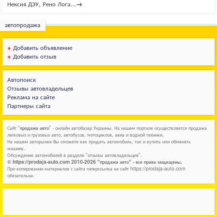
Нексия ДЭУ, Рено Лога...
→
автопродажа
+
Добавить объявление
+
Добавить отзыв
Автопоиск
Отзывы автовладельцев
Реклама на сайте
Партнеры сайта
Сайт "
продажа авто
" - онлайн автобазар Украины. На нашем портале осуществляется продажа
легковых и грузовых авто, автобусов, мотоциклов, авиа и водной техники.
На нашем авторынке Вы сможете как продать автомобиль, так и купить или обменять
машину.
Обсуждение автомобилей в разделе "отзывы автовладельцев".
© https://prodaja-auto.com 2010-2026 "продажа авто" - все права защищены.
При копировании материалов с сайта гиперссылка на сайт https://prodaja-auto.com
обязательна.