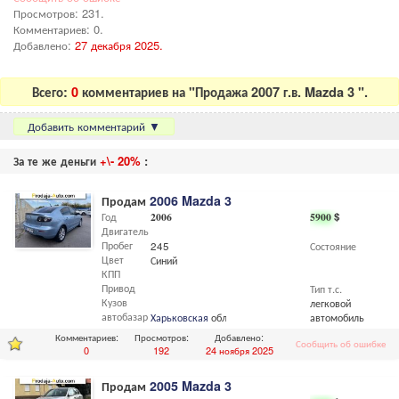
Просмотров: 231.
Комментариев: 0.
Добавлено:
27 декабря 2025.
Всего:
0
комментариев на "Продажа 2007 г.в. Mazda 3 ".
Добавить комментарий
▼
За те же деньги
+\- 20%
:
Продам
2006 Mazda 3
Год
2006
5900
$
Двигатель
Пробег
245
Состояние
Цвет
Синий
КПП
Привод
Тип т.с.
Кузов
легковой
автобазар
Харьковская
обл.,
Харьков
автомобиль
Комментариев:
Просмотров:
Добавлено:
Сообщить об ошибке
0
192
24 ноября 2025
Продам
2005 Mazda 3