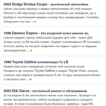
2003 Dodge Stratus Coupe - экзотический автомобиль
Сейчас расскажу вкратце о первых впечатлениях об этой машине.
Мечтал о ней еще когда только начал познавать азы вождения, да и
вообще к экзотическим маркам я всегда был неравнодушен. Случайно
обнаружил этот инт...
→
1998 Daewoo Espero - Без раздумий купил именно ее.
Совсем недавно сделал небольшой подарок для себя - купил ДЭУ
Эсперо всего за 24 тысячи гривен. Бюджет ограничивался 30 тысячами,
поэтому выбор не пестрил моделями последних годов и от ведущих
производителей....
→
1998 Toyota Caldina комплектация 7а LB
Приветствую всех страждущих почитать мой скучный отзыв.
Незадолго до покупки Toyota Caldina я владел Toyota Vista, которая
служила мне верой и правдой около 5 лет. В один прекрасный момент
я загорелся мыс...
→
2003 KIA Clarus - постоянный ремонт и обслуживание
За последние 5 лет автомобили меняю «как перчатки». Вообще я по
жизни экспериментатор, люблю проводить сравнения и находить
лучшее. В моем пользовании были Вазовская «девятка», Ауди100,