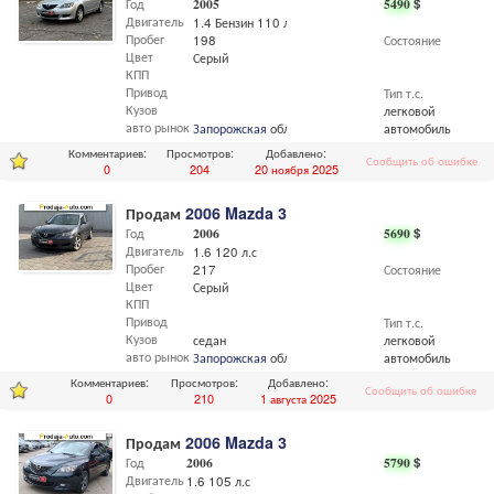
Год
2005
5490
$
Двигатель
1.4 Бензин 110 л.с
Пробег
198
Состояние
Цвет
Серый
КПП
Привод
Тип т.с.
Кузов
легковой
авто рынок
Запорожская
обл.,
Запорожье
автомобиль
Комментариев:
Просмотров:
Добавлено:
Сообщить об ошибке
0
204
20 ноября 2025
Продам
2006 Mazda 3
Год
2006
5690
$
Двигатель
1.6 120 л.с
Пробег
217
Состояние
Цвет
Серый
КПП
Привод
Тип т.с.
Кузов
седан
легковой
авто рынок
Запорожская
обл.,
Запорожье
автомобиль
Комментариев:
Просмотров:
Добавлено:
Сообщить об ошибке
0
210
1 августа 2025
Продам
2006 Mazda 3
Год
2006
5790
$
Двигатель
1.6 105 л.с