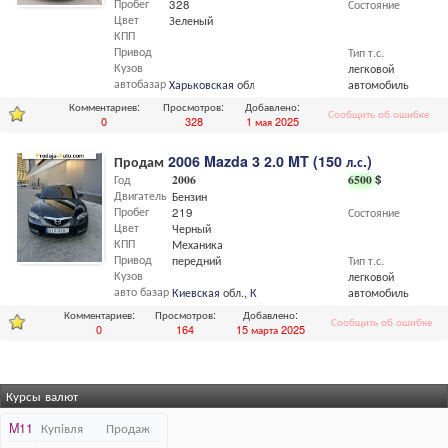
Пробег
328
Состояние
Цвет
Зеленый
КПП
Привод
Тип т.с.
Кузов
легковой
автобазар
Харьковская
обл.,
Харьков
автомобиль
Комментариев:
Просмотров:
Добавлено:
Сообщить об ошибке
0
328
1 мая 2025
Продам
2006 Mazda 3 2.0 MT (150 л.с.)
Год
2006
6500
$
Двигатель
Бензин
Пробег
219
Состояние
Цвет
Черный
КПП
Механика
Привод
передний
Тип т.с.
Кузов
легковой
авто базар
Киевская
обл.,
Киев
автомобиль
Комментариев:
Просмотров:
Добавлено:
Сообщить об ошибке
0
164
15 марта 2025
Курсы валют