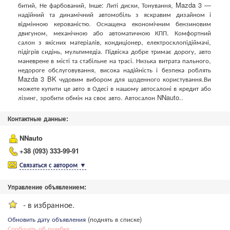
битий, Не фарбований, Інше: Литі диски, Тонування, Mazda 3 —
надійний та динамічний автомобіль з яскравим дизайном і
відмінною керованістю. Оснащена економічним бензиновим
двигуном, механічною або автоматичною КПП. Комфортний
салон з якісних матеріалів, кондиціонер, електросклопідіймачі,
підігрів сидінь, мультимедіа. Підвіска добре тримає дорогу, авто
маневрене в місті та стабільне на трасі. Низька витрата пального,
недороге обслуговування, висока надійність і безпека роблять
Mazda 3 BK чудовим вибором для щоденного користування.Ви
можете купити це авто в Одесі в нашому автосалоні в кредит або
лізинг, зробити обмін на своє авто. Автосалон NNauto..
Контактные данные:
NNauto
+38 (093) 333-99-91
Связаться с автором
▼
Управление объявлением:
- в избранное.
Обновить дату объявления
(поднять в списке)
Сообщить об ошибке