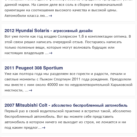
данной марки. На самом деле вся соль в сборке и первоначальной
ориентации на соотношения высокого качества и высокой цены.
Автомобили класса лю...
→
2012 Hyundai Solaris - агрессивный дизайн
Вот уже почти как год владею Солярисом 1,6 в комплектации оптима. В
этой связи решил написать очередной отзыв. Постараюсь написать
только полезные вещи, которые могут волновать будущих или
настоящих владельцев ...
→
2011 Peugeot 308 Sportium
Уже как полтора года мы разделяем все горести и радости, печали и
светлые моменты с Пыжом Спортиум 2011 года рождения. Преодолели
мы вместе с ним около 40000 км по неудовлетворительной Харьковской
местности, ...
→
2007 Mitsubishi Colt - абсолютно беспроблемный автомобиль
Первый раз в своей водительской практике я встретил такой, абсолютно
беспроблемный автомобиль. Вот вы можете себе представить
автомобиль в котором ничего не выходит из строя, не ломается и ни
под каким предлог...
→