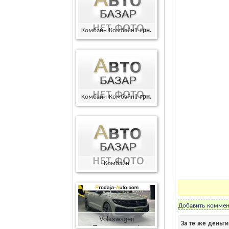
Комбайн Комбайн
1
грн.
Комбайн Комбайн
1
грн.
Комбайн
Комбайн
400000
грн.
Добавить коммен
Volkswagen
За те же деньг
Touareg
86600
$