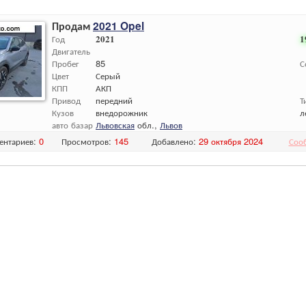
Продам
2021 Opel
Год
2021
1
Двигатель
Пробег
85
С
Цвет
Серый
КПП
АКП
Привод
передний
Т
Кузов
внедорожник
л
авто базар
Львовская
обл.,
Львов
ентариев:
0
Просмотров:
145
Добавлено:
29 октября 2024
Соо