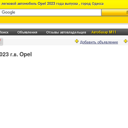
 легковой автомобиль Opel 2023 года выпуска , город Одесса
Поиск
Объявления
Отзывы автовладельцев
Автобазар M11
0
Добавить объявление
23 г.в. Opel