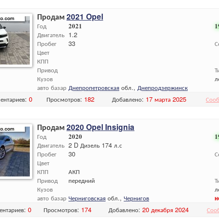
Продам
2021 Opel
Год
2021
1
Двигатель
1.2
Пробег
33
С
Цвет
КПП
Привод
Т
Кузов
л
авто базар
Днепропетровская
обл.,
Днепродзержинск
ентариев:
0
Просмотров:
182
Добавлено:
17 марта 2025
Сооб
Продам
2020 Opel Insignia
Год
2020
1
Двигатель
2 D Дизель 174 л.с
Пробег
30
С
Цвет
КПП
АКП
Привод
передний
Т
Кузов
л
авто базар
Черниговская
обл.,
Чернигов
н
ентариев:
0
Просмотров:
174
Добавлено:
20 декабря 2024
Соо