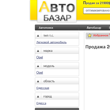
П
родам за 21900$
Автопоиск
Aвтобазар
▲
тип т.с.
Избранное
Легковой автомобиль
Продажа 20
▲
марка
Opel
▲
модель
Opel
▲
область
Одесская
▲
город
Одесса