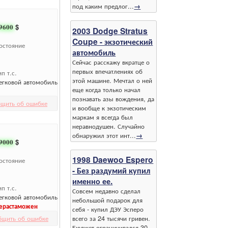
под каким предлог...
→
9600
$
2003 Dodge Stratus
Coupe - экзотический
остояние
автомобиль
Сейчас расскажу вкратце о
первых впечатлениях об
ип т.с.
этой машине. Мечтал о ней
егковой автомобиль
еще когда только начал
познавать азы вождения, да
щить об ошибке
и вообще к экзотическим
маркам я всегда был
неравнодушен. Случайно
обнаружил этот инт...
→
9000
$
1998 Daewoo Espero
остояние
- Без раздумий купил
именно ее.
ип т.с.
Совсем недавно сделал
егковой автомобиль
небольшой подарок для
ерастаможен
себя - купил ДЭУ Эсперо
бщить об ошибке
всего за 24 тысячи гривен.
Бюджет ограничивался 30