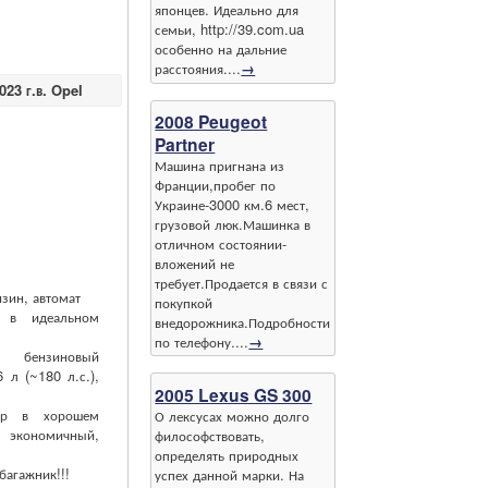
японцев. Идеально для
семьи, http://39.com.ua
особенно на дальние
расстояния....
→
23 г.в. Opel
2008 Peugeot
Partner
Машина пригнана из
Франции,пробег по
Украине-3000 км.6 мест,
грузовой люк.Машинка в
отличном состоянии-
вложений не
требует.Продается в связи с
нзин, автомат
покупкой
, в идеальном
внедорожника.Подробности
по телефону....
→
бензиновый
 л (~180 л.с.),
2005 Lexus GS 300
ер в хорошем
О лексусах можно долго
 экономичный,
философствовать,
определять природных
багажник!!!
успех данной марки. На