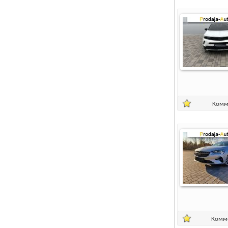
Комм
Комм