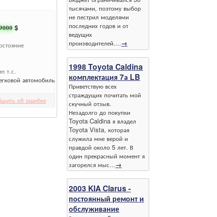
тысячами, поэтому выбор
не пестрил моделями
последних годов и от
9000
$
ведущих
производителей....
→
остояние
1998 Toyota Caldina
ип т.с.
комплектация 7а LB
егковой автомобиль
Приветствую всех
страждущих почитать мой
бщить об ошибке
скучный отзыв.
Незадолго до покупки
Toyota Caldina я владел
Toyota Vista, которая
служила мне верой и
правдой около 5 лет. В
один прекрасный момент я
загорелся мыс...
→
2003 KIA Clarus -
постоянный ремонт и
обслуживание