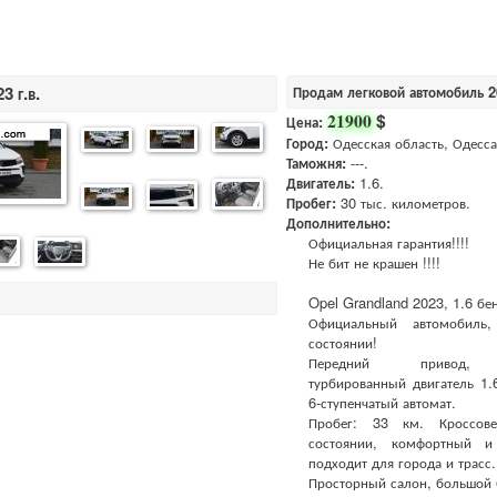
3 г.в.
Продам легковой автомобиль 20
$
21900
Цена:
Город:
Одесская область, Одесса
Таможня:
---.
Двигатель:
1.6.
Пробег:
30 тыс. километров.
Дополнительно:
Официальная гарантия!!!!
Не бит не крашен !!!!
Opel Grandland 2023, 1.6 бе
Официальный автомобиль
состоянии!
Передний привод, 
турбированный двигатель 1.6
6-ступенчатый автомат.
Пробег: 33 км. Кроссов
состоянии, комфортный и
подходит для города и трасс.
Просторный салон, большой 