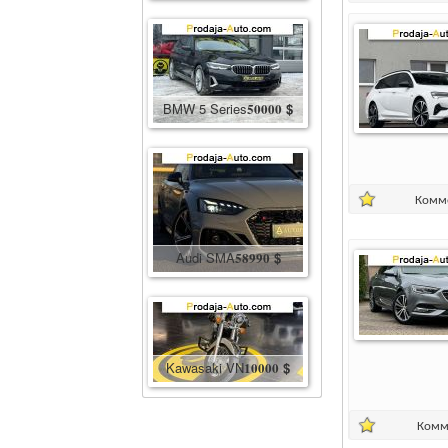
BMW 5 Series
50000
$
Комм
Audi SMA
58990
$
Kawasaki VN
10000
$
Комм