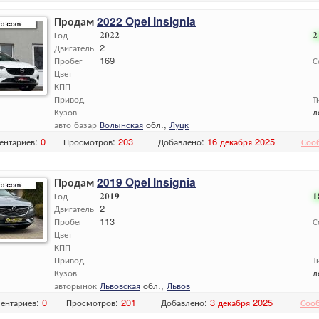
Продам
2022 Opel Insignia
Год
2022
2
Двигатель
2
Пробег
169
С
Цвет
КПП
Привод
Т
Кузов
л
авто базар
Волынская
обл.,
Луцк
ентариев:
0
Просмотров:
203
Добавлено:
16 декабря 2025
Соо
Продам
2019 Opel Insignia
Год
2019
1
Двигатель
2
Пробег
113
С
Цвет
КПП
Привод
Т
Кузов
л
авторынок
Львовская
обл.,
Львов
ентариев:
0
Просмотров:
201
Добавлено:
3 декабря 2025
Соо