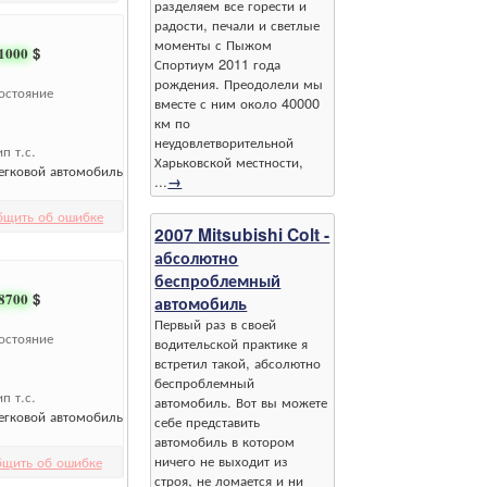
разделяем все горести и
радости, печали и светлые
моменты с Пыжом
1000
$
Спортиум 2011 года
рождения. Преодолели мы
остояние
вместе с ним около 40000
км по
неудовлетворительной
ип т.с.
Харьковской местности,
егковой автомобиль
...
→
бщить об ошибке
2007 Mitsubishi Colt -
абсолютно
беспроблемный
8700
$
автомобиль
Первый раз в своей
остояние
водительской практике я
встретил такой, абсолютно
беспроблемный
ип т.с.
автомобиль. Вот вы можете
егковой автомобиль
себе представить
автомобиль в котором
ничего не выходит из
бщить об ошибке
строя, не ломается и ни