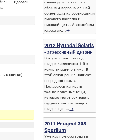
биль — идеален
самом деле вся соль в
..
сборке и первоначальной
ориентации на соотношения
высокого качества и
высокой цены. Автомобили
класса лю...
→
2012 Hyundai Solaris
- агрессивный дизайн
Вот уже почти как год
владею Солярисом 1,6 в
комплектации оптима. В
ть в списке)
этой связи решил написать
очередной отзыв.
Постараюсь написать
только полезные вещи,
которые могут волновать
будущих или настоящих
владельцев ...
→
2011 Peugeot 308
Sportium
Уже как полтора года мы