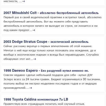
местности, ...
→
2007 Mitsubishi Colt - абсолютно беспроблемный автомобиль
Первый раз в своей водительской практике я встретил такой, абсолютно
беспроблемный автомобиль. Вот вы можете себе представить
автомобиль в котором ничего не выходит из строя, не ломается и ни
под каким предлог...
→
2003 Dodge Stratus Coupe - экзотический автомобиль
Сейчас расскажу вкратце о первых впечатлениях об этой машине.
Мечтал о ней еще когда только начал познавать азы вождения, да и
вообще к экзотическим маркам я всегда был неравнодушен. Случайно
обнаружил этот инт...
→
1998 Daewoo Espero - Без раздумий купил именно ее.
Совсем недавно сделал небольшой подарок для себя - купил ДЭУ
Эсперо всего за 24 тысячи гривен. Бюджет ограничивался 30 тысячами,
поэтому выбор не пестрил моделями последних годов и от ведущих
производителей....
→
1998 Toyota Caldina комплектация 7а LB
Приветствую всех страждущих почитать мой скучный отзыв.