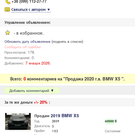
+38 (099) 112-27-77
Связаться с автором
▼
Управление объявлением:
- в избранное.
Обновить дату объявления
(поднять в списке)
Сообщить об ошибке
Просмотров: 178.
Комментариев: 0.
Добавлено:
7 января 2026.
Всего:
0
комментариев на "Продажа 2020 г.в. BMW X5 ".
Добавить комментарий
▼
За те же деньги
+\- 20%
:
Продам
2019 BMW X5
Год
2019
60000
$
Двигатель
3
Пробег
193
Состояние