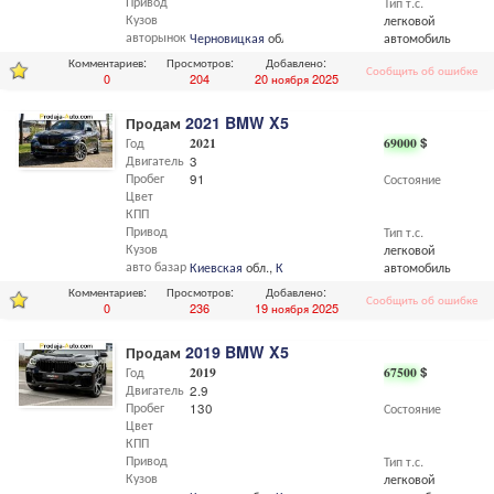
Привод
Тип т.с.
Кузов
легковой
авторынок
Черновицкая
обл.,
Черновцы
автомобиль
Комментариев:
Просмотров:
Добавлено:
Сообщить об ошибке
0
204
20 ноября 2025
Продам
2021 BMW X5
Год
2021
69000
$
Двигатель
3
Пробег
91
Состояние
Цвет
КПП
Привод
Тип т.с.
Кузов
легковой
авто базар
Киевская
обл.,
Киев
автомобиль
Комментариев:
Просмотров:
Добавлено:
Сообщить об ошибке
0
236
19 ноября 2025
Продам
2019 BMW X5
Год
2019
67500
$
Двигатель
2.9
Пробег
130
Состояние
Цвет
КПП
Привод
Тип т.с.
Кузов
легковой