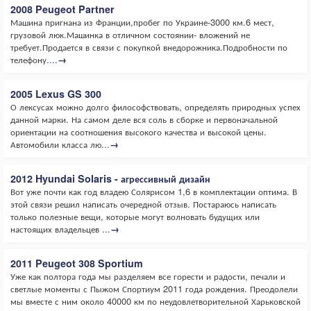
2008 Peugeot Partner
Машина пригнана из Франции,пробег по Украине-3000 км.6 мест,
грузовой люк.Машинка в отличном состоянии- вложений не
требует.Продается в связи с покупкой внедорожника.Подробности по
телефону....
→
2005 Lexus GS 300
О лексусах можно долго философствовать, определять природных успех
данной марки. На самом деле вся соль в сборке и первоначальной
ориентации на соотношения высокого качества и высокой цены.
Автомобили класса лю...
→
2012 Hyundai Solaris - агрессивный дизайн
Вот уже почти как год владею Солярисом 1,6 в комплектации оптима. В
этой связи решил написать очередной отзыв. Постараюсь написать
только полезные вещи, которые могут волновать будущих или
настоящих владельцев ...
→
2011 Peugeot 308 Sportium
Уже как полтора года мы разделяем все горести и радости, печали и
светлые моменты с Пыжом Спортиум 2011 года рождения. Преодолели
мы вместе с ним около 40000 км по неудовлетворительной Харьковской