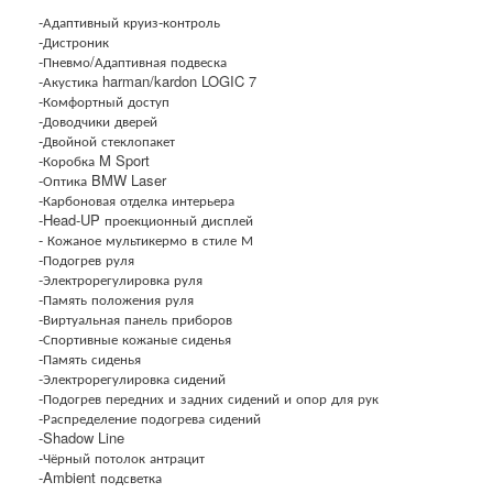
-Адаптивный круиз-контроль
-Дистроник
-Пневмо/Адаптивная подвеска
-Акустика harman/kardon LOGIC 7
-Комфортный доступ
-Доводчики дверей
-Двойной стеклопакет
-Коробка M Sport
-Оптика BMW Laser
-Карбоновая отделка интерьера
-Head-UP проекционный дисплей
- Кожаное мультикермо в стиле М
-Подогрев руля
-Электрорегулировка руля
-Память положения руля
-Виртуальная панель приборов
-Спортивные кожаные сиденья
-Память сиденья
-Электрорегулировка сидений
-Подогрев передних и задних сидений и опор для рук
-Распределение подогрева сидений
-Shadow Line
-Чёрный потолок антрацит
-Ambient подсветка