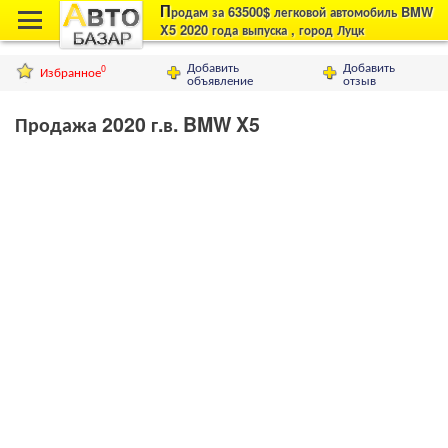
П
родам за 63500$ легковой автомобиль BMW
X5 2020 года выпуска , город Луцк
Добавить
Добавить
Избранное
0
объявление
отзыв
Продажа 2020 г.в. BMW X5