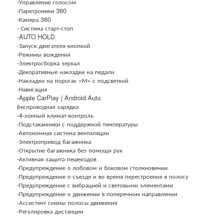
-Управление голосом
-Парктроники 360
-Камера 360
- Система старт-стоп
-AUTO HOLD
-Запуск двигателя кнопкой
-Режимы вождения
-Электросборка зеркал
-Декоративные накладки на педали
-Накладки на порогах «М» с подсветкой
-Навигация
-Apple CarPlay | Android Auto
Беспроводная зарядка
-4-зонный климат-контроль
-Подстаканники с поддержкой температуры
-Автономная система вентиляции
-Электропривод багажника
-Открытие багажника без помощи рук
-Активная защита пешеходов
-Предупреждение о лобовом и боковом столкновении
-Предупреждение о съезде и во время перестроения в полосу
-Предупреждение с вибрацией и световыми элементами
-Предупреждение о движении в поперечном направлении
-Ассистент смены полосы движения
-Регулировка дистанции