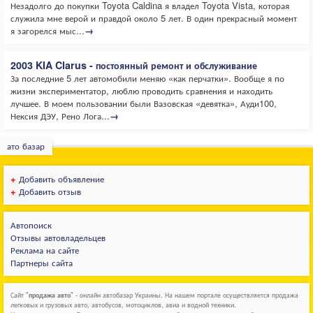
Незадолго до покупки Toyota Caldina я владел Toyota Vista, которая
служила мне верой и правдой около 5 лет. В один прекрасный момент
я загорелся мыс...
→
2003 KIA Clarus - постоянный ремонт и обслуживание
За последние 5 лет автомобили меняю «как перчатки». Вообще я по
жизни экспериментатор, люблю проводить сравнения и находить
лучшее. В моем пользовании были Вазовская «девятка», Ауди100,
Нексия ДЭУ, Рено Лога...
→
ато базар
+
Добавить объявление
+
Добавить отзыв
Автопоиск
Отзывы автовладельцев
Реклама на сайте
Партнеры сайта
Сайт "
продажа авто
" - онлайн автобазар Украины. На нашем портале осуществляется продажа
легковых и грузовых авто, автобусов, мотоциклов, авиа и водной техники.