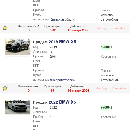
Цвет
КПП
Привод
Тип т.с.
Кузов
легковой
авто базар
Киевская
обл.,
Киев
автомобиль
Комментариев:
Просмотров:
Добавлено:
Сообщить об ошибке
0
202
19 января 2026
Продам
2019 BMW X5
Год
2019
57800
$
Двигатель
3
Пробег
206
Состояние
Цвет
КПП
Привод
Тип т.с.
Кузов
легковой
авторынок
Днепропетровская
обл.,
Днепродзержинск
автомобиль
Комментариев:
Просмотров:
Добавлено:
Сообщить об ошибке
0
151
16 января 2026
Продам
2022 BMW X5
Год
2022
68000
$
Двигатель
Пробег
17
Состояние
Цвет
КПП