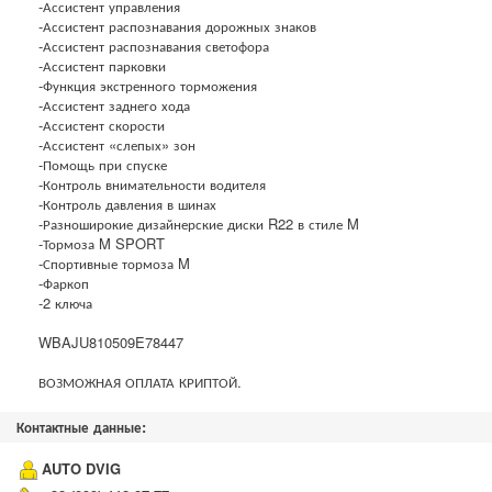
-Ассистент управления
-Ассистент распознавания дорожных знаков
-Ассистент распознавания светофора
-Ассистент парковки
-Функция экстренного торможения
-Ассистент заднего хода
-Ассистент скорости
-Ассистент «слепых» зон
-Помощь при спуске
-Контроль внимательности водителя
-Контроль давления в шинах
-Разноширокие дизайнерские диски R22 в стиле M
-Тормоза M SPORT
-Спортивные тормоза M
-Фаркоп
-2 ключа
WBAJU810509E78447
ВОЗМОЖНАЯ ОПЛАТА КРИПТОЙ.
Контактные данные:
AUTO DVIG