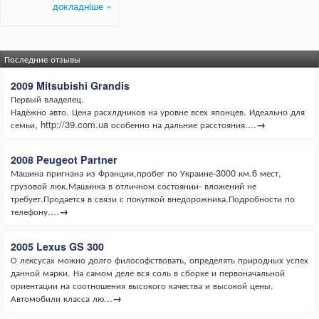
Последние отзывы
2009 Mitsubishi Grandis
Первый владелец.
Надёжно авто. Цена расхлдников на уровне всех японцев. Идеально для
семьи, http://39.com.ua особенно на дальние расстояния....
→
2008 Peugeot Partner
Машина пригнана из Франции,пробег по Украине-3000 км.6 мест,
грузовой люк.Машинка в отличном состоянии- вложений не
требует.Продается в связи с покупкой внедорожника.Подробности по
телефону....
→
2005 Lexus GS 300
О лексусах можно долго философствовать, определять природных успех
данной марки. На самом деле вся соль в сборке и первоначальной
ориентации на соотношения высокого качества и высокой цены.
Автомобили класса лю...
→