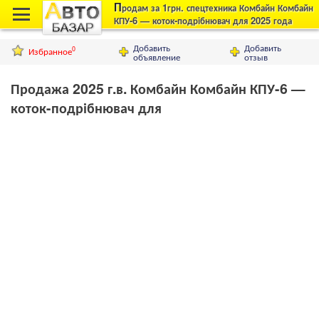
П
родам за 1грн. спецтехника Комбайн Комбайн
КПУ-6 — коток-подрібнювач для 2025 года
выпуска в отличном состоянии, город
Днепропетровск
Добавить
Добавить
Избранное
0
объявление
отзыв
Продажа 2025 г.в. Комбайн Комбайн КПУ-6 —
коток-подрібнювач для