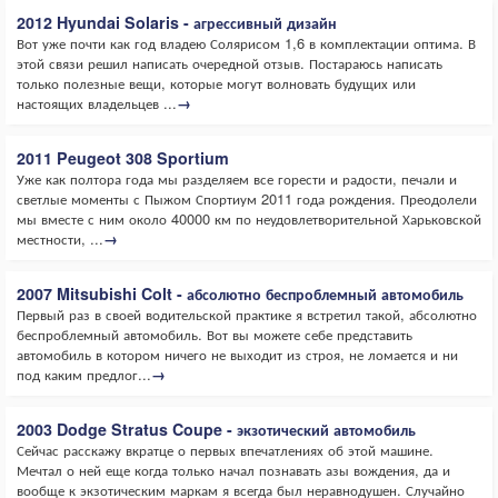
2012 Hyundai Solaris - агрессивный дизайн
Вот уже почти как год владею Солярисом 1,6 в комплектации оптима. В
этой связи решил написать очередной отзыв. Постараюсь написать
только полезные вещи, которые могут волновать будущих или
настоящих владельцев ...
→
2011 Peugeot 308 Sportium
Уже как полтора года мы разделяем все горести и радости, печали и
светлые моменты с Пыжом Спортиум 2011 года рождения. Преодолели
мы вместе с ним около 40000 км по неудовлетворительной Харьковской
местности, ...
→
2007 Mitsubishi Colt - абсолютно беспроблемный автомобиль
Первый раз в своей водительской практике я встретил такой, абсолютно
беспроблемный автомобиль. Вот вы можете себе представить
автомобиль в котором ничего не выходит из строя, не ломается и ни
под каким предлог...
→
2003 Dodge Stratus Coupe - экзотический автомобиль
Сейчас расскажу вкратце о первых впечатлениях об этой машине.
Мечтал о ней еще когда только начал познавать азы вождения, да и
вообще к экзотическим маркам я всегда был неравнодушен. Случайно