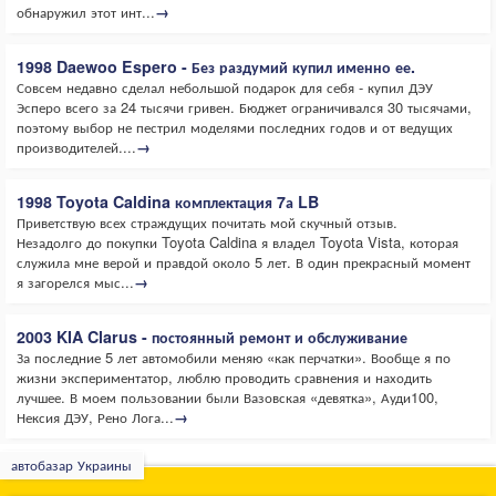
обнаружил этот инт...
→
1998 Daewoo Espero - Без раздумий купил именно ее.
Совсем недавно сделал небольшой подарок для себя - купил ДЭУ
Эсперо всего за 24 тысячи гривен. Бюджет ограничивался 30 тысячами,
поэтому выбор не пестрил моделями последних годов и от ведущих
производителей....
→
1998 Toyota Caldina комплектация 7а LB
Приветствую всех страждущих почитать мой скучный отзыв.
Незадолго до покупки Toyota Caldina я владел Toyota Vista, которая
служила мне верой и правдой около 5 лет. В один прекрасный момент
я загорелся мыс...
→
2003 KIA Clarus - постоянный ремонт и обслуживание
За последние 5 лет автомобили меняю «как перчатки». Вообще я по
жизни экспериментатор, люблю проводить сравнения и находить
лучшее. В моем пользовании были Вазовская «девятка», Ауди100,
Нексия ДЭУ, Рено Лога...
→
автобазар Украины