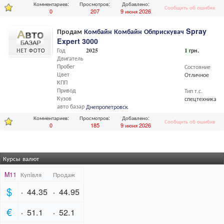
Комментариев:
Просмотров:
Добавлено:
Сообщить об ошибке
0
207
9 июня 2026
Продам
Комбайн Комбайн Обприскувач Spray
Expert 3000
Год
2025
1
грн.
Двигатель
Пробег
Состояние
Цвет
Отличное
КПП
Привод
Тип т.с.
Кузов
спецтехника
авто базар
Днепропетровская
обл.,
Днепропетровск
Комментариев:
Просмотров:
Добавлено:
Сообщить об ошибке
0
185
9 июня 2026
Курсы валют