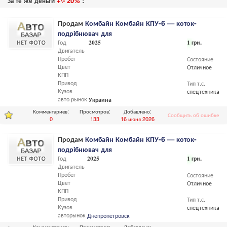
За те же деньги
+\- 20%
:
Продам
Комбайн Комбайн КПУ-6 — коток-
подрібнювач для
Год
2025
1
грн.
Двигатель
Пробег
Состояние
Цвет
Отличное
КПП
Привод
Тип т.с.
Кузов
спецтехника
авто рынок
Украина
Комментариев:
Просмотров:
Добавлено:
Сообщить об ошибке
0
133
16 июня 2026
Продам
Комбайн Комбайн КПУ-6 — коток-
подрібнювач для
Год
2025
1
грн.
Двигатель
Пробег
Состояние
Цвет
Отличное
КПП
Привод
Тип т.с.
Кузов
спецтехника
авторынок
Днепропетровская
обл.,
Днепропетровск
Комментариев:
Просмотров:
Добавлено: