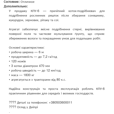
Состояние:
Отличное
Дополнительно:
У продажу КПУ-6 — причіпний коток-подрібнювач для
подрібнення рослинних решток після збирання соняшнику,
кукурудзи, зернових, ріпаку та сої.
Агрегат забезпечує якісне подрібнення стерні, вирівнювання
поверхні поля та часткове мульчування ґрунту, що сприяє
збереженню вологи та покращенню умов для подальших робіт.
Основні характеристики:
• робоча ширина — 6 м
• продуктивність — до 7,2 га/год
• 120 ножів
• 3 котки діаметром 470 мм
• робоча швидкість — до 12 км/год
• маса — 1830 кг
• агрегатується з тракторами від 80 к.с.
Надійна конструкція та проста експлуатація роблять КПУ-6
практичним рішенням для середніх і великих господарств.
???? Деталі за телефоном: +380503600011
???? Огляд у Дніпрі
.