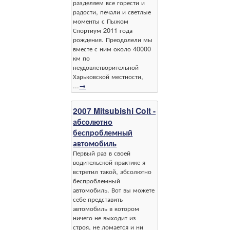
разделяем все горести и
радости, печали и светлые
моменты с Пыжом
Спортиум 2011 года
рождения. Преодолели мы
вместе с ним около 40000
км по
неудовлетворительной
Харьковской местности,
...
→
2007 Mitsubishi Colt -
абсолютно
беспроблемный
автомобиль
Первый раз в своей
водительской практике я
встретил такой, абсолютно
беспроблемный
автомобиль. Вот вы можете
себе представить
автомобиль в котором
ничего не выходит из
строя, не ломается и ни