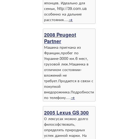
японцев. Идеально для
семьи, http://39.com.ua
особенно на дальние
расстояния....
→
2008 Peugeot
Partner
Машина пригнана из
Франции,пробег по
Украине-3000 км.6 мест,
грузовой люк.Машинка в
отличном состоянии-
вложений не
требует.Продается в связи с
покупкой
внедорожника.Подробности
по телефону....
→
2005 Lexus GS 300
О лексусах можно долго
философствовать,
определять природных
успех данной марки. На