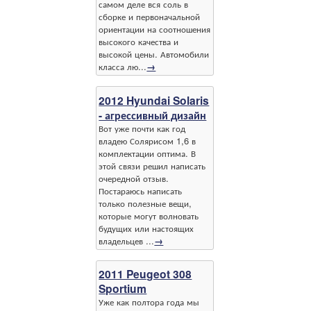
самом деле вся соль в
сборке и первоначальной
ориентации на соотношения
высокого качества и
высокой цены. Автомобили
класса лю...
→
2012 Hyundai Solaris
- агрессивный дизайн
Вот уже почти как год
владею Солярисом 1,6 в
комплектации оптима. В
этой связи решил написать
очередной отзыв.
Постараюсь написать
только полезные вещи,
которые могут волновать
будущих или настоящих
владельцев ...
→
2011 Peugeot 308
Sportium
Уже как полтора года мы