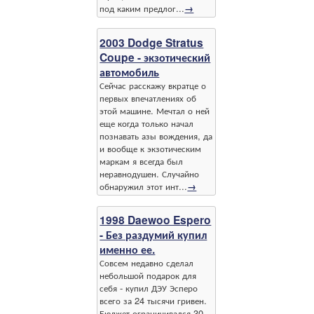
под каким предлог...
→
2003 Dodge Stratus
Coupe - экзотический
автомобиль
Сейчас расскажу вкратце о
первых впечатлениях об
этой машине. Мечтал о ней
еще когда только начал
познавать азы вождения, да
и вообще к экзотическим
маркам я всегда был
неравнодушен. Случайно
обнаружил этот инт...
→
1998 Daewoo Espero
- Без раздумий купил
именно ее.
Совсем недавно сделал
небольшой подарок для
себя - купил ДЭУ Эсперо
всего за 24 тысячи гривен.
Бюджет ограничивался 30