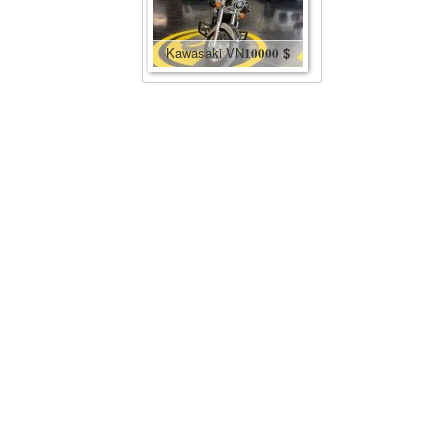
Kawasaki VN
10000
$