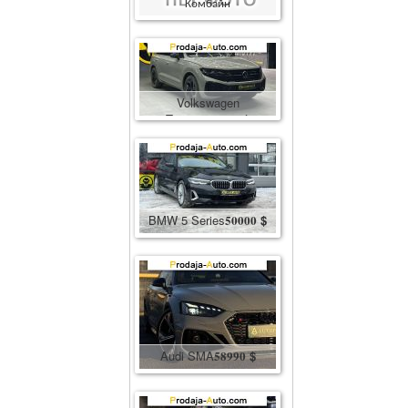
Комбайн
Комбайн
400000
грн.
Volkswagen
Touareg
86600
$
BMW 5 Series
50000
$
Audi SMA
58990
$