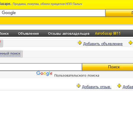
базаре.
Продажа, покупка, обмен прицепов НПП Палыч
Поиск
Объявления
Отзывы автовладельцев
Автобазар M11
0
Добавить объявление
енный поиск
Пользовательского поиска
Добавить отзыв.
Добав