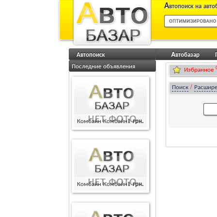
А
втопоиск на авто
Автопоиск
Aвтобазар
Последние объявления
Избранное
Поиск
/
Расшир
Комбайн Комбайн
1
грн.
Комбайн Комбайн
1
грн.