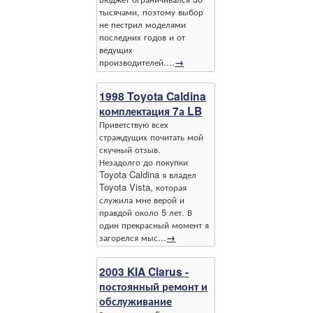
тысячами, поэтому выбор
не пестрил моделями
последних годов и от
ведущих
производителей....
→
1998 Toyota Caldina
комплектация 7а LB
Приветствую всех
страждущих почитать мой
скучный отзыв.
Незадолго до покупки
Toyota Caldina я владел
Toyota Vista, которая
служила мне верой и
правдой около 5 лет. В
один прекрасный момент я
загорелся мыс...
→
2003 KIA Clarus -
постоянный ремонт и
обслуживание