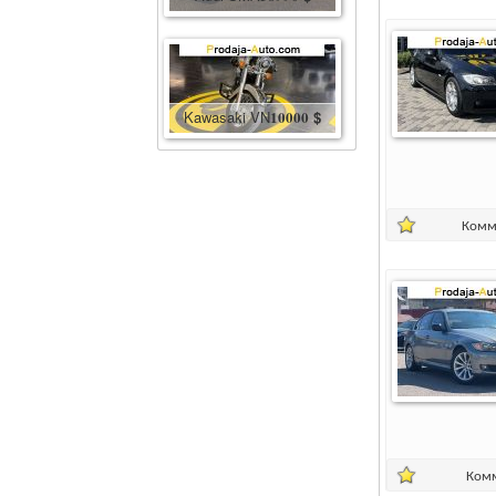
Kawasaki VN
10000
$
Комм
Ком