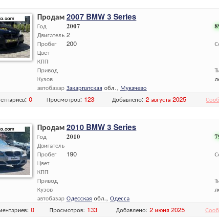
Продам
2007 BMW 3 Series
Год
2007
8
Двигатель
2
Пробег
200
С
Цвет
КПП
Привод
Т
Кузов
л
автобазар
Закарпатская
обл.,
Мукачево
ентариев:
0
Просмотров:
123
Добавлено:
2 августа 2025
Сооб
Продам
2010 BMW 3 Series
Год
2010
7
Двигатель
Пробег
190
С
Цвет
КПП
Привод
Т
Кузов
л
автобазар
Одесская
обл.,
Одесса
ментариев:
0
Просмотров:
133
Добавлено:
2 июня 2025
Сооб