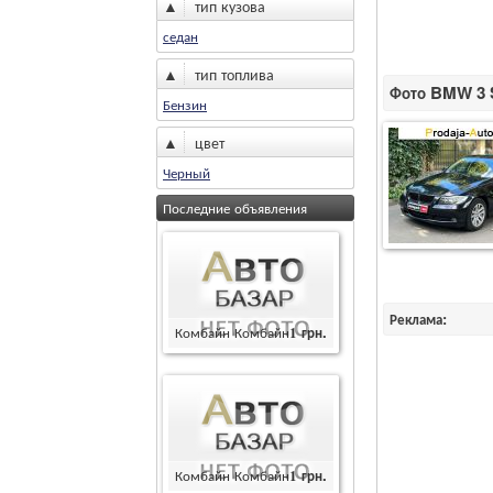
▲
тип кузова
седан
▲
тип топлива
Фото BMW 3 Se
Бензин
▲
цвет
Черный
Последние объявления
Реклама:
Комбайн Комбайн
1
грн.
Комбайн Комбайн
1
грн.