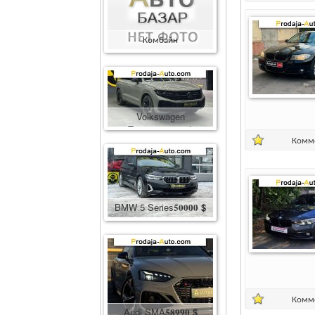
Комбайн
Комбайн
400000
грн.
Volkswagen
Touareg
86600
$
Комм
BMW 5 Series
50000
$
Комм
Audi SMA
58990
$