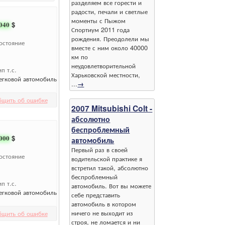
разделяем все горести и
радости, печали и светлые
моменты с Пыжом
040
$
Спортиум 2011 года
рождения. Преодолели мы
остояние
вместе с ним около 40000
км по
неудовлетворительной
ип т.с.
Харьковской местности,
егковой автомобиль
...
→
бщить об ошибке
2007 Mitsubishi Colt -
абсолютно
беспроблемный
000
$
автомобиль
Первый раз в своей
остояние
водительской практике я
встретил такой, абсолютно
беспроблемный
ип т.с.
автомобиль. Вот вы можете
егковой автомобиль
себе представить
автомобиль в котором
ничего не выходит из
бщить об ошибке
строя, не ломается и ни