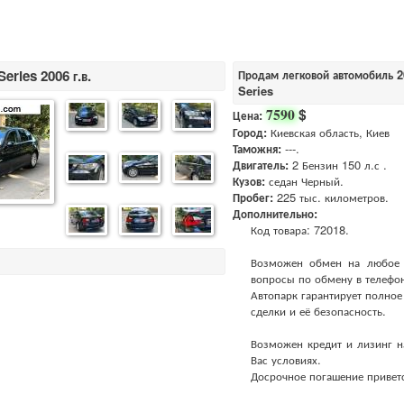
ries 2006 г.в.
Продам легковой автомобиль 2
Series
$
7590
Цена:
Город:
Киевская область, Киев
Таможня:
---.
Двигатель:
2 Бензин 150 л.с .
Кузов:
седан Черный.
Пробег:
225 тыс. километров.
Дополнительно:
Код товара: 72018.
Возможен обмен на любое ав
вопросы по обмену в телефо
Автопарк гарантирует полно
сделки и её безопасность.
Возможен кредит и лизинг н
Вас условиях.
Досрочное погашение приветс