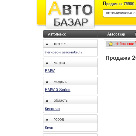
П
родам за 7590$ 
Автопоиск
Aвтобазар
▲
тип т.с.
Избранное
Легковой автомобиль
Продажа 20
▲
марка
BMW
▲
модель
BMW 3 Series
▲
область
Киевская
▲
город
Киев