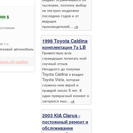
тысячами, поэтому выбор
не пестрил моделями
последних годов и от
900
$
ведущих
производителей....
→
остояние
1998 Toyota Caldina
ип т.с.
комплектация 7а LB
егковой автомобиль
Приветствую всех
страждущих почитать мой
бщить об ошибке
скучный отзыв.
Незадолго до покупки
Toyota Caldina я владел
Toyota Vista, которая
служила мне верой и
правдой около 5 лет. В
один прекрасный момент я
загорелся мыс...
→
2003 KIA Clarus -
постоянный ремонт и
обслуживание