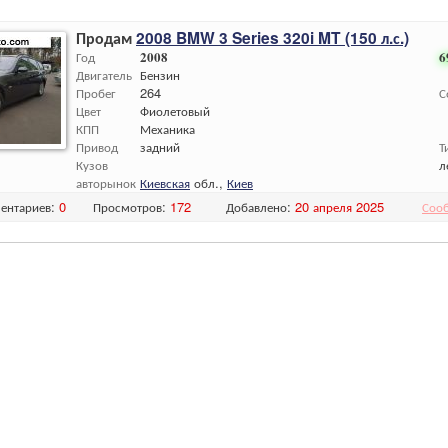
Продам
2008 BMW 3 Series 320i MT (150 л.с.)
Год
2008
6
Двигатель
Бензин
Пробег
264
С
Цвет
Фиолетовый
КПП
Механика
Привод
задний
Т
Кузов
л
авторынок
Киевская
обл.,
Киев
ентариев:
0
Просмотров:
172
Добавлено:
20 апреля 2025
Соо