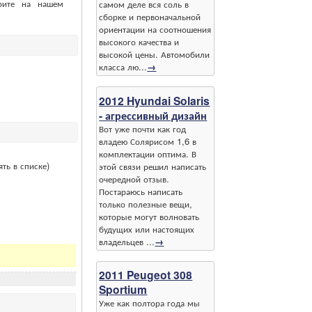
рите на нашем
самом деле вся соль в
сборке и первоначальной
ориентации на соотношения
высокого качества и
высокой цены. Автомобили
класса лю...
→
2012 Hyundai Solaris
- агрессивный дизайн
Вот уже почти как год
владею Солярисом 1,6 в
комплектации оптима. В
ть в списке)
этой связи решил написать
очередной отзыв.
Постараюсь написать
только полезные вещи,
которые могут волновать
будущих или настоящих
владельцев ...
→
2011 Peugeot 308
Sportium
Уже как полтора года мы