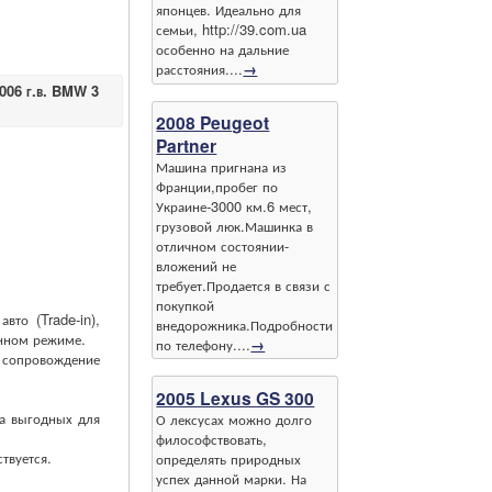
японцев. Идеально для
семьи, http://39.com.ua
особенно на дальние
расстояния....
→
006 г.в. BMW 3
2008 Peugeot
Partner
Машина пригнана из
Франции,пробег по
Украине-3000 км.6 мест,
грузовой люк.Машинка в
отличном состоянии-
вложений не
требует.Продается в связи с
покупкой
то (Trade-in),
внедорожника.Подробности
нном режиме.
по телефону....
→
е сопровождение
2005 Lexus GS 300
а выгодных для
О лексусах можно долго
философствовать,
твуется.
определять природных
успех данной марки. На