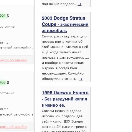
под каким предлог...
→
990
$
2003 Dodge Stratus
Coupe - экзотический
остояние
автомобиль
Сейчас расскажу вкратце о
первых впечатлениях об
ип т.с.
этой машине. Мечтал о ней
егковой автомобиль
еще когда только начал
познавать азы вождения, да
щить об ошибке
и вообще к экзотическим
маркам я всегда был
неравнодушен. Случайно
обнаружил этот инт...
→
900
$
1998 Daewoo Espero
остояние
- Без раздумий купил
именно ее.
ип т.с.
Совсем недавно сделал
егковой автомобиль
небольшой подарок для
себя - купил ДЭУ Эсперо
щить об ошибке
всего за 24 тысячи гривен.
Бюджет ограничивался 30