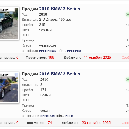
Продам
2010 BMW 3 Series
Год
2010
9
Двигатель
2 D Дизель 150 л.с
Пробег
215
С
Цвет
Черный
КПП
Привод
Т
Кузов
универсал
л
автобазар
Винницкая
обл.,
Винница
ентариев:
0
Просмотров:
195
Добавлено:
11 октября 2025
Соо
Продам
2016 BMW 3 Series
Год
2016
9
Двигатель
2
Пробег
174
С
Цвет
Белый
КПП
Привод
Т
Кузов
седан
л
авторынок
Киевская
обл.,
Киев
ентариев:
0
Просмотров:
74
Добавлено:
20 сентября 2025
Соо