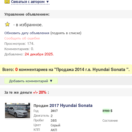
Связаться с автором
▼
Управление объявлением:
- в избранное.
Обновить дату объявления
(поднять в списке)
Сообщить об ошибке
Просмотров: 174.
Комментариев: 0.
Добавлено:
24 декабря 2025.
Всего:
0
комментариев на "Продажа 2014 г.в. Hyundai Sonata ".
Добавить комментарий
▼
За те же деньги
+\- 20%
:
Продам
2017 Hyundai Sonata
Год
2017
8900
$
Двигатель
2
Пробег
385
Состояние
Цвет
Серый
КПП
АКП