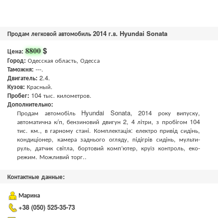
Продам легковой автомобиль 2014 г.в. Hyundai Sonata
$
8800
Цена:
Город:
Одесская область, Одесса
Таможня:
---.
Двигатель:
2.4.
Кузов:
Красный.
Пробег:
104 тыс. километров.
Дополнительно:
Продам автомобіль Hyundai Sonata, 2014 року випуску,
автоматична к/п, бензиновий двигун 2, 4 літри, з пробігом 104
тис. км., в гарному стані. Комплектація: електро привід сидінь,
кондиціонер, камера заднього огляду, підігрів сидінь, мульти-
руль, датчик світла, бортовий компʼютер, круїз контроль, еко-
режим. Можливий торг..
Контактные данные:
Марина
+38 (050) 525-35-73