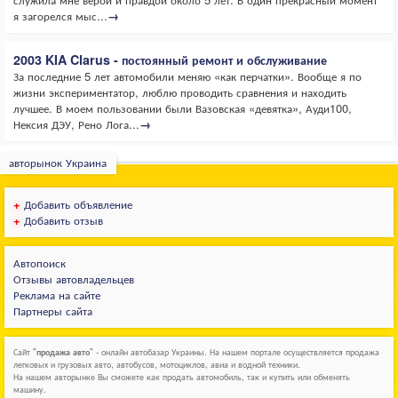
я загорелся мыс...
→
2003 KIA Clarus - постоянный ремонт и обслуживание
За последние 5 лет автомобили меняю «как перчатки». Вообще я по
жизни экспериментатор, люблю проводить сравнения и находить
лучшее. В моем пользовании были Вазовская «девятка», Ауди100,
Нексия ДЭУ, Рено Лога...
→
авторынок Украина
+
Добавить объявление
+
Добавить отзыв
Автопоиск
Отзывы автовладельцев
Реклама на сайте
Партнеры сайта
Сайт "
продажа авто
" - онлайн автобазар Украины. На нашем портале осуществляется продажа
легковых и грузовых авто, автобусов, мотоциклов, авиа и водной техники.
На нашем авторынке Вы сможете как продать автомобиль, так и купить или обменять
машину.