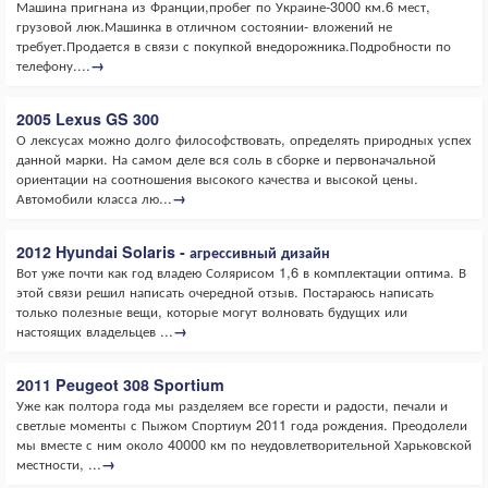
Машина пригнана из Франции,пробег по Украине-3000 км.6 мест,
грузовой люк.Машинка в отличном состоянии- вложений не
требует.Продается в связи с покупкой внедорожника.Подробности по
телефону....
→
2005 Lexus GS 300
О лексусах можно долго философствовать, определять природных успех
данной марки. На самом деле вся соль в сборке и первоначальной
ориентации на соотношения высокого качества и высокой цены.
Автомобили класса лю...
→
2012 Hyundai Solaris - агрессивный дизайн
Вот уже почти как год владею Солярисом 1,6 в комплектации оптима. В
этой связи решил написать очередной отзыв. Постараюсь написать
только полезные вещи, которые могут волновать будущих или
настоящих владельцев ...
→
2011 Peugeot 308 Sportium
Уже как полтора года мы разделяем все горести и радости, печали и
светлые моменты с Пыжом Спортиум 2011 года рождения. Преодолели
мы вместе с ним около 40000 км по неудовлетворительной Харьковской
местности, ...
→