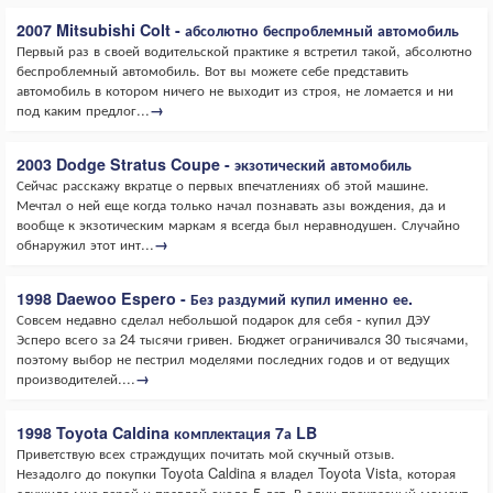
2007 Mitsubishi Colt - абсолютно беспроблемный автомобиль
Первый раз в своей водительской практике я встретил такой, абсолютно
беспроблемный автомобиль. Вот вы можете себе представить
автомобиль в котором ничего не выходит из строя, не ломается и ни
под каким предлог...
→
2003 Dodge Stratus Coupe - экзотический автомобиль
Сейчас расскажу вкратце о первых впечатлениях об этой машине.
Мечтал о ней еще когда только начал познавать азы вождения, да и
вообще к экзотическим маркам я всегда был неравнодушен. Случайно
обнаружил этот инт...
→
1998 Daewoo Espero - Без раздумий купил именно ее.
Совсем недавно сделал небольшой подарок для себя - купил ДЭУ
Эсперо всего за 24 тысячи гривен. Бюджет ограничивался 30 тысячами,
поэтому выбор не пестрил моделями последних годов и от ведущих
производителей....
→
1998 Toyota Caldina комплектация 7а LB
Приветствую всех страждущих почитать мой скучный отзыв.
Незадолго до покупки Toyota Caldina я владел Toyota Vista, которая
служила мне верой и правдой около 5 лет. В один прекрасный момент