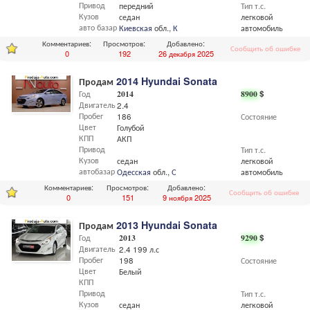
Привод
передний
Тип т.с.
Кузов
седан
легковой
авто базар
Киевская
обл.,
Киев
автомобиль
Комментариев:
Просмотров:
Добавлено:
Сообщить об ошибке
0
192
26 декабря 2025
Продам
2014 Hyundai Sonata
Год
2014
8900
$
Двигатель
2.4
Пробег
186
Состояние
Цвет
Голубой
КПП
АКП
Привод
Тип т.с.
Кузов
седан
легковой
автобазар
Одесская
обл.,
Одесса
автомобиль
Комментариев:
Просмотров:
Добавлено:
Сообщить об ошибке
0
151
9 ноября 2025
Продам
2013 Hyundai Sonata
Год
2013
9290
$
Двигатель
2.4 199 л.с
Пробег
198
Состояние
Цвет
Белый
КПП
Привод
Тип т.с.
Кузов
седан
легковой