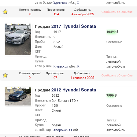
авто базар
Одесская
обл.,
Одесса
автомобиль
Комментариев:
Просмотров:
Добавлено:
Сообщить об ошибке
0
124
4 октября 2025
Продам
2017 Hyundai Sonata
Год
2017
10490
$
Двигатель
2
Пробег
352
Состояние
Цвет
Белый
КПП
Привод
Тип т.с.
Кузов
легковой
авто рынок
Киевская
обл.,
Киев
автомобиль
Комментариев:
Просмотров:
Добавлено:
Сообщить об ошибке
0
97
4 сентября 2025
Продам
2012 Hyundai Sonata
Год
2012
7990
$
Двигатель
2.4 Бензин 170 л.с
Пробег
130
Состояние
Цвет
Синий
КПП
Привод
Тип т.с.
Кузов
седан
легковой
автобазар
Запорожская
обл.,
Запорожье
автомобиль
Комментариев:
Просмотров:
Добавлено: