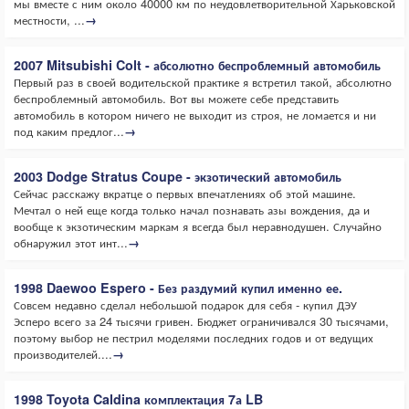
мы вместе с ним около 40000 км по неудовлетворительной Харьковской
местности, ...
→
2007 Mitsubishi Colt - абсолютно беспроблемный автомобиль
Первый раз в своей водительской практике я встретил такой, абсолютно
беспроблемный автомобиль. Вот вы можете себе представить
автомобиль в котором ничего не выходит из строя, не ломается и ни
под каким предлог...
→
2003 Dodge Stratus Coupe - экзотический автомобиль
Сейчас расскажу вкратце о первых впечатлениях об этой машине.
Мечтал о ней еще когда только начал познавать азы вождения, да и
вообще к экзотическим маркам я всегда был неравнодушен. Случайно
обнаружил этот инт...
→
1998 Daewoo Espero - Без раздумий купил именно ее.
Совсем недавно сделал небольшой подарок для себя - купил ДЭУ
Эсперо всего за 24 тысячи гривен. Бюджет ограничивался 30 тысячами,
поэтому выбор не пестрил моделями последних годов и от ведущих
производителей....
→
1998 Toyota Caldina комплектация 7а LB