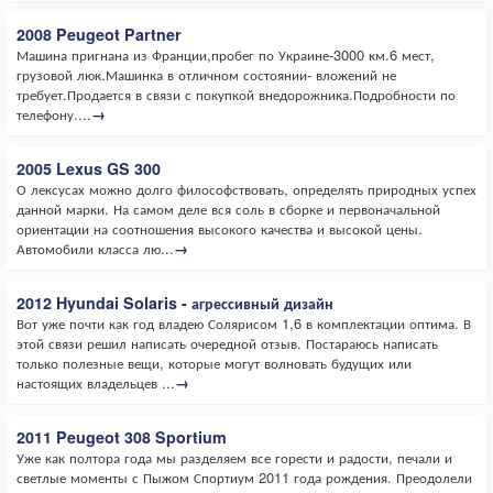
2008 Peugeot Partner
Машина пригнана из Франции,пробег по Украине-3000 км.6 мест,
грузовой люк.Машинка в отличном состоянии- вложений не
требует.Продается в связи с покупкой внедорожника.Подробности по
телефону....
→
2005 Lexus GS 300
О лексусах можно долго философствовать, определять природных успех
данной марки. На самом деле вся соль в сборке и первоначальной
ориентации на соотношения высокого качества и высокой цены.
Автомобили класса лю...
→
2012 Hyundai Solaris - агрессивный дизайн
Вот уже почти как год владею Солярисом 1,6 в комплектации оптима. В
этой связи решил написать очередной отзыв. Постараюсь написать
только полезные вещи, которые могут волновать будущих или
настоящих владельцев ...
→
2011 Peugeot 308 Sportium
Уже как полтора года мы разделяем все горести и радости, печали и
светлые моменты с Пыжом Спортиум 2011 года рождения. Преодолели