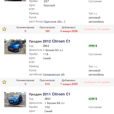
Пробег
297
Состояние
Цвет
Красный
КПП
Привод
Тип т.с.
Кузов
легковой
авто базар
Одесская
обл.,
Одесса
автомобиль
Комментариев:
Просмотров:
Добавлено:
Сообщить об ошибке
0
160
4 января 2026
Продам
2012 Citroen C1
Год
2012
5990
$
Двигатель
1 Бензин 60 л.с
Пробег
118
Состояние
Цвет
Синий
КПП
Привод
Тип т.с.
Кузов
легковой
автобазар
Запорожская
обл.,
Запорожье
автомобиль
Комментариев:
Просмотров:
Добавлено:
Сообщить об ошибке
0
210
7 января 2025
Продам
2011 Citroen C1
Год
2011
6290
$
Двигатель
1 Бензин 68 л.с
Пробег
102
Состояние
Цвет
Синий