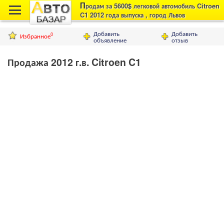
П
родам за 5600$ легковой автомобиль Citroen
C1 2012 года выпуска , город Львов
Добавить
Добавить
Избранное
0
объявление
отзыв
Продажа 2012 г.в. Citroen C1