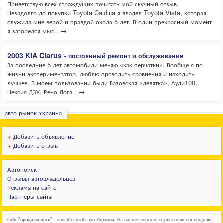
Приветствую всех страждущих почитать мой скучный отзыв.
Незадолго до покупки Toyota Caldina я владел Toyota Vista, которая
служила мне верой и правдой около 5 лет. В один прекрасный момент
я загорелся мыс...
→
2003 KIA Clarus - постоянный ремонт и обслуживание
За последние 5 лет автомобили меняю «как перчатки». Вообще я по
жизни экспериментатор, люблю проводить сравнения и находить
лучшее. В моем пользовании были Вазовская «девятка», Ауди100,
Нексия ДЭУ, Рено Лога...
→
авто рынок Украина
+
Добавить объявление
+
Добавить отзыв
Автопоиск
Отзывы автовладельцев
Реклама на сайте
Партнеры сайта
Сайт "
продажа авто
" - онлайн автобазар Украины. На нашем портале осуществляется продажа