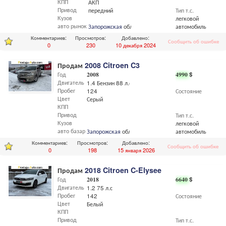
КПП
АКП
Привод
передний
Тип т.с.
Кузов
легковой
авто рынок
Запорожская
обл.,
Запорожье
автомобиль
Комментариев:
Просмотров:
Добавлено:
Сообщить об ошибке
0
230
10 декабря 2024
Продам
2008 Citroen C3
Год
2008
4990
$
Двигатель
1.4 Бензин 88 л.с
Пробег
124
Состояние
Цвет
Серый
КПП
Привод
Тип т.с.
Кузов
легковой
авто базар
Запорожская
обл.,
Запорожье
автомобиль
Комментариев:
Просмотров:
Добавлено:
Сообщить об ошибке
0
198
15 января 2026
Продам
2018 Citroen C-Elysee
Год
2018
6640
$
Двигатель
1.2 75 л.с
Пробег
142
Состояние
Цвет
Белый
КПП
Привод
Тип т.с.