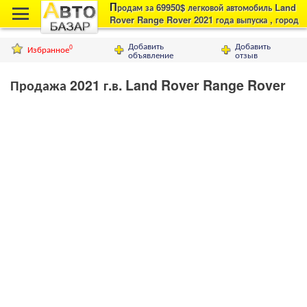
П
родам за 69950$ легковой автомобиль Land
Rover Range Rover 2021 года выпуска , город
Львов
Добавить
Добавить
Избранное
0
объявление
отзыв
Продажа 2021 г.в. Land Rover Range Rover