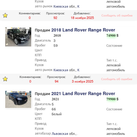
Кузов
легковой
авто рынок
Киевская
обл.,
Киев
автомобиль
Комментариев:
Просмотров:
Добавлено:
Сообщить об ошибке
0
92
18 ноября 2025
Продам
2018 Land Rover Range Rover
Год
2018
74900
$
Двигатель
3
Пробег
59
Состояние
Цвет
КПП
Привод
Тип т.с.
Кузов
легковой
авто рынок
Киевская
обл.,
Киев
автомобиль
Комментариев:
Просмотров:
Добавлено:
Сообщить об ошибке
0
94
3 ноября 2025
Продам
2021 Land Rover Range Rover
Год
2021
79900
$
Двигатель
5
Пробег
66
Состояние
Цвет
Белый
КПП
Привод
Тип т.с.
Кузов
легковой
автобазар
Львовская
обл.,
Львов
автомобиль