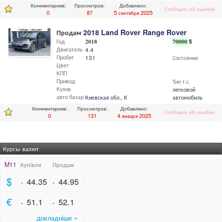
Комментариев:
Просмотров:
Добавлено:
Сообщить об ошибке
0
87
5 сентября 2025
Продам
2018 Land Rover Range Rover
Год
2018
70000
$
Двигатель
4.4
Пробег
131
Состояние
Цвет
КПП
Привод
Тип т.с.
Кузов
легковой
авто базар
Киевская
обл.,
Киев
автомобиль
Комментариев:
Просмотров:
Добавлено:
Сообщить об ошибке
0
131
4 января 2025
Курсы валют