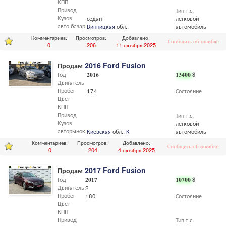
КПП
Привод
Тип т.с.
Кузов
седан
легковой
авто базар
Винницкая
обл.,
Винница
автомобиль
Комментариев:
Просмотров:
Добавлено:
Сообщить об ошибке
0
206
11 октября 2025
Продам
2016 Ford Fusion
Год
2016
13400
$
Двигатель
Пробег
174
Состояние
Цвет
КПП
Привод
Тип т.с.
Кузов
легковой
авторынок
Киевская
обл.,
Киев
автомобиль
Комментариев:
Просмотров:
Добавлено:
Сообщить об ошибке
0
204
4 октября 2025
Продам
2017 Ford Fusion
Год
2017
10700
$
Двигатель
2
Пробег
180
Состояние
Цвет
КПП
Привод
Тип т.с.