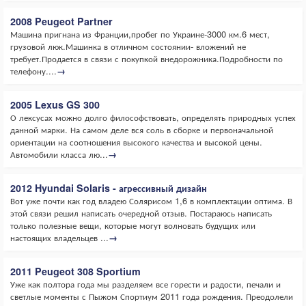
2008 Peugeot Partner
Машина пригнана из Франции,пробег по Украине-3000 км.6 мест,
грузовой люк.Машинка в отличном состоянии- вложений не
требует.Продается в связи с покупкой внедорожника.Подробности по
телефону....
→
2005 Lexus GS 300
О лексусах можно долго философствовать, определять природных успех
данной марки. На самом деле вся соль в сборке и первоначальной
ориентации на соотношения высокого качества и высокой цены.
Автомобили класса лю...
→
2012 Hyundai Solaris - агрессивный дизайн
Вот уже почти как год владею Солярисом 1,6 в комплектации оптима. В
этой связи решил написать очередной отзыв. Постараюсь написать
только полезные вещи, которые могут волновать будущих или
настоящих владельцев ...
→
2011 Peugeot 308 Sportium
Уже как полтора года мы разделяем все горести и радости, печали и
светлые моменты с Пыжом Спортиум 2011 года рождения. Преодолели