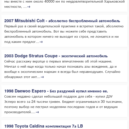
мы вместе с ним около 40000 км по неудовлетворительной Харьковской
местности, ...
→
2007 Mitsubishi Colt - абсолютно беспроблемный автомобиль
Первый раз в своей водительской практике я встретил такой, абсолютно
беспроблемный автомобиль. Вот вы можете себе представить
автомобиль в котором ничего не выходит из строя, не ломается и ни
под каким предлог...
→
2003 Dodge Stratus Coupe - экзотический автомобиль
Сейчас расскажу вкратце о первых впечатлениях об этой машине.
Мечтал о ней еще когда только начал познавать азы вождения, да и
вообще к экзотическим маркам я всегда был неравнодушен. Случайно
обнаружил этот инт...
→
1998 Daewoo Espero - Без раздумий купил именно ее.
Совсем недавно сделал небольшой подарок для себя - купил ДЭУ
Эсперо всего за 24 тысячи гривен. Бюджет ограничивался 30 тысячами,
поэтому выбор не пестрил моделями последних годов и от ведущих
производителей....
→
1998 Toyota Caldina комплектация 7а LB