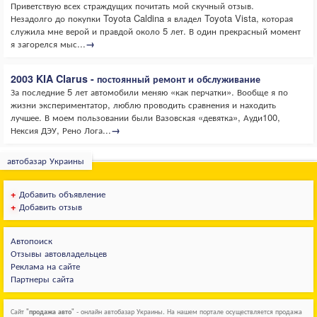
Приветствую всех страждущих почитать мой скучный отзыв.
Незадолго до покупки Toyota Caldina я владел Toyota Vista, которая
служила мне верой и правдой около 5 лет. В один прекрасный момент
я загорелся мыс...
→
2003 KIA Clarus - постоянный ремонт и обслуживание
За последние 5 лет автомобили меняю «как перчатки». Вообще я по
жизни экспериментатор, люблю проводить сравнения и находить
лучшее. В моем пользовании были Вазовская «девятка», Ауди100,
Нексия ДЭУ, Рено Лога...
→
автобазар Украины
+
Добавить объявление
+
Добавить отзыв
Автопоиск
Отзывы автовладельцев
Реклама на сайте
Партнеры сайта
Сайт "
продажа авто
" - онлайн автобазар Украины. На нашем портале осуществляется продажа