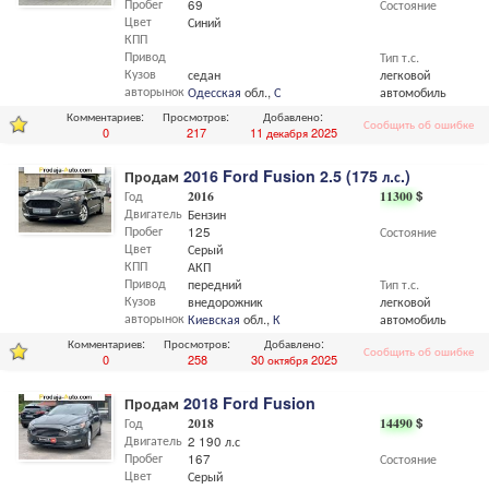
Пробег
69
Состояние
Цвет
Синий
КПП
Привод
Тип т.с.
Кузов
седан
легковой
авторынок
Одесская
обл.,
Одесса
автомобиль
Комментариев:
Просмотров:
Добавлено:
Сообщить об ошибке
0
217
11 декабря 2025
Продам
2016 Ford Fusion 2.5 (175 л.с.)
Год
2016
11300
$
Двигатель
Бензин
Пробег
125
Состояние
Цвет
Серый
КПП
АКП
Привод
передний
Тип т.с.
Кузов
внедорожник
легковой
авторынок
Киевская
обл.,
Киев
автомобиль
Комментариев:
Просмотров:
Добавлено:
Сообщить об ошибке
0
258
30 октября 2025
Продам
2018 Ford Fusion
Год
2018
14490
$
Двигатель
2 190 л.с
Пробег
167
Состояние
Цвет
Серый