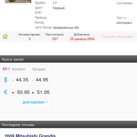
Пробег
17
Состояние
Цвет
Черный
КПП
Привод
Тип т.с.
Кузов
мотоцикл
авто базар
Запорожская
обл.,
Запорожье
Комментариев:
Просмотров:
Добавлено:
Сообщить об ошибке
0
337
25 декабря 2024
Курсы валют
Последние отзывы
2009 Mitsubishi Grandis