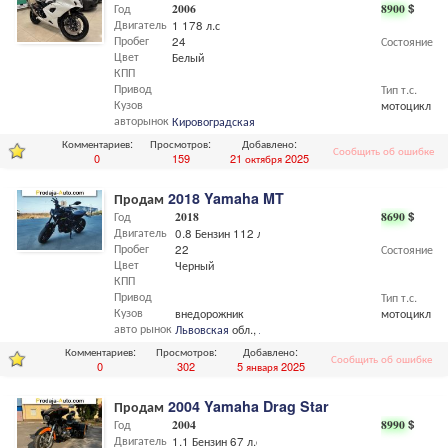
Год
2006
8900
$
Двигатель
1 178 л.с
Пробег
24
Состояние
Цвет
Белый
КПП
Привод
Тип т.с.
Кузов
мотоцикл
авторынок
Кировоградская
обл.
Комментариев:
Просмотров:
Добавлено:
Сообщить об ошибке
0
159
21 октября 2025
Продам
2018 Yamaha MT
Год
2018
8690
$
Двигатель
0.8 Бензин 112 л.с
Пробег
22
Состояние
Цвет
Черный
КПП
Привод
Тип т.с.
Кузов
внедорожник
мотоцикл
авто рынок
Львовская
обл.,
Львов
Комментариев:
Просмотров:
Добавлено:
Сообщить об ошибке
0
302
5 января 2025
Продам
2004 Yamaha Drag Star
Год
2004
8990
$
Двигатель
1.1 Бензин 67 л.с