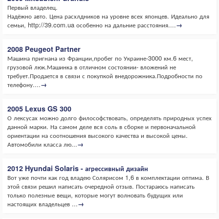
Первый владелец.
Надёжно авто. Цена расхлдников на уровне всех японцев. Идеально для
семьи, http://39.com.ua особенно на дальние расстояния....
→
2008 Peugeot Partner
Машина пригнана из Франции,пробег по Украине-3000 км.6 мест,
грузовой люк.Машинка в отличном состоянии- вложений не
требует.Продается в связи с покупкой внедорожника.Подробности по
телефону....
→
2005 Lexus GS 300
О лексусах можно долго философствовать, определять природных успех
данной марки. На самом деле вся соль в сборке и первоначальной
ориентации на соотношения высокого качества и высокой цены.
Автомобили класса лю...
→
2012 Hyundai Solaris - агрессивный дизайн
Вот уже почти как год владею Солярисом 1,6 в комплектации оптима. В
этой связи решил написать очередной отзыв. Постараюсь написать
только полезные вещи, которые могут волновать будущих или
настоящих владельцев ...
→