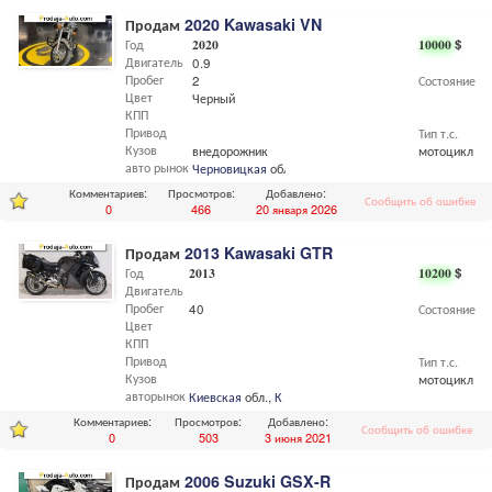
Продам
2020 Kawasaki VN
Год
2020
10000
$
Двигатель
0.9
Пробег
2
Состояние
Цвет
Черный
КПП
Привод
Тип т.с.
Кузов
внедорожник
мотоцикл
авто рынок
Черновицкая
обл.,
Черновцы
Комментариев:
Просмотров:
Добавлено:
Сообщить об ошибке
0
466
20 января 2026
Продам
2013 Kawasaki GTR
Год
2013
10200
$
Двигатель
Пробег
40
Состояние
Цвет
КПП
Привод
Тип т.с.
Кузов
мотоцикл
авторынок
Киевская
обл.,
Киев
Комментариев:
Просмотров:
Добавлено:
Сообщить об ошибке
0
503
3 июня 2021
Продам
2006 Suzuki GSX-R