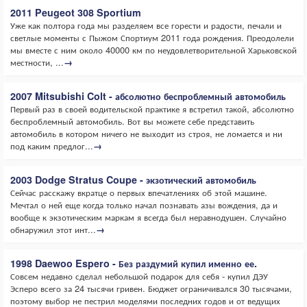
2011 Peugeot 308 Sportium
Уже как полтора года мы разделяем все горести и радости, печали и
светлые моменты с Пыжом Спортиум 2011 года рождения. Преодолели
мы вместе с ним около 40000 км по неудовлетворительной Харьковской
местности, ...
→
2007 Mitsubishi Colt - абсолютно беспроблемный автомобиль
Первый раз в своей водительской практике я встретил такой, абсолютно
беспроблемный автомобиль. Вот вы можете себе представить
автомобиль в котором ничего не выходит из строя, не ломается и ни
под каким предлог...
→
2003 Dodge Stratus Coupe - экзотический автомобиль
Сейчас расскажу вкратце о первых впечатлениях об этой машине.
Мечтал о ней еще когда только начал познавать азы вождения, да и
вообще к экзотическим маркам я всегда был неравнодушен. Случайно
обнаружил этот инт...
→
1998 Daewoo Espero - Без раздумий купил именно ее.
Совсем недавно сделал небольшой подарок для себя - купил ДЭУ
Эсперо всего за 24 тысячи гривен. Бюджет ограничивался 30 тысячами,
поэтому выбор не пестрил моделями последних годов и от ведущих