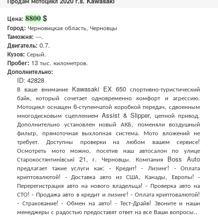
Продам мотоцикл 2020 г.в. Kawasaki
$
8800
Цена:
Город:
Черновицкая область, Черновцы
Таможня:
---.
Двигатель:
0.7.
Кузов:
Серый.
Пробег:
13 тыс. километров.
Дополнительно:
ID: 42828
В ваше внимание Kawasaki EX 650 спортивно-туристический
байк, который сочетает одновременно комфорт и агрессию.
Мотоцикл оснащен 6-ступенчатой коробкой передач, сдвоенным
многодисковым сцеплением Assist & Slipper, цепной привод.
Дополнительно установлен новый АКБ, поменяли воздушный
фильтр, прямоточная выхлопная система. Мото вложений не
требует. Доступны проверки на любом вашем сервисе!
Осмотреть мото можно, посетив наш автосалон по улице
Старокостянтинівські 21, г. Черновцы. Компания Boss Auto
предлагает такие услуги как: - Кредит! - Лизинг! - Оплата
криптовалютой! - Доставка авто из США, Канады, Европы! -
Перерегистрация авто на нового владельца! - Проверка авто на
СТО! - Продажа авто в кредит и лизинг! - Оплата криптовалютой!
- Страхование! - Обмен на авто! - Тест-Драйв! Звоните и наши
менеджеры с радостью предоставят ответ на все Ваши вопросы..