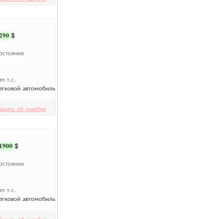
290
$
остояние
ип т.с.
егковой автомобиль
бщить об ошибке
1900
$
остояние
ип т.с.
егковой автомобиль
бщить об ошибке