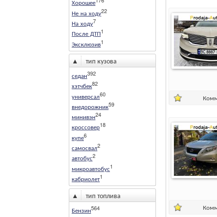
176
Хорошее
22
Не на ходу
7
На ходу
1
После ДТП
1
Эксклюзив
▲
тип кузова
392
седан
82
хэтчбек
60
универсал
Комм
59
внедорожник
24
минивэн
18
кроссовер
6
купе
2
самосвал
2
автобус
1
микроавтобус
1
кабриолет
▲
тип топлива
Комм
564
Бензин