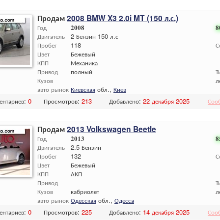
Продам
2008 BMW X3 2.0i MT (150 л.с.)
Год
2008
8
Двигатель
2 Бензин 150 л.с
Пробег
118
С
Цвет
Бежевый
КПП
Механика
Привод
полный
Т
Кузов
л
авто рынок
Киевская
обл.,
Киев
ентариев:
0
Просмотров:
213
Добавлено:
22 декабря 2025
Соо
Продам
2013 Volkswagen Beetle
Год
2013
8
Двигатель
2.5 Бензин
Пробег
132
С
Цвет
Бежевый
КПП
АКП
Привод
Т
Кузов
кабриолет
л
авто рынок
Одесская
обл.,
Одесса
ентариев:
0
Просмотров:
225
Добавлено:
14 декабря 2025
Соо