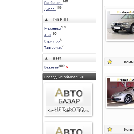
140
Газ-бензин
106
Дизель
▲
тип КПП
599
Механика
195
АКП
8
Вариатор
2
Типтроник
▲
цвет
Комм
×
990
Бежевый
Последние объявления
Комбайн Комбайн
1
грн.
Комм