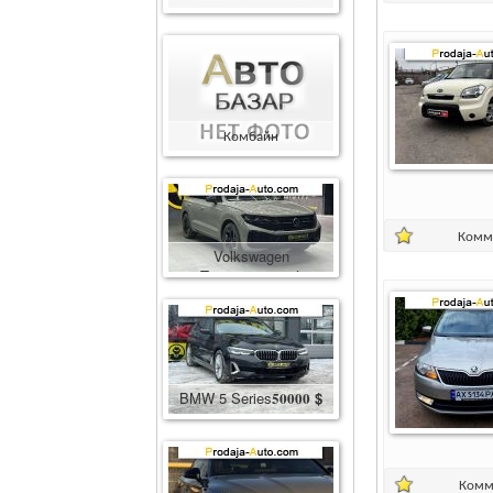
Комбайн
Комбайн
400000
грн.
Комм
Volkswagen
Touareg
86600
$
BMW 5 Series
50000
$
Комм