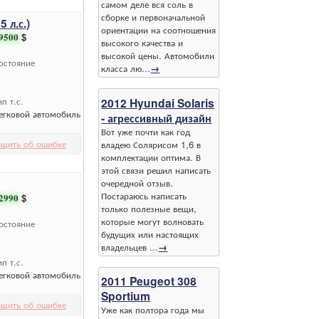
самом деле вся соль в
сборке и первоначальной
 л.с.)
ориентации на соотношения
9500
$
высокого качества и
высокой цены. Автомобили
остояние
класса лю...
→
ип т.с.
2012 Hyundai Solaris
егковой автомобиль
- агрессивный дизайн
Вот уже почти как год
щить об ошибке
владею Солярисом 1,6 в
комплектации оптима. В
этой связи решил написать
очередной отзыв.
Постараюсь написать
2990
$
только полезные вещи,
которые могут волновать
остояние
будущих или настоящих
владельцев ...
→
ип т.с.
егковой автомобиль
2011 Peugeot 308
Sportium
щить об ошибке
Уже как полтора года мы