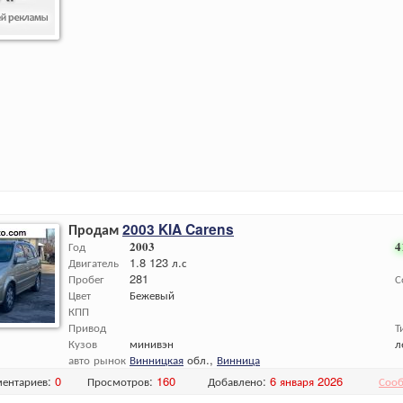
Продам
2003 KIA Carens
Год
2003
4
Двигатель
1.8 123 л.с
Пробег
281
С
Цвет
Бежевый
КПП
Привод
Т
Кузов
минивэн
л
авто рынок
Винницкая
обл.,
Винница
ентариев:
0
Просмотров:
160
Добавлено:
6 января 2026
Сооб