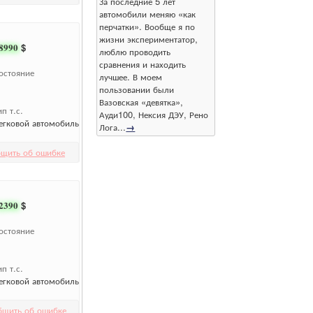
За последние 5 лет
автомобили меняю «как
перчатки». Вообще я по
жизни экспериментатор,
8990
$
люблю проводить
сравнения и находить
остояние
лучшее. В моем
пользовании были
Вазовская «девятка»,
ип т.с.
Ауди100, Нексия ДЭУ, Рено
егковой автомобиль
Лога...
→
щить об ошибке
2390
$
остояние
ип т.с.
егковой автомобиль
бщить об ошибке