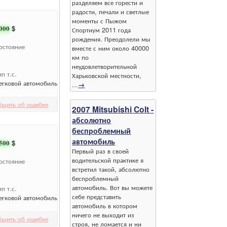
разделяем все горести и
радости, печали и светлые
моменты с Пыжом
000
$
Спортиум 2011 года
рождения. Преодолели мы
остояние
вместе с ним около 40000
км по
неудовлетворительной
ип т.с.
Харьковской местности,
егковой автомобиль
...
→
бщить об ошибке
2007 Mitsubishi Colt -
абсолютно
беспроблемный
автомобиль
500
$
Первый раз в своей
водительской практике я
остояние
встретил такой, абсолютно
беспроблемный
автомобиль. Вот вы можете
ип т.с.
себе представить
егковой автомобиль
автомобиль в котором
ничего не выходит из
бщить об ошибке
строя, не ломается и ни