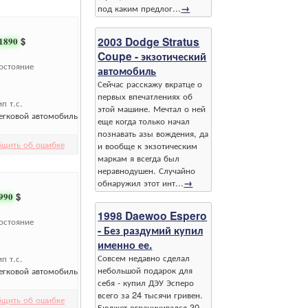
под каким предлог...
→
2003 Dodge Stratus
1890
$
Coupe - экзотический
остояние
автомобиль
Сейчас расскажу вкратце о
первых впечатлениях об
ип т.с.
этой машине. Мечтал о ней
егковой автомобиль
еще когда только начал
познавать азы вождения, да
бщить об ошибке
и вообще к экзотическим
маркам я всегда был
неравнодушен. Случайно
обнаружил этот инт...
→
990
$
1998 Daewoo Espero
остояние
- Без раздумий купил
именно ее.
Совсем недавно сделал
ип т.с.
небольшой подарок для
егковой автомобиль
себя - купил ДЭУ Эсперо
всего за 24 тысячи гривен.
бщить об ошибке
Бюджет ограничивался 30