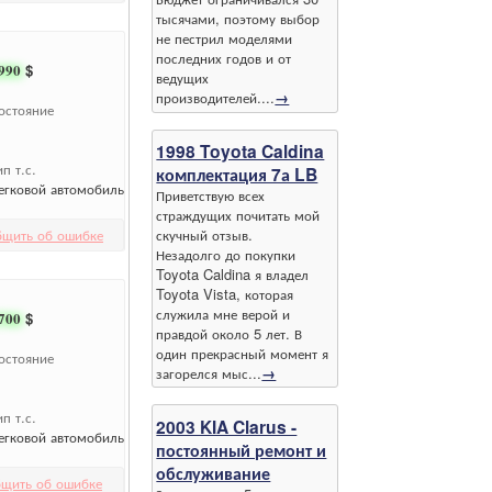
тысячами, поэтому выбор
не пестрил моделями
последних годов и от
990
$
ведущих
производителей....
→
остояние
1998 Toyota Caldina
ип т.с.
комплектация 7а LB
егковой автомобиль
Приветствую всех
страждущих почитать мой
бщить об ошибке
скучный отзыв.
Незадолго до покупки
Toyota Caldina я владел
Toyota Vista, которая
служила мне верой и
700
$
правдой около 5 лет. В
один прекрасный момент я
остояние
загорелся мыс...
→
ип т.с.
2003 KIA Clarus -
егковой автомобиль
постоянный ремонт и
обслуживание
щить об ошибке