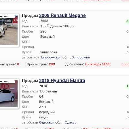
Продам
2008 Renault Megane
Год
2008
6
Двигатель
1.5 D Дизель 106 л.с
Пробег
290
С
Цвет
Бежевый
КПП
Привод
Т
Кузов
универсал
л
авторынок
Запорожская
обл.,
Запорожье
ентариев:
0
Просмотров:
293
Добавлено:
8 октября 2025
Соо
Продам
2018 Hyundai Elantra
Год
2018
1
Двигатель
1.6 Бензин
Пробег
64
С
Цвет
Бежевый
КПП
АКП
Привод
передний
Т
Кузов
седан
л
автобазар
Одесская
обл.,
Одесса
ентариев:
0
Просмотров:
219
Добавлено:
27 сентября 2025
Соо