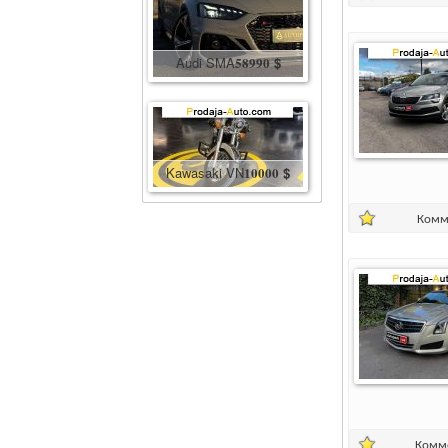
Audi SMA
58990
$
Kawasaki VN
10000
$
Комм
Комм