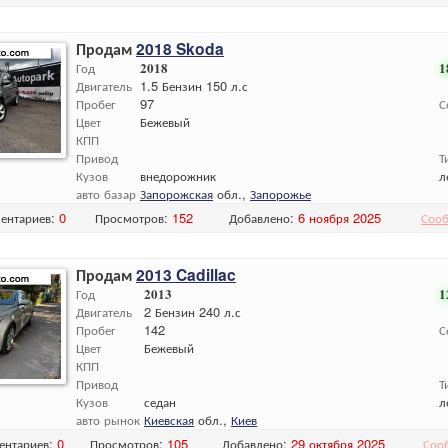
Продам
2018 Skoda
Год
2018
1
Двигатель
1.5 Бензин 150 л.с
Пробег
97
С
Цвет
Бежевый
КПП
Привод
Т
Кузов
внедорожник
л
авто базар
Запорожская
обл.,
Запорожье
ентариев:
0
Просмотров:
152
Добавлено:
6 ноября 2025
Сооб
Продам
2013 Cadillac
Год
2013
1
Двигатель
2 Бензин 240 л.с
Пробег
142
С
Цвет
Бежевый
КПП
Привод
Т
Кузов
седан
л
авто рынок
Киевская
обл.,
Киев
ентариев:
0
Просмотров:
105
Добавлено:
29 октября 2025
Соо