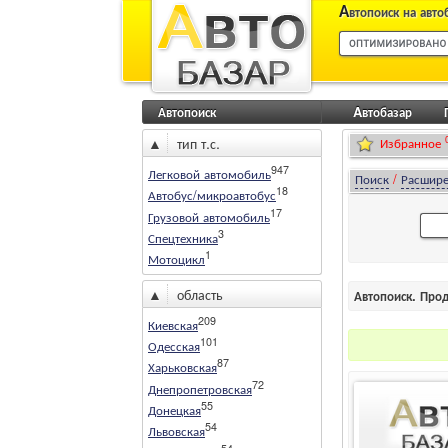
А
втопоиск на авто
Автопоиск
Aвтобазар
▲
тип т.с.
Избранное
947
Легковой автомобиль
Поиск
/
Расшир
18
Автобус/микроавтобус
17
Грузовой автомобиль
3
Спецтехника
1
Мотоцикл
▲
область
Автопоиск. Про
209
Киевская
101
Одесская
87
Харьковская
72
Днепропетровская
55
Донецкая
54
Львовская