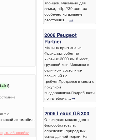
японцев. Идеально для
семьи, http://39.com.ua
особенно на дальние
расстояния....
→
2008 Peugeot
Partner
Машина пригнана из
Франции,пробег по
Украине-3000 км.6 мест,
грузовой люк.Машинка в
отличном состоянии-
вложений не
требует.Продается в связи с
140
$
покупкой
внедорожника.Подробности
остояние
по телефону....
→
2005 Lexus GS 300
ип т.с.
О лексусах можно долго
егковой автомобиль
философствовать,
определять природных
щить об ошибке
успех данной марки. На