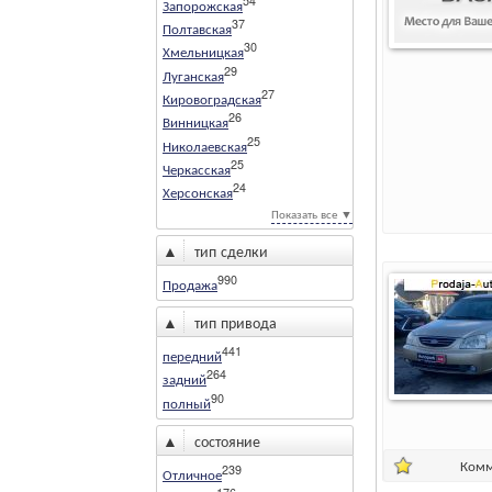
54
Запорожская
37
Полтавская
30
Хмельницкая
29
Луганская
27
Кировоградская
26
Винницкая
25
Николаевская
25
Черкасская
24
Херсонская
Показать все ▼
▲
тип сделки
990
Продажа
▲
тип привода
441
передний
264
задний
90
полный
▲
состояние
Комм
239
Отличное