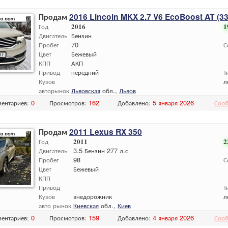
Продам
2016 Lincoln MKX 2.7 V6 EcoBoost AT (335
Год
2016
1
Двигатель
Бензин
Пробег
70
С
Цвет
Бежевый
КПП
АКП
Привод
передний
Т
Кузов
л
авторынок
Львовская
обл.,
Львов
ентариев:
0
Просмотров:
162
Добавлено:
5 января 2026
Сооб
Продам
2011 Lexus RX 350
Год
2011
2
Двигатель
3.5 Бензин 277 л.с
Пробег
98
С
Цвет
Бежевый
КПП
Привод
Т
Кузов
внедорожник
л
авто рынок
Киевская
обл.,
Киев
ентариев:
0
Просмотров:
159
Добавлено:
4 января 2026
Сооб