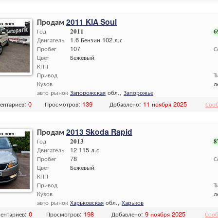
Продам
2011 KIA Soul
Год
2011
6
Двигатель
1.6 Бензин 102 л.с
Пробег
107
С
Цвет
Бежевый
КПП
Привод
Т
Кузов
л
авто рынок
Запорожская
обл.,
Запорожье
ентариев:
0
Просмотров:
139
Добавлено:
11 ноября 2025
Соо
Продам
2013 Skoda Rapid
Год
2013
8
Двигатель
12 115 л.с
Пробег
78
С
Цвет
Бежевый
КПП
Привод
Т
Кузов
л
авто рынок
Харьковская
обл.,
Харьков
ентариев:
0
Просмотров:
198
Добавлено:
9 ноября 2025
Сооб