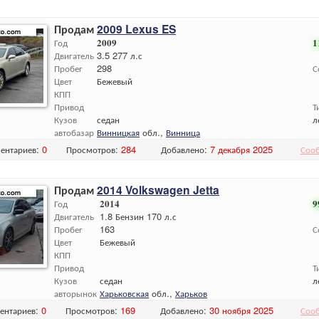
Продам
2009 Lexus ES
Год
2009
1
Двигатель
3.5 277 л.с
Пробег
298
С
Цвет
Бежевый
КПП
Привод
Т
Кузов
седан
л
автобазар
Винницкая
обл.,
Винница
ентариев:
0
Просмотров:
284
Добавлено:
7 декабря 2025
Соо
Продам
2014 Volkswagen Jetta
Год
2014
9
Двигатель
1.8 Бензин 170 л.с
Пробег
163
С
Цвет
Бежевый
КПП
Привод
Т
Кузов
седан
л
авторынок
Харьковская
обл.,
Харьков
ентариев:
0
Просмотров:
169
Добавлено:
30 ноября 2025
Соо