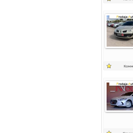
Комм
Комм